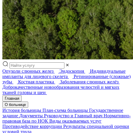
Опухоли слюнных желез
Эндоскопия
Индивидуальные
импланты для лицевого скелета
Ретинированные (сложные)
зубы
Костная пластика
Заболевания слюнных желёз
Доброкачественные новообразования челюстей и мягких
тканей головы и шеи
Главная
О больнице
История больницы
План-схема больницы
Государственное
задание
Документы
Руководство и Главный врач
Нормативно-
правовая база по НОК
Виды оказываемых услуг
Противодействие коррупции
Результаты специальной оценки
условий труда