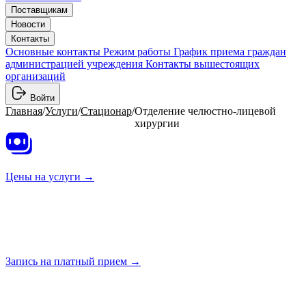
Поставщикам
Новости
Контакты
Основные контакты
Режим работы
График приема граждан
администрацией учреждения
Контакты вышестоящих
организаций
Войти
Главная
/
Услуги
/
Стационар
/
Отделение челюстно-лицевой
хирургии
Цены на
услуги →
Запись на платный
прием →