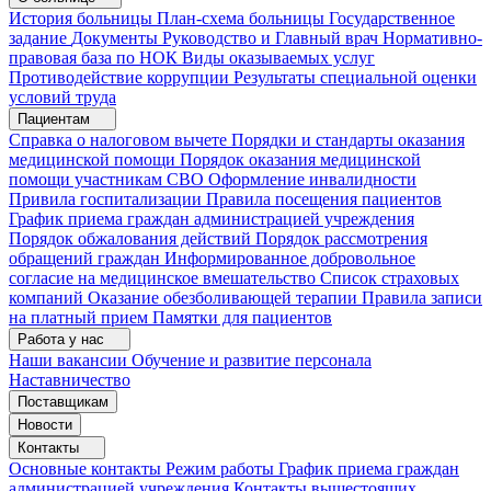
История больницы
План-схема больницы
Государственное
задание
Документы
Руководство и Главный врач
Нормативно-
правовая база по НОК
Виды оказываемых услуг
Противодействие коррупции
Результаты специальной оценки
условий труда
Пациентам
Справка о налоговом вычете
Порядки и стандарты оказания
медицинской помощи
Порядок оказания медицинской
помощи участникам СВО
Оформление инвалидности
Привила госпитализации
Правила посещения пациентов
График приема граждан администрацией учреждения
Порядок обжалования действий
Порядок рассмотрения
обращений граждан
Информированное добровольное
согласие на медицинское вмешательство
Список страховых
компаний
Оказание обезболивающей терапии
Правила записи
на платный прием
Памятки для пациентов
Работа у нас
Наши вакансии
Обучение и развитие персонала
Наставничество
Поставщикам
Новости
Контакты
Основные контакты
Режим работы
График приема граждан
администрацией учреждения
Контакты вышестоящих