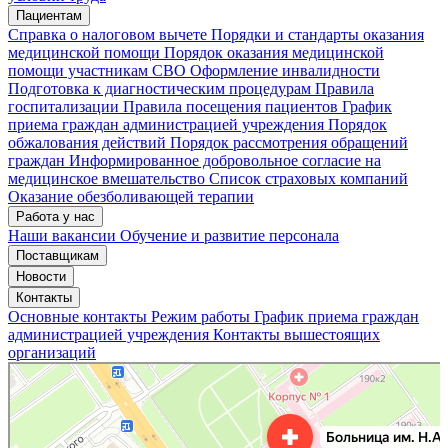
Пациентам
Справка о налоговом вычете
Порядки и стандарты оказания
медицинской помощи
Порядок оказания медицинской
помощи участникам СВО
Оформление инвалидности
Подготовка к диагностическим процедурам
Правила
госпитализации
Правила посещения пациентов
График
приема граждан администрацией учреждения
Порядок
обжалования действий
Порядок рассмотрения обращений
граждан
Информированное добровольное согласие на
медицинское вмешательство
Список страховых компаний
Оказание обезболивающей терапии
Работа у нас
Наши вакансии
Обучение и развитие персонала
Поставщикам
Новости
Контакты
Основные контакты
Режим работы
График приема граждан
администрацией учреждения
Контакты вышестоящих
организаций
«Нижегородская областная клиническая больница имени Н.А. Семашко»
Отделение больницы, госпиталя в Нижнем Новгороде
Больница для взрослых в Нижнем Новгороде