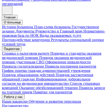
организаций
Главная
О больнице
История больницы
План-схема больницы
Государственное
задание
Документы
Руководство и Главный врач
Нормативно-
правовая база по НОК
Виды оказываемых услуг
Противодействие коррупции
Результаты специальной оценки
условий труда
Пациентам
Справка о налоговом вычете
Порядки и стандарты оказания
медицинской помощи
Порядок оказания медицинской
помощи участникам СВО
Оформление инвалидности
Привила госпитализации
Правила посещения пациентов
График приема граждан администрацией учреждения
Порядок обжалования действий
Порядок рассмотрения
обращений граждан
Информированное добровольное
согласие на медицинское вмешательство
Список страховых
компаний
Оказание обезболивающей терапии
Правила записи
на платный прием
Памятки для пациентов
Работа у нас
Наши вакансии
Обучение и развитие персонала
Наставничество