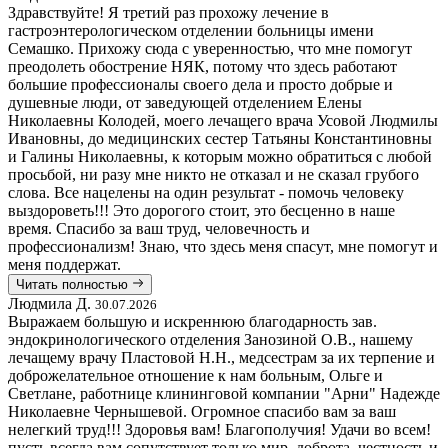
Здравствуйте! Я третий раз прохожу лечение в
гастроэнтерологическом отделении больницы имени
Семашко. Прихожу сюда с уверенностью, что мне помогут
преодолеть обострение НЯК, потому что здесь работают
большие профессионалы своего дела и просто добрые и
душевные люди, от заведующей отделением Елены
Николаевны Колодей, моего лечащего врача Усовой Людмилы
Ивановны, до медицинских сестер Татьяны Константиновны
и Галины Николаевны, к которым можно обратиться с любой
просьбой, ни разу мне никто не отказал и не сказал грубого
слова. Все нацелены на один результат - помочь человеку
выздороветь!!! Это дорогого стоит, это бесценно в наше
время. Спасибо за ваш труд, человечность и
профессионализм! Знаю, что здесь меня спасут, мне помогут и
меня поддержат.
Читать полностью
Людмила Д.
30.07.2026
Выражаем большую и искреннюю благодарность зав.
эндокринологического отделения Занозиной О.В., нашему
лечащему врачу Пластовой Н.Н., медсестрам за их терпение и
доброжелательное отношение к нам больным, Ольге и
Светлане, работнице клининговой компании "Арни" Надежде
Николаевне Чернышевой. Огромное спасибо вам за ваш
нелегкий труд!!! Здоровья вам! Благополучия! Удачи во всем!
пусть всегда вам сопутствует только мир, доброта, честность и