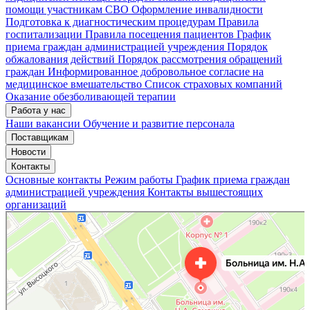
помощи участникам СВО
Оформление инвалидности
Подготовка к диагностическим процедурам
Правила
госпитализации
Правила посещения пациентов
График
приема граждан администрацией учреждения
Порядок
обжалования действий
Порядок рассмотрения обращений
граждан
Информированное добровольное согласие на
медицинское вмешательство
Список страховых компаний
Оказание обезболивающей терапии
Работа у нас
Наши вакансии
Обучение и развитие персонала
Поставщикам
Новости
Контакты
Основные контакты
Режим работы
График приема граждан
администрацией учреждения
Контакты вышестоящих
организаций
«Нижегородская областная клиническая больница имени Н.А. Семашко»
Отделение больницы, госпиталя в Нижнем Новгороде
Больница для взрослых в Нижнем Новгороде