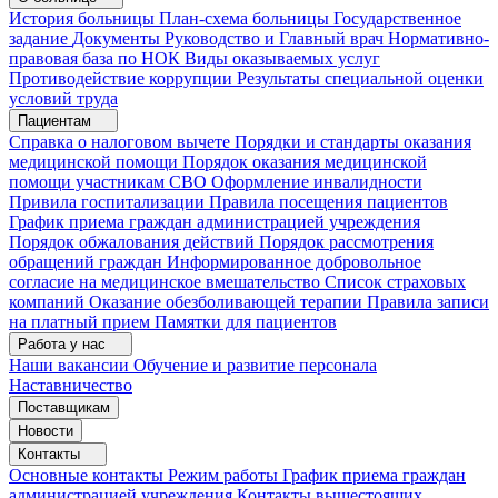
История больницы
План-схема больницы
Государственное
задание
Документы
Руководство и Главный врач
Нормативно-
правовая база по НОК
Виды оказываемых услуг
Противодействие коррупции
Результаты специальной оценки
условий труда
Пациентам
Справка о налоговом вычете
Порядки и стандарты оказания
медицинской помощи
Порядок оказания медицинской
помощи участникам СВО
Оформление инвалидности
Привила госпитализации
Правила посещения пациентов
График приема граждан администрацией учреждения
Порядок обжалования действий
Порядок рассмотрения
обращений граждан
Информированное добровольное
согласие на медицинское вмешательство
Список страховых
компаний
Оказание обезболивающей терапии
Правила записи
на платный прием
Памятки для пациентов
Работа у нас
Наши вакансии
Обучение и развитие персонала
Наставничество
Поставщикам
Новости
Контакты
Основные контакты
Режим работы
График приема граждан
администрацией учреждения
Контакты вышестоящих