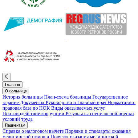
Главная
О больнице
История больницы
План-схема больницы
Государственное
задание
Документы
Руководство и Главный врач
Нормативно-
правовая база по НОК
Виды оказываемых услуг
Противодействие коррупции
Результаты специальной оценки
условий труда
Пациентам
Справка о налоговом вычете
Порядки и стандарты оказания
медицинской помощи
Порядок оказания медицинской