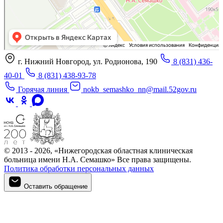
г. Нижний Новгород, ул. Родионова, 190
8 (831) 436-
40-01
8 (831) 438-93-78
Горячая линия
nokb_semashko_nn@mail.52gov.ru
© 2013 - 2026, «Нижегородская областная клиническая
больница имени Н.А. Семашко» Все права защищены.
Политика обработки персональных данных
Оставить обращение
Оставить обращение
Войти в личный кабинет
Регистрация
Войти в личный кабинет
Войти в личный кабинет
Войти в личный кабинет
Подтверждение телефона
Личный кабинет
Мои записи