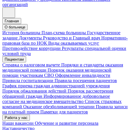
организаций
Главная
О больнице
История больницы
План-схема больницы
Государственное
задание
Документы
Руководство и Главный врач
Нормативно-
правовая база по НОК
Виды оказываемых услуг
Противодействие коррупции
Результаты специальной оценки
условий труда
Пациентам
Справка о налоговом вычете
Порядки и стандарты оказания
медицинской помощи
Порядок оказания медицинской
помощи участникам СВО
Оформление инвалидности
Привила госпитализации
Правила посещения пациентов
График приема граждан администрацией учреждения
Порядок обжалования действий
Порядок рассмотрения
обращений граждан
Информированное добровольное
согласие на медицинское вмешательство
Список страховых
компаний
Оказание обезболивающей терапии
Правила записи
на платный прием
Памятки для пациентов
Работа у нас
Наши вакансии
Обучение и развитие персонала
Наставничество