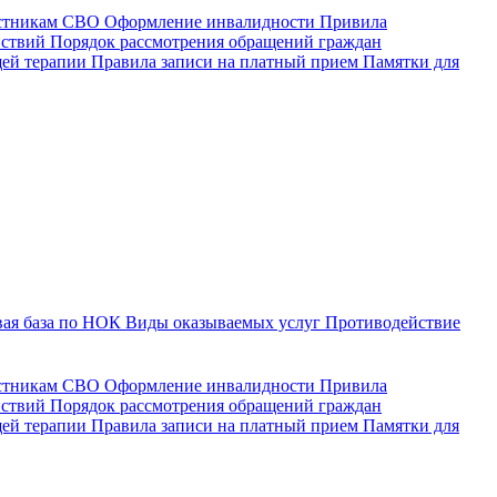
астникам СВО
Оформление инвалидности
Привила
йствий
Порядок рассмотрения обращений граждан
щей терапии
Правила записи на платный прием
Памятки для
ая база по НОК
Виды оказываемых услуг
Противодействие
астникам СВО
Оформление инвалидности
Привила
йствий
Порядок рассмотрения обращений граждан
ей терапии
Правила записи на платный прием
Памятки для