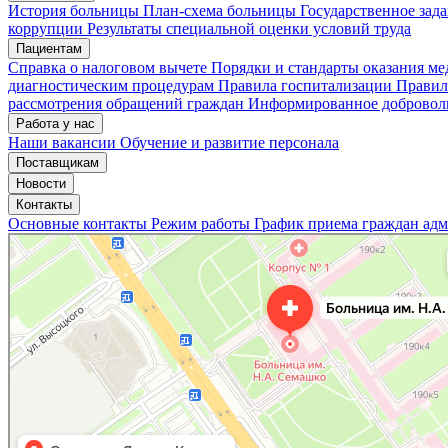
История больницы
План-схема больницы
Государственное зад
коррупции
Результаты специальной оценки условий труда
Пациентам
Справка о налоговом вычете
Порядки и стандарты оказания м
диагностическим процедурам
Правила госпитализации
Правил
рассмотрения обращений граждан
Информированное доброволь
Работа у нас
Наши вакансии
Обучение и развитие персонала
Поставщикам
Новости
Контакты
Основные контакты
Режим работы
График приема граждан ад
«Нижегородская областная клиническая больница имени Н.А. Семашко»
Отделение больницы, госпиталя в Нижнем Новгороде
Больница для взрослых в Нижнем Новгороде