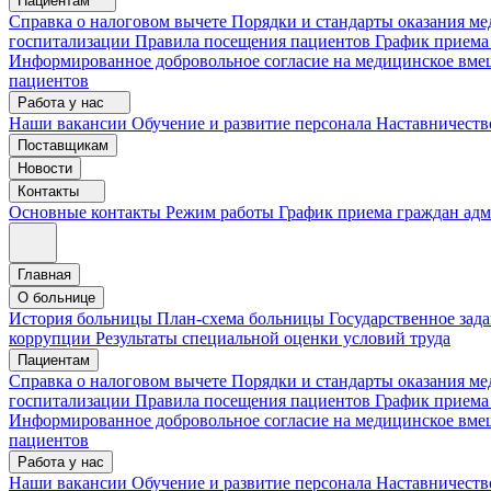
Пациентам
Справка о налоговом вычете
Порядки и стандарты оказания 
госпитализации
Правила посещения пациентов
График приема
Информированное добровольное согласие на медицинское вме
пациентов
Работа у нас
Наши вакансии
Обучение и развитие персонала
Наставничеств
Поставщикам
Новости
Контакты
Основные контакты
Режим работы
График приема граждан ад
Главная
О больнице
История больницы
План-схема больницы
Государственное зад
коррупции
Результаты специальной оценки условий труда
Пациентам
Справка о налоговом вычете
Порядки и стандарты оказания м
госпитализации
Правила посещения пациентов
График приема
Информированное добровольное согласие на медицинское вме
пациентов
Работа у нас
Наши вакансии
Обучение и развитие персонала
Наставничеств