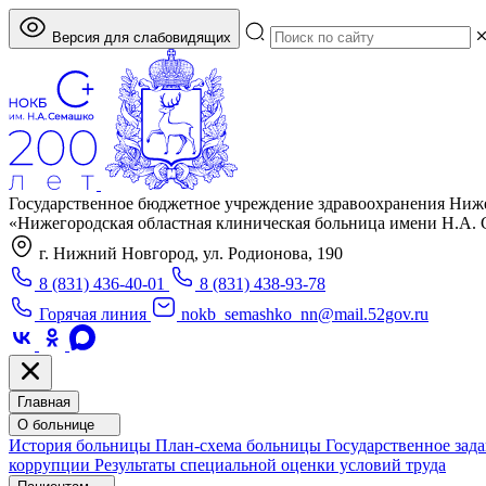
Версия для слабовидящих
Государственное бюджетное учреждение здравоохранения Ниж
«Нижегородская областная клиническая больница имени Н.А.
г. Нижний Новгород, ул. Родионова, 190
8 (831) 436-40-01
8 (831) 438-93-78
Горячая линия
nokb_semashko_nn@mail.52gov.ru
Главная
О больнице
История больницы
План-схема больницы
Государственное зад
коррупции
Результаты специальной оценки условий труда