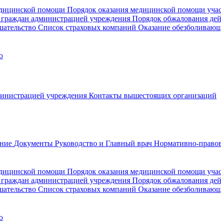
медицинской помощи
Порядок оказания медицинской помощи уч
 граждан администрацией учреждения
Порядок обжалования де
шательство
Список страховых компаний
Оказание обезболиваю
о
министрацией учреждения
Контакты вышестоящих организаций
ание
Документы
Руководство и Главный врач
Нормативно-правов
едицинской помощи
Порядок оказания медицинской помощи уч
 граждан администрацией учреждения
Порядок обжалования де
шательство
Список страховых компаний
Оказание обезболивающ
о