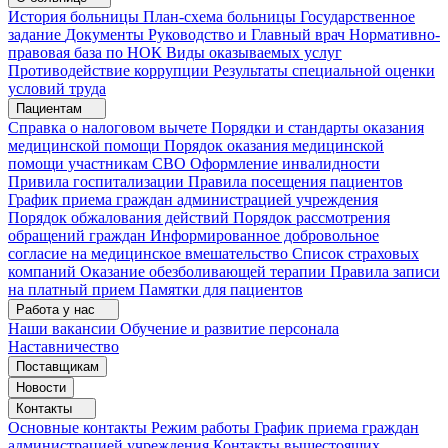
История больницы
План-схема больницы
Государственное
задание
Документы
Руководство и Главный врач
Нормативно-
правовая база по НОК
Виды оказываемых услуг
Противодействие коррупции
Результаты специальной оценки
условий труда
Пациентам
Справка о налоговом вычете
Порядки и стандарты оказания
медицинской помощи
Порядок оказания медицинской
помощи участникам СВО
Оформление инвалидности
Привила госпитализации
Правила посещения пациентов
График приема граждан администрацией учреждения
Порядок обжалования действий
Порядок рассмотрения
обращений граждан
Информированное добровольное
согласие на медицинское вмешательство
Список страховых
компаний
Оказание обезболивающей терапии
Правила записи
на платный прием
Памятки для пациентов
Работа у нас
Наши вакансии
Обучение и развитие персонала
Наставничество
Поставщикам
Новости
Контакты
Основные контакты
Режим работы
График приема граждан
администрацией учреждения
Контакты вышестоящих