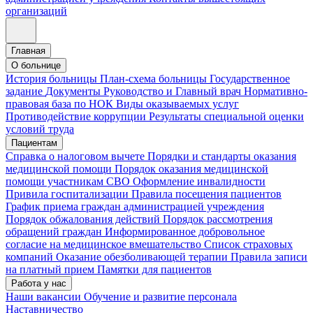
организаций
Главная
О больнице
История больницы
План-схема больницы
Государственное
задание
Документы
Руководство и Главный врач
Нормативно-
правовая база по НОК
Виды оказываемых услуг
Противодействие коррупции
Результаты специальной оценки
условий труда
Пациентам
Справка о налоговом вычете
Порядки и стандарты оказания
медицинской помощи
Порядок оказания медицинской
помощи участникам СВО
Оформление инвалидности
Привила госпитализации
Правила посещения пациентов
График приема граждан администрацией учреждения
Порядок обжалования действий
Порядок рассмотрения
обращений граждан
Информированное добровольное
согласие на медицинское вмешательство
Список страховых
компаний
Оказание обезболивающей терапии
Правила записи
на платный прием
Памятки для пациентов
Работа у нас
Наши вакансии
Обучение и развитие персонала
Наставничество