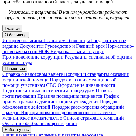
при себе полиэтиленовый пакет для упаковки вещей.
Уважаемые пациенты! В нашем учреждении работают
буфет, аптека, библиотека и киоск с печатной продукцией.
Главная
О больнице
История больницы
План-схема больницы
Государственное
задание
Документы
Руководство и Главный врач
Нормативно-
правовая база по НОК
Виды оказываемых услуг
Противодействие коррупции
Результаты специальной оценки
условий труда
Пациентам
Справка о налоговом вычете
Порядки и стандарты оказания
медицинской помощи
Порядок оказания медицинской
помощи участникам СВО
Оформление инвалидности
Подготовка к диагностическим процедурам
Правила
госпитализации
Правила посещения пациентов
График
приема граждан администрацией учреждения
Порядок
обжалования действий
Порядок рассмотрения обращений
граждан
Информированное добровольное согласие на
медицинское вмешательство
Список страховых компаний
Оказание обезболивающей терапии
Работа у нас
Наши вакансии
Обучение и развитие персонала