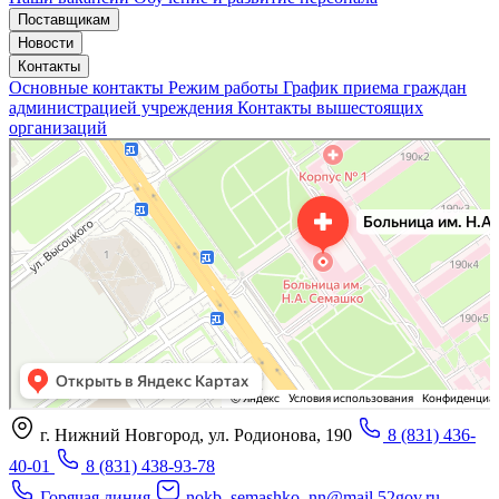
Поставщикам
Новости
Контакты
Основные контакты
Режим работы
График приема граждан
администрацией учреждения
Контакты вышестоящих
организаций
«Нижегородская областная клиническая больница имени Н.А. Семашко»
Отделение больницы, госпиталя в Нижнем Новгороде
Больница для взрослых в Нижнем Новгороде
г. Нижний Новгород, ул. Родионова, 190
8 (831) 436-
40-01
8 (831) 438-93-78
Горячая линия
nokb_semashko_nn@mail.52gov.ru