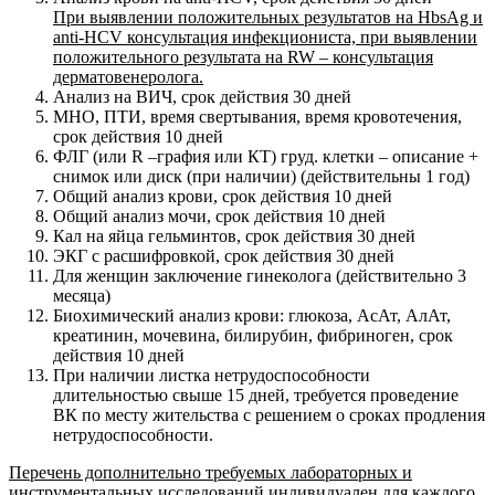
При выявлении положительных результатов на HbsAg и
anti-HCV консультация инфекциониста, при выявлении
положительного результата на
RW
– консультация
дерматовенеролога.
Анализ на ВИЧ, срок действия 30 дней
МНО, ПТИ, время свертывания, время кровотечения,
срок действия 10 дней
ФЛГ (или R –графия или КТ) груд. клетки – описание +
снимок или диск (при наличии) (действительны 1 год)
Общий анализ крови, срок действия 10 дней
Общий анализ мочи, срок действия 10 дней
Кал на яйца гельминтов, срок действия 30 дней
ЭКГ с расшифровкой, срок действия 30 дней
Для женщин заключение гинеколога (действительно 3
месяца)
Биохимический анализ крови: глюкоза, АсАт, АлАт,
креатинин, мочевина, билирубин, фибриноген, срок
действия 10 дней
При наличии листка нетрудоспособности
длительностью свыше 15 дней, требуется проведение
ВК по месту жительства с решением о сроках продления
нетрудоспособности.
Перечень дополнительно требуемых лабораторных и
инструментальных исследований индивидуален для каждого