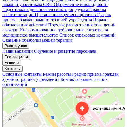
помощи участникам СВО
Оформление инвалидности
Подготовка к диагностическим процедурам
Правила
госпитализации
Правила посещения пациентов
График
приема граждан администрацией учреждения
Порядок
обжалования действий
Порядок рассмотрения обращений
граждан
Информированное добровольное согласие на
медицинское вмешательство
Список страховых компаний
Оказание обезболивающей терапии
Работа у нас
Наши вакансии
Обучение и развитие персонала
Поставщикам
Новости
Контакты
Основные контакты
Режим работы
График приема граждан
администрацией учреждения
Контакты вышестоящих
организаций
«Нижегородская областная клиническая больница имени Н.А. Семашко»
Отделение больницы, госпиталя в Нижнем Новгороде
Больница для взрослых в Нижнем Новгороде