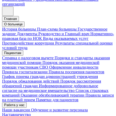
организаций
Главная
О больнице
История больницы
План-схема больницы
Государственное
задание
Документы
Руководство и Главный врач
Нормативно-
правовая база по НОК
Виды оказываемых услуг
Противодействие коррупции
Результаты специальной оценки
условий труда
Пациентам
Справка о налоговом вычете
Порядки и стандарты оказания
медицинской помощи
Порядок оказания медицинской
помощи участникам СВО
Оформление инвалидности
Привила госпитализации
Правила посещения пациентов
График приема граждан администрацией учреждения
Порядок обжалования действий
Порядок рассмотрения
обращений граждан
Информированное добровольное
согласие на медицинское вмешательство
Список страховых
компаний
Оказание обезболивающей терапии
Правила записи
на платный прием
Памятки для пациентов
Работа у нас
Наши вакансии
Обучение и развитие персонала
Наставничество