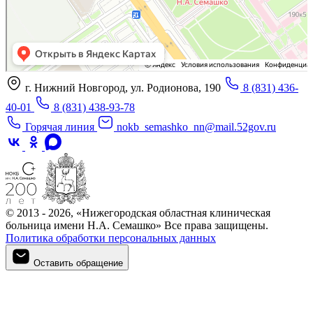
г. Нижний Новгород, ул. Родионова, 190
8 (831) 436-
40-01
8 (831) 438-93-78
Горячая линия
nokb_semashko_nn@mail.52gov.ru
© 2013 - 2026, «Нижегородская областная клиническая
больница имени Н.А. Семашко» Все права защищены.
Политика обработки персональных данных
Оставить обращение
Оставить обращение
Войти в личный кабинет
Регистрация
Войти в личный кабинет
Войти в личный кабинет
Войти в личный кабинет
Подтверждение телефона
Личный кабинет
Мои записи