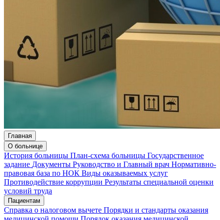
Главная
О больнице
История больницы
План-схема больницы
Государственное
задание
Документы
Руководство и Главный врач
Нормативно-
правовая база по НОК
Виды оказываемых услуг
Противодействие коррупции
Результаты специальной оценки
условий труда
Пациентам
Справка о налоговом вычете
Порядки и стандарты оказания
медицинской помощи
Порядок оказания медицинской