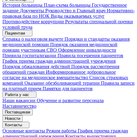
История больницы
План-схема больницы
Государственное
задание
Документы
Руководство и Главный врач
Нормативно-
правовая база по НОК
Виды оказываемых услуг
Противодействие коррупции
Результаты специальной оценки
условий труда
Пациентам
Справка о налоговом вычете
Порядки и стандарты оказания
медицинской помощи
Порядок оказания медицинской
помощи участникам СВО
Оформление инвалидности
Привила госпитализации
Правила посещения пациентов
График приема граждан администрацией учреждения
Порядок обжалования действий
Порядок рассмотрения
обращений граждан
Информированное добровольное
согласие на медицинское вмешательство
Список страховых
компаний
Оказание обезболивающей терапии
Правила записи
на платный прием
Памятки для пациентов
Работа у нас
Наши вакансии
Обучение и развитие персонала
Наставничество
Поставщикам
Новости
Контакты
Основные контакты
Режим работы
График приема граждан
администрацией учреждения
Контакты вышестоящих