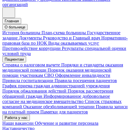
организаций
Главная
О больнице
История больницы
План-схема больницы
Государственное
задание
Документы
Руководство и Главный врач
Нормативно-
правовая база по НОК
Виды оказываемых услуг
Противодействие коррупции
Результаты специальной оценки
условий труда
Пациентам
Справка о налоговом вычете
Порядки и стандарты оказания
медицинской помощи
Порядок оказания медицинской
помощи участникам СВО
Оформление инвалидности
Привила госпитализации
Правила посещения пациентов
График приема граждан администрацией учреждения
Порядок обжалования действий
Порядок рассмотрения
обращений граждан
Информированное добровольное
согласие на медицинское вмешательство
Список страховых
компаний
Оказание обезболивающей терапии
Правила записи
на платный прием
Памятки для пациентов
Работа у нас
Наши вакансии
Обучение и развитие персонала
Наставничество