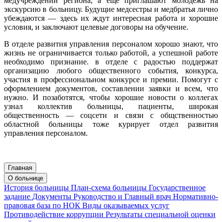
медучреждении региона, а еще приглашают молодежь на
экскурсию в больницу. Будущие медсестры и медбратья лично
убеждаются — здесь их ждут интересная работа и хорошие
условия, и заключают целевые договоры на обучение.
В отделе развития управления персоналом хорошо знают, что
жизнь не ограничивается только работой, а успешной работе
необходимо признание. в отделе с радостью поддержат
организацию любого общественного события, конкурса,
участия в профессиональном конкурсе и премии. Помогут с
оформлением документов, составлении заявки и всем, что
нужно. И позаботятся, чтобы хорошие новости о коллегах
узнал коллектив больницы, пациенты, широкая
общественность — соцсети и связи с общственностью
областной больницы тоже курирует отдел развития
управления персоналом.
Главная
О больнице
История больницы
План-схема больницы
Государственное
задание
Документы
Руководство и Главный врач
Нормативно-
правовая база по НОК
Виды оказываемых услуг
Противодействие коррупции
Результаты специальной оценки