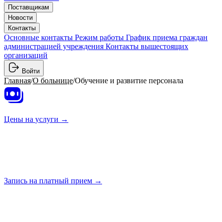
Поставщикам
Новости
Контакты
Основные контакты
Режим работы
График приема граждан
администрацией учреждения
Контакты вышестоящих
организаций
Войти
Главная
/
О больнице
/
Обучение и развитие персонала
Цены на
услуги →
Запись на платный
прием →