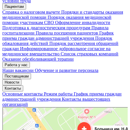
условий труда
Пациентам
Справка о налоговом вычете
Порядки и стандарты оказания
медицинской помощи
Порядок оказания медицинской
помощи участникам СВО
Оформление инвалидности
Подготовка к диагностическим процедурам
Правила
госпитализации
Правила посещения пациентов
График
приема граждан администрацией учреждения
Порядок
обжалования действий
Порядок рассмотрения обращений
граждан
Информированное добровольное согласие на
медицинское вмешательство
Список страховых компаний
Оказание обезболивающей терапии
Работа у нас
Наши вакансии
Обучение и развитие персонала
Поставщикам
Новости
Контакты
Основные контакты
Режим работы
График приема граждан
администрацией учреждения
Контакты вышестоящих
организаций
«Нижегородская областная клиническая больница имени Н.А. Семашко»
Отделение больницы, госпиталя в Нижнем Новгороде
Больница для взрослых в Нижнем Новгороде