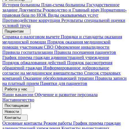
История больницы
План-схема больницы
Государственное
задание
Документы
Руководство и Главный врач
Нормативно-
правовая база по НОК
Виды оказываемых услуг
Противодействие коррупции
Результаты специальной оценки
условий труда
Пациентам
Справка о налоговом вычете
Порядки и стандарты оказания
медицинской помощи
Порядок оказания медицинской
помощи участникам СВО
Оформление инвалидности
Привила госпитализации
Правила посещения пациентов
График приема граждан администрацией учреждения
Порядок обжалования действий
Порядок рассмотрения
обращений граждан
Информированное добровольное
согласие на медицинское вмешательство
Список страховых
компаний
Оказание обезболивающей терапии
Правила записи
на платный прием
Памятки для пациентов
Работа у нас
Наши вакансии
Обучение и развитие персонала
Наставничество
Поставщикам
Новости
Контакты
Основные контакты
Режим работы
График приема граждан
администрацией учреждения
Контакты вышестоящих