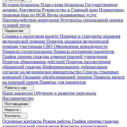
История больницы
План-схема больницы
Государственное
задание
Документы
Руководство и Главный врач
Нормативно-
правовая база по НОК
Виды оказываемых услуг
Противодействие коррупции
Результаты специальной оценки
условий труда
Пациентам
Справка о налоговом вычете
Порядки и стандарты оказания
медицинской помощи
Порядок оказания медицинской
помощи участникам СВО
Оформление инвалидности
Привила госпитализации
Правила посещения пациентов
График приема граждан администрацией учреждения
Порядок обжалования действий
Порядок рассмотрения
обращений граждан
Информированное добровольное
согласие на медицинское вмешательство
Список страховых
компаний
Оказание обезболивающей терапии
Правила записи
на платный прием
Памятки для пациентов
Работа у нас
Наши вакансии
Обучение и развитие персонала
Наставничество
Поставщикам
Новости
Контакты
Основные контакты
Режим работы
График приема граждан
администрацией учреждения
Контакты вышестоящих