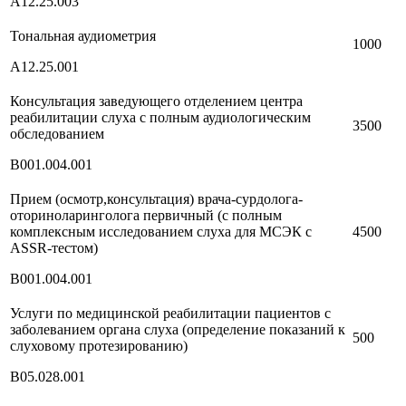
А12.25.003
Тональная аудиометрия
1000
А12.25.001
Консультация заведующего отделением центра
реабилитации слуха с полным аудиологическим
3500
обследованием
В001.004.001
Прием (осмотр,консультация) врача-сурдолога-
оториноларинголога первичный (с полным
комплексным исследованием слуха для МСЭК с
4500
ASSR-тестом)
В001.004.001
Услуги по медицинской реабилитации пациентов с
заболеванием органа слуха (определение показаний к
500
слуховому протезированию)
В05.028.001