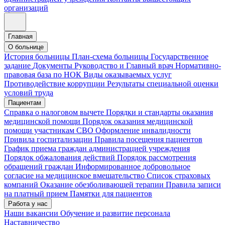
организаций
Главная
О больнице
История больницы
План-схема больницы
Государственное
задание
Документы
Руководство и Главный врач
Нормативно-
правовая база по НОК
Виды оказываемых услуг
Противодействие коррупции
Результаты специальной оценки
условий труда
Пациентам
Справка о налоговом вычете
Порядки и стандарты оказания
медицинской помощи
Порядок оказания медицинской
помощи участникам СВО
Оформление инвалидности
Привила госпитализации
Правила посещения пациентов
График приема граждан администрацией учреждения
Порядок обжалования действий
Порядок рассмотрения
обращений граждан
Информированное добровольное
согласие на медицинское вмешательство
Список страховых
компаний
Оказание обезболивающей терапии
Правила записи
на платный прием
Памятки для пациентов
Работа у нас
Наши вакансии
Обучение и развитие персонала
Наставничество