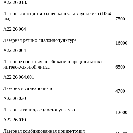
А22.26.018.
Лазерная дисцизия задней капсулы хрусталика (1064
нм)
7500
А22.26.004
Лазерная ретино-гиалоидопунктура
16000
А22.26.004
Лазерное операция по сбиванию преципитатов с
интраокулярной линзы
6500
А22.26.004.001
Лазерный синехиолизис
4700
А22.26.020
Лазерная гониодесцеметопунктура
12000
А22.26.019
Лазерная комбинрованная иридэктомия