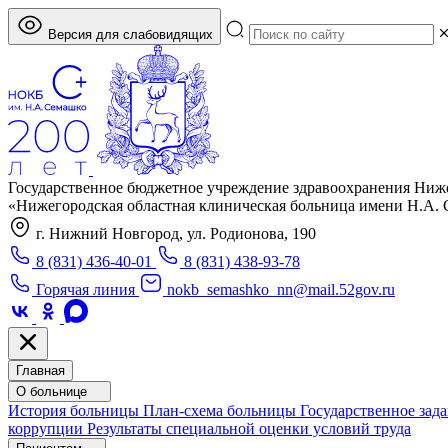
Версия для слабовидящих
Государственное бюджетное учреждение здравоохранения Ниж
«Нижегородская областная клиническая больница имени Н.А.
г. Нижний Новгород, ул. Родионова, 190
8 (831) 436-40-01
8 (831) 438-93-78
Горячая линия
nokb_semashko_nn@mail.52gov.ru
Главная
О больнице
История больницы
План-схема больницы
Государственное зад
коррупции
Результаты специальной оценки условий труда