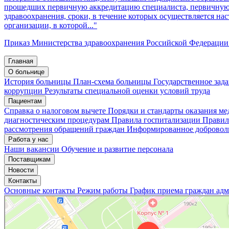
прошедших первичную аккредитацию специалиста, первичную 
здравоохранения, сроки, в течение которых осуществляется на
организации, в которой..."
Приказ Министерства здравоохранения Российской Федерации о
Главная
О больнице
История больницы
План-схема больницы
Государственное зад
коррупции
Результаты специальной оценки условий труда
Пациентам
Справка о налоговом вычете
Порядки и стандарты оказания м
диагностическим процедурам
Правила госпитализации
Правил
рассмотрения обращений граждан
Информированное доброволь
Работа у нас
Наши вакансии
Обучение и развитие персонала
Поставщикам
Новости
Контакты
Основные контакты
Режим работы
График приема граждан ад
«Нижегородская областная клиническая больница имени Н.А. Семашко»
Отделение больницы, госпиталя в Нижнем Новгороде
Больница для взрослых в Нижнем Новгороде