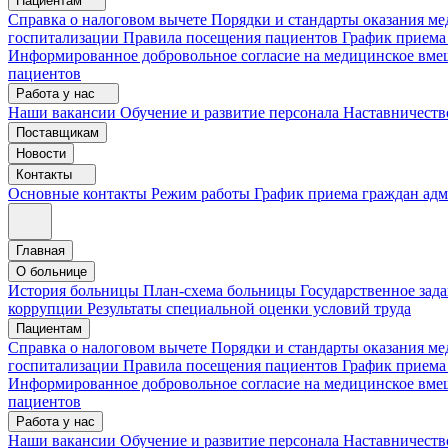
Пациентам
Справка о налоговом вычете
Порядки и стандарты оказания 
госпитализации
Правила посещения пациентов
График приема
Информированное добровольное согласие на медицинское вме
пациентов
Работа у нас
Наши вакансии
Обучение и развитие персонала
Наставничеств
Поставщикам
Новости
Контакты
Основные контакты
Режим работы
График приема граждан ад
Главная
О больнице
История больницы
План-схема больницы
Государственное зад
коррупции
Результаты специальной оценки условий труда
Пациентам
Справка о налоговом вычете
Порядки и стандарты оказания м
госпитализации
Правила посещения пациентов
График приема
Информированное добровольное согласие на медицинское вме
пациентов
Работа у нас
Наши вакансии
Обучение и развитие персонала
Наставничеств