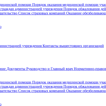
медицинской помощи
Порядок оказания медицинской помощи уч
 граждан администрацией учреждения
Порядок обжалования де
шательство
Список страховых компаний
Оказание обезболиваю
о
министрацией учреждения
Контакты вышестоящих организаций
ание
Документы
Руководство и Главный врач
Нормативно-правов
едицинской помощи
Порядок оказания медицинской помощи уч
 граждан администрацией учреждения
Порядок обжалования де
шательство
Список страховых компаний
Оказание обезболивающ
о