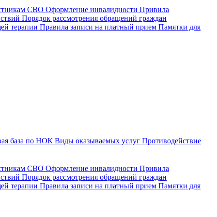
астникам СВО
Оформление инвалидности
Привила
йствий
Порядок рассмотрения обращений граждан
щей терапии
Правила записи на платный прием
Памятки для
ая база по НОК
Виды оказываемых услуг
Противодействие
астникам СВО
Оформление инвалидности
Привила
йствий
Порядок рассмотрения обращений граждан
ей терапии
Правила записи на платный прием
Памятки для