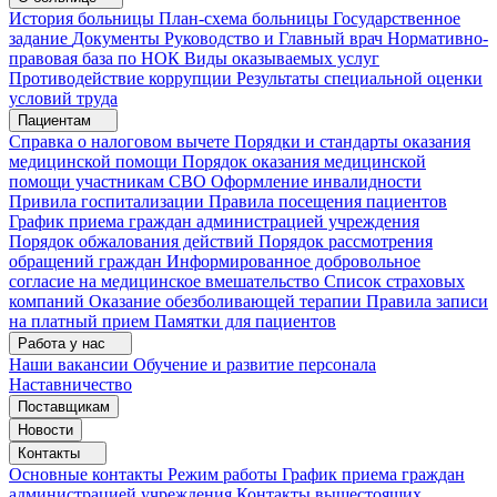
История больницы
План-схема больницы
Государственное
задание
Документы
Руководство и Главный врач
Нормативно-
правовая база по НОК
Виды оказываемых услуг
Противодействие коррупции
Результаты специальной оценки
условий труда
Пациентам
Справка о налоговом вычете
Порядки и стандарты оказания
медицинской помощи
Порядок оказания медицинской
помощи участникам СВО
Оформление инвалидности
Привила госпитализации
Правила посещения пациентов
График приема граждан администрацией учреждения
Порядок обжалования действий
Порядок рассмотрения
обращений граждан
Информированное добровольное
согласие на медицинское вмешательство
Список страховых
компаний
Оказание обезболивающей терапии
Правила записи
на платный прием
Памятки для пациентов
Работа у нас
Наши вакансии
Обучение и развитие персонала
Наставничество
Поставщикам
Новости
Контакты
Основные контакты
Режим работы
График приема граждан
администрацией учреждения
Контакты вышестоящих