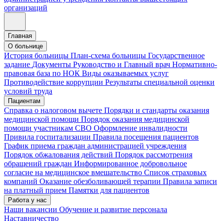
организаций
Главная
О больнице
История больницы
План-схема больницы
Государственное
задание
Документы
Руководство и Главный врач
Нормативно-
правовая база по НОК
Виды оказываемых услуг
Противодействие коррупции
Результаты специальной оценки
условий труда
Пациентам
Справка о налоговом вычете
Порядки и стандарты оказания
медицинской помощи
Порядок оказания медицинской
помощи участникам СВО
Оформление инвалидности
Привила госпитализации
Правила посещения пациентов
График приема граждан администрацией учреждения
Порядок обжалования действий
Порядок рассмотрения
обращений граждан
Информированное добровольное
согласие на медицинское вмешательство
Список страховых
компаний
Оказание обезболивающей терапии
Правила записи
на платный прием
Памятки для пациентов
Работа у нас
Наши вакансии
Обучение и развитие персонала
Наставничество