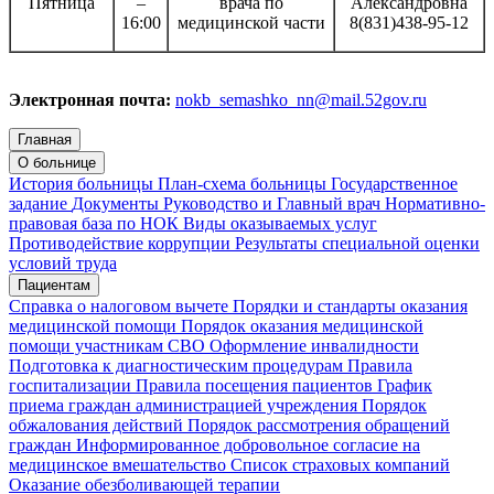
Пятница
–
врача по
Александровна
16:00
медицинской части
8(831)438-95-12
Электронная почта:
nokb_semashko_nn@mail.52gov.ru
Главная
О больнице
История больницы
План-схема больницы
Государственное
задание
Документы
Руководство и Главный врач
Нормативно-
правовая база по НОК
Виды оказываемых услуг
Противодействие коррупции
Результаты специальной оценки
условий труда
Пациентам
Справка о налоговом вычете
Порядки и стандарты оказания
медицинской помощи
Порядок оказания медицинской
помощи участникам СВО
Оформление инвалидности
Подготовка к диагностическим процедурам
Правила
госпитализации
Правила посещения пациентов
График
приема граждан администрацией учреждения
Порядок
обжалования действий
Порядок рассмотрения обращений
граждан
Информированное добровольное согласие на
медицинское вмешательство
Список страховых компаний
Оказание обезболивающей терапии