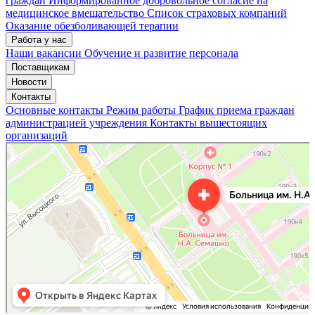
граждан
Информированное добровольное согласие на
медицинское вмешательство
Список страховых компаний
Оказание обезболивающей терапии
Работа у нас
Наши вакансии
Обучение и развитие персонала
Поставщикам
Новости
Контакты
Основные контакты
Режим работы
График приема граждан
администрацией учреждения
Контакты вышестоящих
организаций
«Нижегородская областная клиническая больница имени Н.А. Семашко»
Отделение больницы, госпиталя в Нижнем Новгороде
Больница для взрослых в Нижнем Новгороде