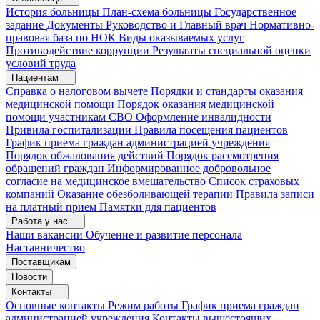
История больницы
План-схема больницы
Государственное
задание
Документы
Руководство и Главный врач
Нормативно-
правовая база по НОК
Виды оказываемых услуг
Противодействие коррупции
Результаты специальной оценки
условий труда
Пациентам
Справка о налоговом вычете
Порядки и стандарты оказания
медицинской помощи
Порядок оказания медицинской
помощи участникам СВО
Оформление инвалидности
Привила госпитализации
Правила посещения пациентов
График приема граждан администрацией учреждения
Порядок обжалования действий
Порядок рассмотрения
обращений граждан
Информированное добровольное
согласие на медицинское вмешательство
Список страховых
компаний
Оказание обезболивающей терапии
Правила записи
на платный прием
Памятки для пациентов
Работа у нас
Наши вакансии
Обучение и развитие персонала
Наставничество
Поставщикам
Новости
Контакты
Основные контакты
Режим работы
График приема граждан
администрацией учреждения
Контакты вышестоящих