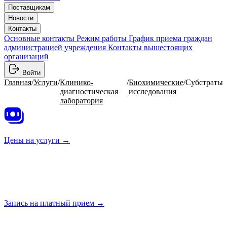
Поставщикам
Новости
Контакты
Основные контакты
Режим работы
График приема граждан
администрацией учреждения
Контакты вышестоящих
организаций
Войти
Главная
/
Услуги
/
Клинико-
/
Биохимические
/
Субстраты
диагностическая
исследования
лаборатория
Цены на
услуги →
Запись на платный
прием →