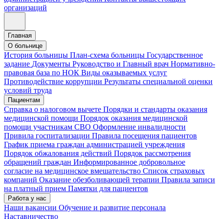
организаций
Главная
О больнице
История больницы
План-схема больницы
Государственное
задание
Документы
Руководство и Главный врач
Нормативно-
правовая база по НОК
Виды оказываемых услуг
Противодействие коррупции
Результаты специальной оценки
условий труда
Пациентам
Справка о налоговом вычете
Порядки и стандарты оказания
медицинской помощи
Порядок оказания медицинской
помощи участникам СВО
Оформление инвалидности
Привила госпитализации
Правила посещения пациентов
График приема граждан администрацией учреждения
Порядок обжалования действий
Порядок рассмотрения
обращений граждан
Информированное добровольное
согласие на медицинское вмешательство
Список страховых
компаний
Оказание обезболивающей терапии
Правила записи
на платный прием
Памятки для пациентов
Работа у нас
Наши вакансии
Обучение и развитие персонала
Наставничество