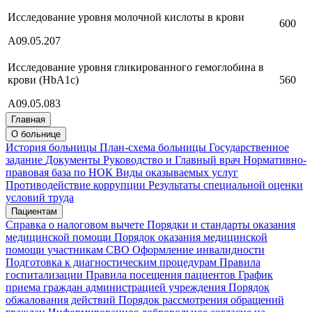
Исследование уровня молочной кислоты в крови
600
А09.05.207
Исследование уровня гликированного гемоглобина в
крови (HbA1c)
560
А09.05.083
Главная
О больнице
История больницы
План-схема больницы
Государственное
задание
Документы
Руководство и Главный врач
Нормативно-
правовая база по НОК
Виды оказываемых услуг
Противодействие коррупции
Результаты специальной оценки
условий труда
Пациентам
Справка о налоговом вычете
Порядки и стандарты оказания
медицинской помощи
Порядок оказания медицинской
помощи участникам СВО
Оформление инвалидности
Подготовка к диагностическим процедурам
Правила
госпитализации
Правила посещения пациентов
График
приема граждан администрацией учреждения
Порядок
обжалования действий
Порядок рассмотрения обращений