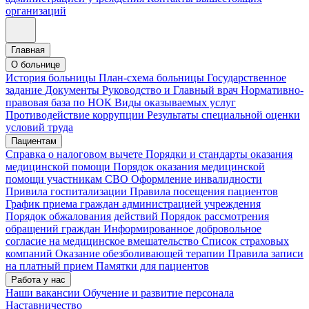
организаций
Главная
О больнице
История больницы
План-схема больницы
Государственное
задание
Документы
Руководство и Главный врач
Нормативно-
правовая база по НОК
Виды оказываемых услуг
Противодействие коррупции
Результаты специальной оценки
условий труда
Пациентам
Справка о налоговом вычете
Порядки и стандарты оказания
медицинской помощи
Порядок оказания медицинской
помощи участникам СВО
Оформление инвалидности
Привила госпитализации
Правила посещения пациентов
График приема граждан администрацией учреждения
Порядок обжалования действий
Порядок рассмотрения
обращений граждан
Информированное добровольное
согласие на медицинское вмешательство
Список страховых
компаний
Оказание обезболивающей терапии
Правила записи
на платный прием
Памятки для пациентов
Работа у нас
Наши вакансии
Обучение и развитие персонала
Наставничество