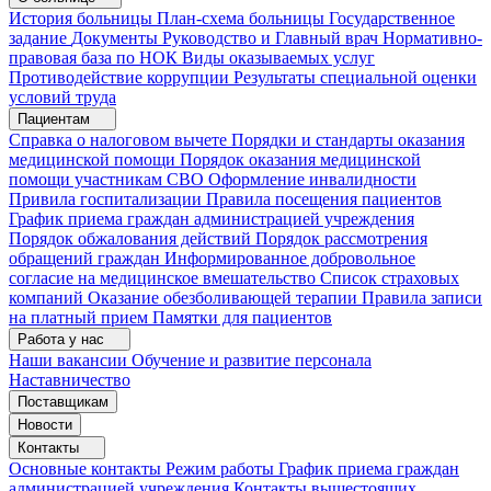
История больницы
План-схема больницы
Государственное
задание
Документы
Руководство и Главный врач
Нормативно-
правовая база по НОК
Виды оказываемых услуг
Противодействие коррупции
Результаты специальной оценки
условий труда
Пациентам
Справка о налоговом вычете
Порядки и стандарты оказания
медицинской помощи
Порядок оказания медицинской
помощи участникам СВО
Оформление инвалидности
Привила госпитализации
Правила посещения пациентов
График приема граждан администрацией учреждения
Порядок обжалования действий
Порядок рассмотрения
обращений граждан
Информированное добровольное
согласие на медицинское вмешательство
Список страховых
компаний
Оказание обезболивающей терапии
Правила записи
на платный прием
Памятки для пациентов
Работа у нас
Наши вакансии
Обучение и развитие персонала
Наставничество
Поставщикам
Новости
Контакты
Основные контакты
Режим работы
График приема граждан
администрацией учреждения
Контакты вышестоящих