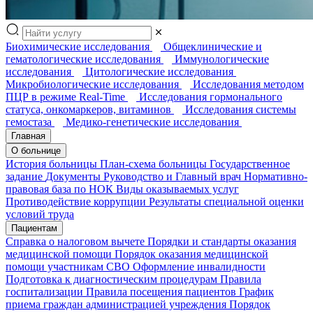
Биохимические исследования
Общеклинические и
гематологические исследования
Иммунологические
исследования
Цитологические исследования
Микробиологические исследования
Исследования методом
ПЦР в режиме Real-Time
Исследования гормонального
статуса, онкомаркеров, витаминов
Исследования системы
гемостаза
Медико-генетические исследования
Главная
О больнице
История больницы
План-схема больницы
Государственное
задание
Документы
Руководство и Главный врач
Нормативно-
правовая база по НОК
Виды оказываемых услуг
Противодействие коррупции
Результаты специальной оценки
условий труда
Пациентам
Справка о налоговом вычете
Порядки и стандарты оказания
медицинской помощи
Порядок оказания медицинской
помощи участникам СВО
Оформление инвалидности
Подготовка к диагностическим процедурам
Правила
госпитализации
Правила посещения пациентов
График
приема граждан администрацией учреждения
Порядок