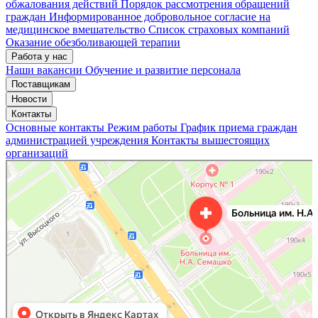
обжалования действий
Порядок рассмотрения обращений
граждан
Информированное добровольное согласие на
медицинское вмешательство
Список страховых компаний
Оказание обезболивающей терапии
Работа у нас
Наши вакансии
Обучение и развитие персонала
Поставщикам
Новости
Контакты
Основные контакты
Режим работы
График приема граждан
администрацией учреждения
Контакты вышестоящих
организаций
«Нижегородская областная клиническая больница имени Н.А. Семашко»
Отделение больницы, госпиталя в Нижнем Новгороде
Больница для взрослых в Нижнем Новгороде