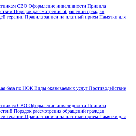
астникам СВО
Оформление инвалидности
Привила
йствий
Порядок рассмотрения обращений граждан
щей терапии
Правила записи на платный прием
Памятки для
ая база по НОК
Виды оказываемых услуг
Противодействие
астникам СВО
Оформление инвалидности
Привила
йствий
Порядок рассмотрения обращений граждан
ей терапии
Правила записи на платный прием
Памятки для