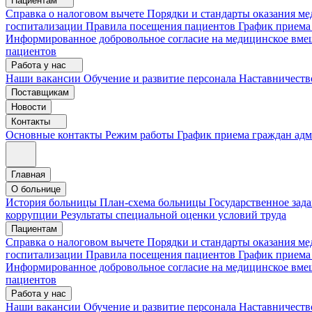
Пациентам
Справка о налоговом вычете
Порядки и стандарты оказания 
госпитализации
Правила посещения пациентов
График приема
Информированное добровольное согласие на медицинское вме
пациентов
Работа у нас
Наши вакансии
Обучение и развитие персонала
Наставничеств
Поставщикам
Новости
Контакты
Основные контакты
Режим работы
График приема граждан ад
Главная
О больнице
История больницы
План-схема больницы
Государственное зад
коррупции
Результаты специальной оценки условий труда
Пациентам
Справка о налоговом вычете
Порядки и стандарты оказания м
госпитализации
Правила посещения пациентов
График приема
Информированное добровольное согласие на медицинское вме
пациентов
Работа у нас
Наши вакансии
Обучение и развитие персонала
Наставничеств