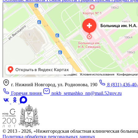
«Нижегородская областная клиническая больница имени Н.А. Семашко»
Отделение больницы, госпиталя в Нижнем Новгороде
Больница для взрослых в Нижнем Новгороде
г. Нижний Новгород, ул. Родионова, 190
8 (831) 436-40
Горячая линия
nokb_semashko_nn@mail.52gov.ru
© 2013 - 2026, «Нижегородская областная клиническая больн
Политика обработки персональных данных