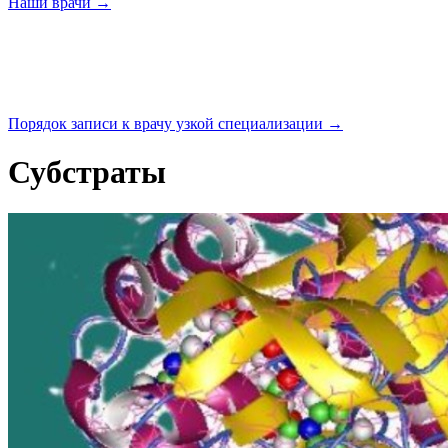
Наши
врачи →
Порядок записи к врачу узкой
специализации →
Субстраты