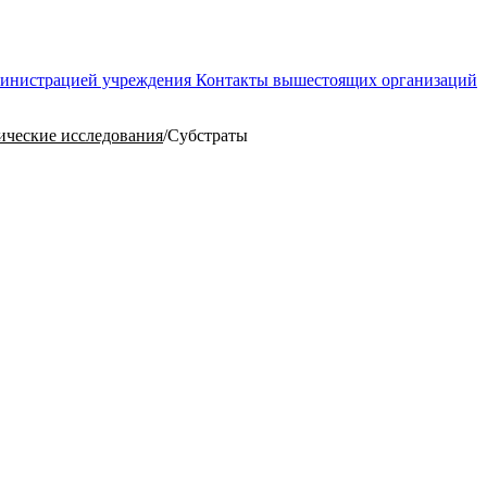
министрацией учреждения
Контакты вышестоящих организаций
ческие исследования
/
Субстраты