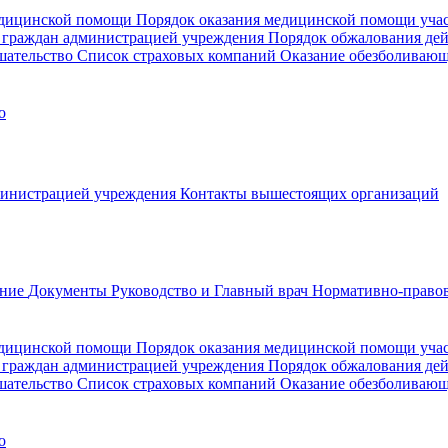
медицинской помощи
Порядок оказания медицинской помощи уч
 граждан администрацией учреждения
Порядок обжалования де
шательство
Список страховых компаний
Оказание обезболиваю
о
министрацией учреждения
Контакты вышестоящих организаций
ание
Документы
Руководство и Главный врач
Нормативно-правов
едицинской помощи
Порядок оказания медицинской помощи уч
 граждан администрацией учреждения
Порядок обжалования де
шательство
Список страховых компаний
Оказание обезболивающ
о