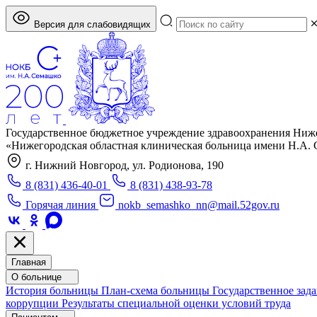
Версия для слабовидящих
Государственное бюджетное учреждение здравоохранения Ниж
«Нижегородская областная клиническая больница имени Н.А.
г. Нижний Новгород, ул. Родионова, 190
8 (831) 436-40-01
8 (831) 438-93-78
Горячая линия
nokb_semashko_nn@mail.52gov.ru
Главная
О больнице
История больницы
План-схема больницы
Государственное зад
коррупции
Результаты специальной оценки условий труда