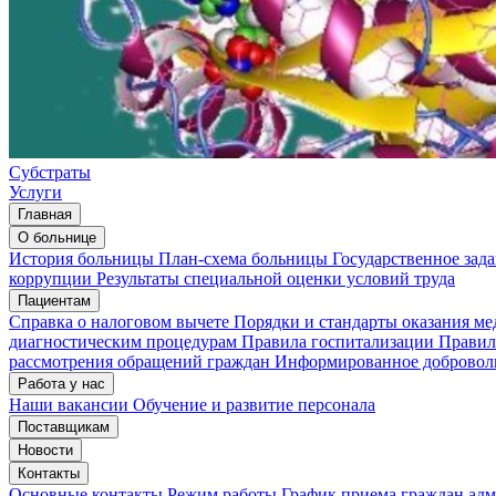
Субстраты
Услуги
Главная
О больнице
История больницы
План-схема больницы
Государственное зад
коррупции
Результаты специальной оценки условий труда
Пациентам
Справка о налоговом вычете
Порядки и стандарты оказания м
диагностическим процедурам
Правила госпитализации
Правил
рассмотрения обращений граждан
Информированное доброволь
Работа у нас
Наши вакансии
Обучение и развитие персонала
Поставщикам
Новости
Контакты
Основные контакты
Режим работы
График приема граждан ад