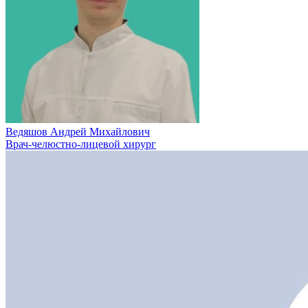
Ведяшов Андрей Михайлович
Врач-челюстно-лицевой хирург