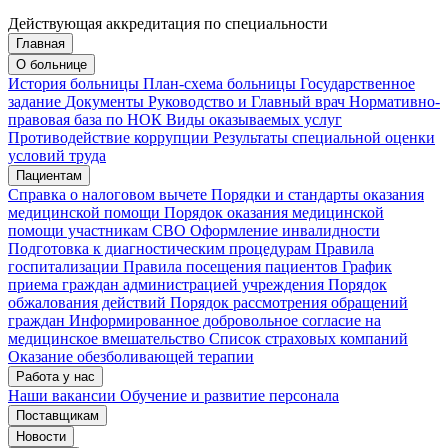
Действующая аккредитация по специальности
Главная
Запись на приём
Запись подтверждена
О больнице
История больницы
План-схема больницы
Государственное
задание
Документы
Руководство и Главный врач
Нормативно-
правовая база по НОК
Виды оказываемых услуг
Мои записи
Подтвердить запись
Отмена
Противодействие коррупции
Результаты специальной оценки
условий труда
Пациентам
Справка о налоговом вычете
Порядки и стандарты оказания
медицинской помощи
Порядок оказания медицинской
помощи участникам СВО
Оформление инвалидности
Подготовка к диагностическим процедурам
Правила
госпитализации
Правила посещения пациентов
График
приема граждан администрацией учреждения
Порядок
обжалования действий
Порядок рассмотрения обращений
граждан
Информированное добровольное согласие на
медицинское вмешательство
Список страховых компаний
Оказание обезболивающей терапии
Работа у нас
Наши вакансии
Обучение и развитие персонала
Поставщикам
Новости