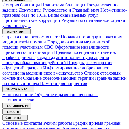
История больницы
План-схема больницы
Государственное
задание
Документы
Руководство и Главный врач
Нормативно-
правовая база по НОК
Виды оказываемых услуг
Противодействие коррупции
Результаты специальной оценки
условий труда
Пациентам
Справка о налоговом вычете
Порядки и стандарты оказания
медицинской помощи
Порядок оказания медицинской
помощи участникам СВО
Оформление инвалидности
Привила госпитализации
Правила посещения пациентов
График приема граждан администрацией учреждения
Порядок обжалования действий
Порядок рассмотрения
обращений граждан
Информированное добровольное
согласие на медицинское вмешательство
Список страховых
компаний
Оказание обезболивающей терапии
Правила записи
на платный прием
Памятки для пациентов
Работа у нас
Наши вакансии
Обучение и развитие персонала
Наставничество
Поставщикам
Новости
Контакты
Основные контакты
Режим работы
График приема граждан
администрацией учреждения
Контакты вышестоящих