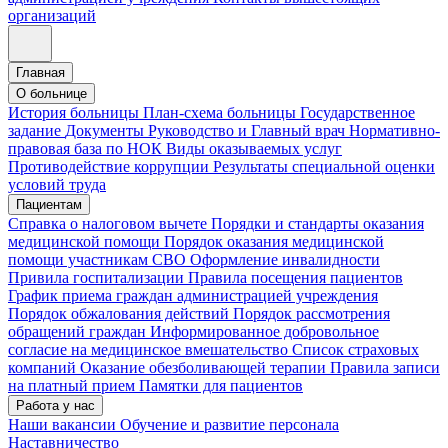
организаций
Главная
О больнице
История больницы
План-схема больницы
Государственное
задание
Документы
Руководство и Главный врач
Нормативно-
правовая база по НОК
Виды оказываемых услуг
Противодействие коррупции
Результаты специальной оценки
условий труда
Пациентам
Справка о налоговом вычете
Порядки и стандарты оказания
медицинской помощи
Порядок оказания медицинской
помощи участникам СВО
Оформление инвалидности
Привила госпитализации
Правила посещения пациентов
График приема граждан администрацией учреждения
Порядок обжалования действий
Порядок рассмотрения
обращений граждан
Информированное добровольное
согласие на медицинское вмешательство
Список страховых
компаний
Оказание обезболивающей терапии
Правила записи
на платный прием
Памятки для пациентов
Работа у нас
Наши вакансии
Обучение и развитие персонала
Наставничество