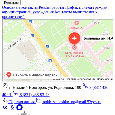
Контакты
Основные контакты
Режим работы
График приема граждан
администрацией учреждения
Контакты вышестоящих
организаций
«Нижегородская областная клиническая больница имени Н.А. Семашко»
Отделение больницы, госпиталя в Нижнем Новгороде
Больница для взрослых в Нижнем Новгороде
г. Нижний Новгород, ул. Родионова, 190
8 (831) 436-
40-01
8 (831) 438-93-78
Горячая линия
nokb_semashko_nn@mail.52gov.ru