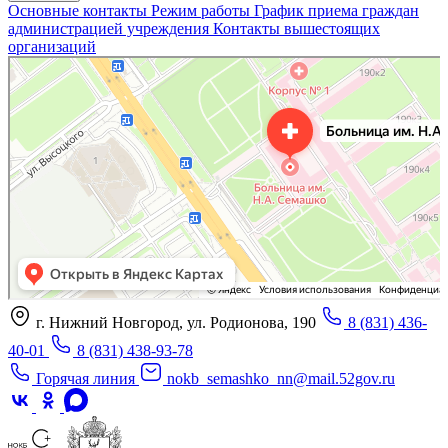
Основные контакты
Режим работы
График приема граждан
администрацией учреждения
Контакты вышестоящих
организаций
«Нижегородская областная клиническая больница имени Н.А. Семашко»
Отделение больницы, госпиталя в Нижнем Новгороде
Больница для взрослых в Нижнем Новгороде
г. Нижний Новгород, ул. Родионова, 190
8 (831) 436-
40-01
8 (831) 438-93-78
Горячая линия
nokb_semashko_nn@mail.52gov.ru