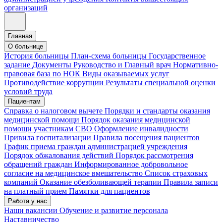
организаций
Главная
О больнице
История больницы
План-схема больницы
Государственное
задание
Документы
Руководство и Главный врач
Нормативно-
правовая база по НОК
Виды оказываемых услуг
Противодействие коррупции
Результаты специальной оценки
условий труда
Пациентам
Справка о налоговом вычете
Порядки и стандарты оказания
медицинской помощи
Порядок оказания медицинской
помощи участникам СВО
Оформление инвалидности
Привила госпитализации
Правила посещения пациентов
График приема граждан администрацией учреждения
Порядок обжалования действий
Порядок рассмотрения
обращений граждан
Информированное добровольное
согласие на медицинское вмешательство
Список страховых
компаний
Оказание обезболивающей терапии
Правила записи
на платный прием
Памятки для пациентов
Работа у нас
Наши вакансии
Обучение и развитие персонала
Наставничество