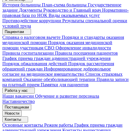
История больницы
План-схема больницы
Государственное
задание
Документы
Руководство и Главный врач
Нормативно-
правовая база по НОК
Виды оказываемых услуг
Противодействие коррупции
Результаты специальной оценки
условий труда
Пациентам
Справка о налоговом вычете
Порядки и стандарты оказания
медицинской помощи
Порядок оказания медицинской
помощи участникам СВО
Оформление инвалидности
Привила госпитализации
Правила посещения пациентов
График приема граждан администрацией учреждения
Порядок обжалования действий
Порядок рассмотрения
обращений граждан
Информированное добровольное
согласие на медицинское вмешательство
Список страховых
компаний
Оказание обезболивающей терапии
Правила записи
на платный прием
Памятки для пациентов
Работа у нас
Наши вакансии
Обучение и развитие персонала
Наставничество
Поставщикам
Новости
Контакты
Основные контакты
Режим работы
График приема граждан
администрацией учреждения
Контакты вышестоящих