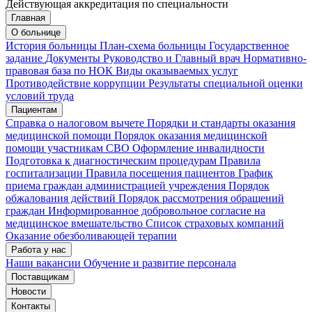
Действующая аккредитация по специальности
Главная
Запись на приём
Запись подтверждена
О больнице
История больницы
План-схема больницы
Государственное
задание
Документы
Руководство и Главный врач
Нормативно-
правовая база по НОК
Виды оказываемых услуг
Мои записи
Подтвердить запись
Отмена
Противодействие коррупции
Результаты специальной оценки
условий труда
Пациентам
Справка о налоговом вычете
Порядки и стандарты оказания
медицинской помощи
Порядок оказания медицинской
помощи участникам СВО
Оформление инвалидности
Подготовка к диагностическим процедурам
Правила
госпитализации
Правила посещения пациентов
График
приема граждан администрацией учреждения
Порядок
обжалования действий
Порядок рассмотрения обращений
граждан
Информированное добровольное согласие на
медицинское вмешательство
Список страховых компаний
Оказание обезболивающей терапии
Работа у нас
Наши вакансии
Обучение и развитие персонала
Поставщикам
Новости
Контакты