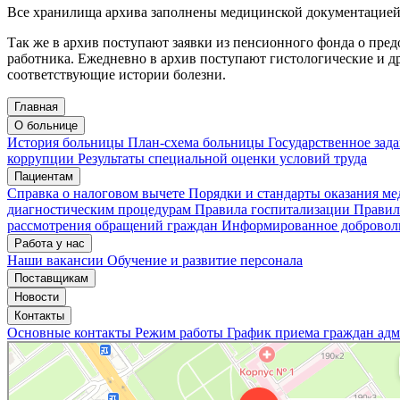
Все хранилища архива заполнены медицинской документацией
Так же в архив поступают заявки из пенсионного фонда о пр
работника. Ежедневно в архив поступают гистологические и д
соответствующие истории болезни.
Главная
О больнице
История больницы
План-схема больницы
Государственное зад
коррупции
Результаты специальной оценки условий труда
Пациентам
Справка о налоговом вычете
Порядки и стандарты оказания м
диагностическим процедурам
Правила госпитализации
Правил
рассмотрения обращений граждан
Информированное доброволь
Работа у нас
Наши вакансии
Обучение и развитие персонала
Поставщикам
Новости
Контакты
Основные контакты
Режим работы
График приема граждан ад
«Нижегородская областная клиническая больница имени Н.А. Семашко»
Отделение больницы, госпиталя в Нижнем Новгороде
Больница для взрослых в Нижнем Новгороде