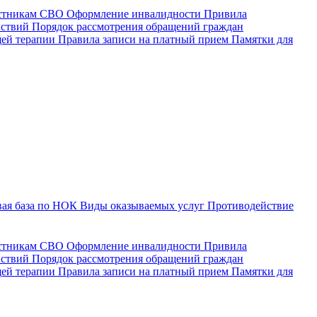
астникам СВО
Оформление инвалидности
Привила
йствий
Порядок рассмотрения обращений граждан
щей терапии
Правила записи на платный прием
Памятки для
ая база по НОК
Виды оказываемых услуг
Противодействие
астникам СВО
Оформление инвалидности
Привила
йствий
Порядок рассмотрения обращений граждан
ей терапии
Правила записи на платный прием
Памятки для