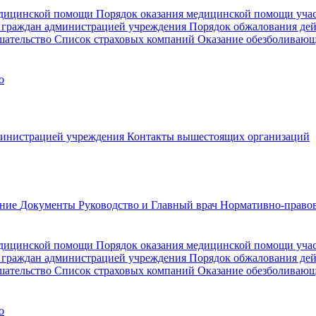
медицинской помощи
Порядок оказания медицинской помощи уч
 граждан администрацией учреждения
Порядок обжалования де
шательство
Список страховых компаний
Оказание обезболиваю
о
министрацией учреждения
Контакты вышестоящих организаций
ание
Документы
Руководство и Главный врач
Нормативно-правов
едицинской помощи
Порядок оказания медицинской помощи уч
 граждан администрацией учреждения
Порядок обжалования де
шательство
Список страховых компаний
Оказание обезболивающ
о