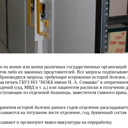
о их копии или копии различных государственных организаций 
нтов либо их законных представителей. Все запросы подписывают
Производятся запросы, требующие ксерокопии историй болезни,
углая печать ГБУЗ НО "НОКБ имени Н. А. Семашко" в оперативно
дений (суд, МВД и т. д.) или пациентом расписки в получении 
ступающие из отделений больницы, заместителя главного врача,
ранения историй болезни ранних годов отделение раскладываетс
сываются на титульном листе отделение, год, буквенный состав 
сывают и организуют вывоз макулатуры на переработку.