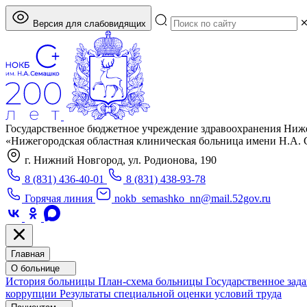
Версия для слабовидящих
Государственное бюджетное учреждение здравоохранения Ниж
«Нижегородская областная клиническая больница имени Н.А.
г. Нижний Новгород, ул. Родионова, 190
8 (831) 436-40-01
8 (831) 438-93-78
Горячая линия
nokb_semashko_nn@mail.52gov.ru
Главная
О больнице
История больницы
План-схема больницы
Государственное зад
коррупции
Результаты специальной оценки условий труда