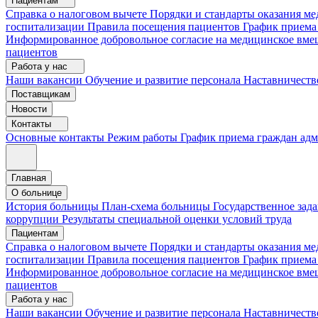
Пациентам
Справка о налоговом вычете
Порядки и стандарты оказания 
госпитализации
Правила посещения пациентов
График приема
Информированное добровольное согласие на медицинское вме
пациентов
Работа у нас
Наши вакансии
Обучение и развитие персонала
Наставничеств
Поставщикам
Новости
Контакты
Основные контакты
Режим работы
График приема граждан ад
Главная
О больнице
История больницы
План-схема больницы
Государственное зад
коррупции
Результаты специальной оценки условий труда
Пациентам
Справка о налоговом вычете
Порядки и стандарты оказания м
госпитализации
Правила посещения пациентов
График приема
Информированное добровольное согласие на медицинское вме
пациентов
Работа у нас
Наши вакансии
Обучение и развитие персонала
Наставничеств