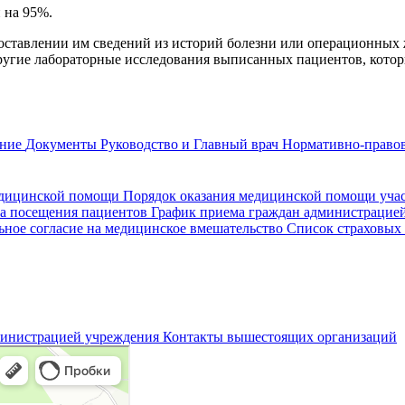
 на 95%.
едоставлении им сведений из историй болезни или операционных
ругие лабораторные исследования выписанных пациентов, котор
ание
Документы
Руководство и Главный врач
Нормативно-правов
едицинской помощи
Порядок оказания медицинской помощи уч
а посещения пациентов
График приема граждан администрацие
ное согласие на медицинское вмешательство
Список страховых
министрацией учреждения
Контакты вышестоящих организаций