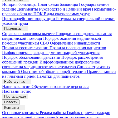
История больницы
План-схема больницы
Государственное
задание
Документы
Руководство и Главный врач
Нормативно-
правовая база по НОК
Виды оказываемых услуг
Противодействие коррупции
Результаты специальной оценки
условий труда
Пациентам
Справка о налоговом вычете
Порядки и стандарты оказания
медицинской помощи
Порядок оказания медицинской
помощи участникам СВО
Оформление инвалидности
Привила госпитализации
Правила посещения пациентов
График приема граждан администрацией учреждения
Порядок обжалования действий
Порядок рассмотрения
обращений граждан
Информированное добровольное
согласие на медицинское вмешательство
Список страховых
компаний
Оказание обезболивающей терапии
Правила записи
на платный прием
Памятки для пациентов
Работа у нас
Наши вакансии
Обучение и развитие персонала
Наставничество
Поставщикам
Новости
Контакты
Основные контакты
Режим работы
График приема граждан
администрацией учреждения
Контакты вышестоящих