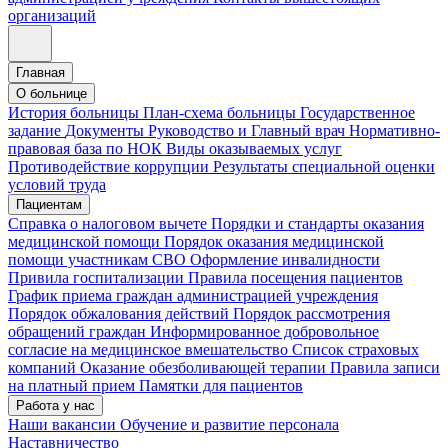
организаций
Главная
О больнице
История больницы
План-схема больницы
Государственное
задание
Документы
Руководство и Главный врач
Нормативно-
правовая база по НОК
Виды оказываемых услуг
Противодействие коррупции
Результаты специальной оценки
условий труда
Пациентам
Справка о налоговом вычете
Порядки и стандарты оказания
медицинской помощи
Порядок оказания медицинской
помощи участникам СВО
Оформление инвалидности
Привила госпитализации
Правила посещения пациентов
График приема граждан администрацией учреждения
Порядок обжалования действий
Порядок рассмотрения
обращений граждан
Информированное добровольное
согласие на медицинское вмешательство
Список страховых
компаний
Оказание обезболивающей терапии
Правила записи
на платный прием
Памятки для пациентов
Работа у нас
Наши вакансии
Обучение и развитие персонала
Наставничество