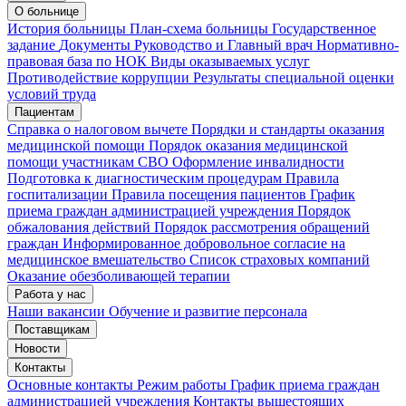
О больнице
История больницы
План-схема больницы
Государственное
задание
Документы
Руководство и Главный врач
Нормативно-
правовая база по НОК
Виды оказываемых услуг
Противодействие коррупции
Результаты специальной оценки
условий труда
Пациентам
Справка о налоговом вычете
Порядки и стандарты оказания
медицинской помощи
Порядок оказания медицинской
помощи участникам СВО
Оформление инвалидности
Подготовка к диагностическим процедурам
Правила
госпитализации
Правила посещения пациентов
График
приема граждан администрацией учреждения
Порядок
обжалования действий
Порядок рассмотрения обращений
граждан
Информированное добровольное согласие на
медицинское вмешательство
Список страховых компаний
Оказание обезболивающей терапии
Работа у нас
Наши вакансии
Обучение и развитие персонала
Поставщикам
Новости
Контакты
Основные контакты
Режим работы
График приема граждан
администрацией учреждения
Контакты вышестоящих