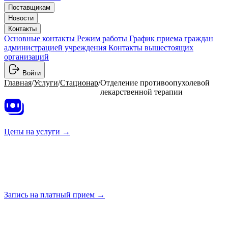
Поставщикам
Новости
Контакты
Основные контакты
Режим работы
График приема граждан
администрацией учреждения
Контакты вышестоящих
организаций
Войти
Главная
/
Услуги
/
Стационар
/
Отделение противоопухолевой
лекарственной терапии
Цены на
услуги →
Запись на платный
прием →