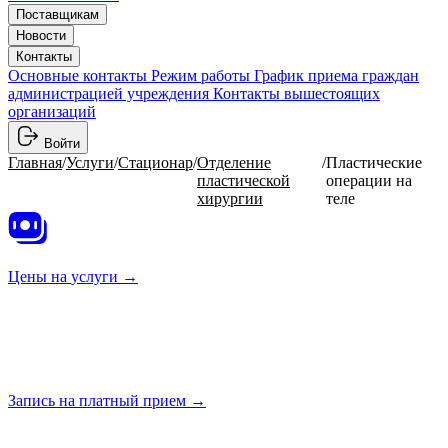
Поставщикам
Новости
Контакты
Основные контакты
Режим работы
График приема граждан
администрацией учреждения
Контакты вышестоящих
организаций
Войти
Главная
/
Услуги
/
Стационар
/
Отделение
/
Пластические
пластической
операции на
хирургии
теле
Цены на
услуги →
Запись на платный
прием →