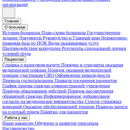
организаций
Главная
О больнице
История больницы
План-схема больницы
Государственное
задание
Документы
Руководство и Главный врач
Нормативно-
правовая база по НОК
Виды оказываемых услуг
Противодействие коррупции
Результаты специальной оценки
условий труда
Пациентам
Справка о налоговом вычете
Порядки и стандарты оказания
медицинской помощи
Порядок оказания медицинской
помощи участникам СВО
Оформление инвалидности
Привила госпитализации
Правила посещения пациентов
График приема граждан администрацией учреждения
Порядок обжалования действий
Порядок рассмотрения
обращений граждан
Информированное добровольное
согласие на медицинское вмешательство
Список страховых
компаний
Оказание обезболивающей терапии
Правила записи
на платный прием
Памятки для пациентов
Работа у нас
Наши вакансии
Обучение и развитие персонала
Наставничество