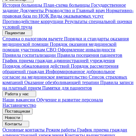
История больницы
План-схема больницы
Государственное
задание
Документы
Руководство и Главный врач
Нормативно-
правовая база по НОК
Виды оказываемых услуг
Противодействие коррупции
Результаты специальной оценки
условий труда
Пациентам
Справка о налоговом вычете
Порядки и стандарты оказания
медицинской помощи
Порядок оказания медицинской
помощи участникам СВО
Оформление инвалидности
Привила госпитализации
Правила посещения пациентов
График приема граждан администрацией учреждения
Порядок обжалования действий
Порядок рассмотрения
обращений граждан
Информированное добровольное
согласие на медицинское вмешательство
Список страховых
компаний
Оказание обезболивающей терапии
Правила записи
на платный прием
Памятки для пациентов
Работа у нас
Наши вакансии
Обучение и развитие персонала
Наставничество
Поставщикам
Новости
Контакты
Основные контакты
Режим работы
График приема граждан
администрацией учреждения
Контакты вышестоящих