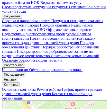
правовая база по НОК
Виды оказываемых услуг
Противодействие коррупции
Результаты специальной оценки
условий труда
Пациентам
Справка о налоговом вычете
Порядки и стандарты оказания
медицинской помощи
Порядок оказания медицинской
помощи участникам СВО
Оформление инвалидности
Подготовка к диагностическим процедурам
Правила
госпитализации
Правила посещения пациентов
График
приема граждан администрацией учреждения
Порядок
обжалования действий
Порядок рассмотрения обращений
граждан
Информированное добровольное согласие на
медицинское вмешательство
Список страховых компаний
Оказание обезболивающей терапии
Работа у нас
Наши вакансии
Обучение и развитие персонала
Поставщикам
Новости
Контакты
Основные контакты
Режим работы
График приема граждан
администрацией учреждения
Контакты вышестоящих
организаций
«Нижегородская областная клиническая больница имени Н.А. Семашко»
Отделение больницы, госпиталя в Нижнем Новгороде
Больница для взрослых в Нижнем Новгороде