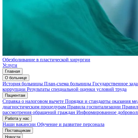
Обезболивание в пластической хирургии
Услуги
Главная
О больнице
История больницы
План-схема больницы
Государственное зад
коррупции
Результаты специальной оценки условий труда
Пациентам
Справка о налоговом вычете
Порядки и стандарты оказания м
диагностическим процедурам
Правила госпитализации
Правил
рассмотрения обращений граждан
Информированное доброволь
Работа у нас
Наши вакансии
Обучение и развитие персонала
Поставщикам
Новости