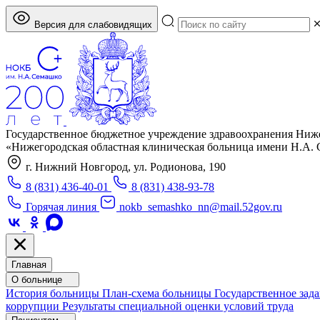
Версия для слабовидящих
Государственное бюджетное учреждение здравоохранения Ниж
«Нижегородская областная клиническая больница имени Н.А.
г. Нижний Новгород, ул. Родионова, 190
8 (831) 436-40-01
8 (831) 438-93-78
Горячая линия
nokb_semashko_nn@mail.52gov.ru
Главная
О больнице
История больницы
План-схема больницы
Государственное зад
коррупции
Результаты специальной оценки условий труда