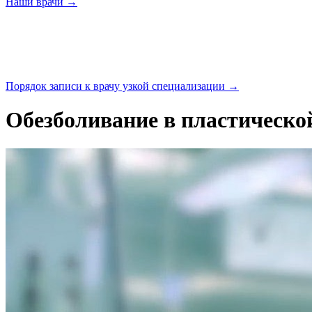
Наши
врачи →
Порядок записи к врачу узкой
специализации →
Обезболивание в пластическо