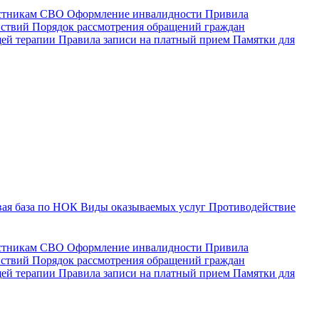
астникам СВО
Оформление инвалидности
Привила
йствий
Порядок рассмотрения обращений граждан
щей терапии
Правила записи на платный прием
Памятки для
ая база по НОК
Виды оказываемых услуг
Противодействие
астникам СВО
Оформление инвалидности
Привила
йствий
Порядок рассмотрения обращений граждан
ей терапии
Правила записи на платный прием
Памятки для