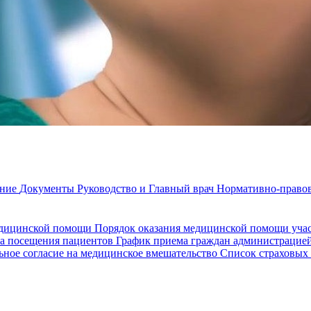
ание
Документы
Руководство и Главный врач
Нормативно-правов
едицинской помощи
Порядок оказания медицинской помощи уч
а посещения пациентов
График приема граждан администрацие
ное согласие на медицинское вмешательство
Список страховых