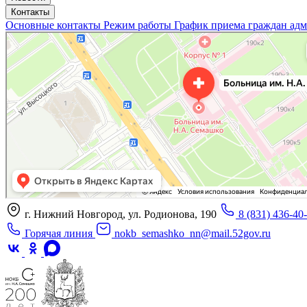
Контакты
Основные контакты
Режим работы
График приема граждан ад
«Нижегородская областная клиническая больница имени Н.А. Семашко»
Отделение больницы, госпиталя в Нижнем Новгороде
Больница для взрослых в Нижнем Новгороде
г. Нижний Новгород, ул. Родионова, 190
8 (831) 436-40
Горячая линия
nokb_semashko_nn@mail.52gov.ru