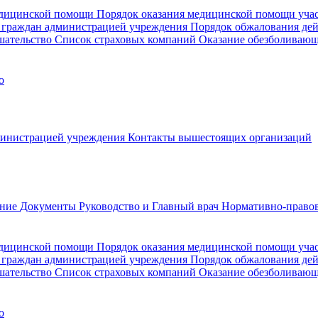
медицинской помощи
Порядок оказания медицинской помощи уч
 граждан администрацией учреждения
Порядок обжалования де
шательство
Список страховых компаний
Оказание обезболиваю
о
министрацией учреждения
Контакты вышестоящих организаций
ание
Документы
Руководство и Главный врач
Нормативно-правов
едицинской помощи
Порядок оказания медицинской помощи уч
 граждан администрацией учреждения
Порядок обжалования де
шательство
Список страховых компаний
Оказание обезболивающ
о