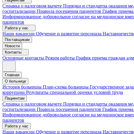
Пациентам
Справка о налоговом вычете
Порядки и стандарты оказания 
госпитализации
Правила посещения пациентов
График приема
Информированное добровольное согласие на медицинское вме
пациентов
Работа у нас
Наши вакансии
Обучение и развитие персонала
Наставничеств
Поставщикам
Новости
Контакты
Основные контакты
Режим работы
График приема граждан ад
Главная
О больнице
История больницы
План-схема больницы
Государственное зад
коррупции
Результаты специальной оценки условий труда
Пациентам
Справка о налоговом вычете
Порядки и стандарты оказания м
госпитализации
Правила посещения пациентов
График приема
Информированное добровольное согласие на медицинское вме
пациентов
Работа у нас
Наши вакансии
Обучение и развитие персонала
Наставничеств