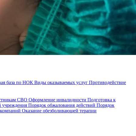
ая база по НОК
Виды оказываемых услуг
Противодействие
астникам СВО
Оформление инвалидности
Подготовка к
й учреждения
Порядок обжалования действий
Порядок
 компаний
Оказание обезболивающей терапии