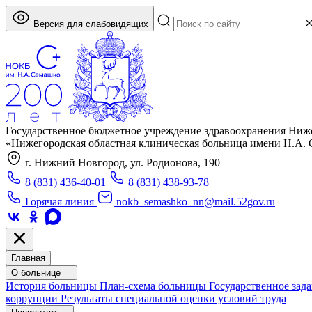
Версия для слабовидящих
Государственное бюджетное учреждение здравоохранения Ниж
«Нижегородская областная клиническая больница имени Н.А.
г. Нижний Новгород, ул. Родионова, 190
8 (831) 436-40-01
8 (831) 438-93-78
Горячая линия
nokb_semashko_nn@mail.52gov.ru
Главная
О больнице
История больницы
План-схема больницы
Государственное зад
коррупции
Результаты специальной оценки условий труда