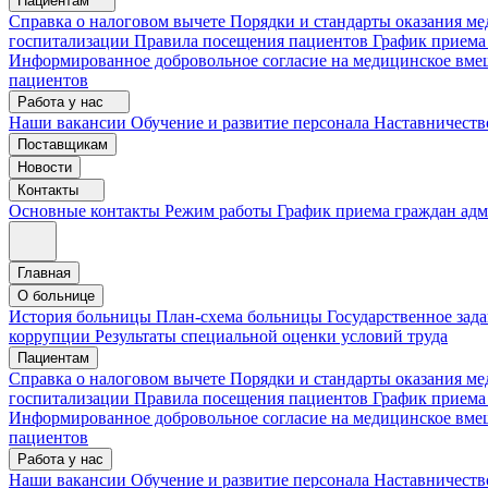
Пациентам
Справка о налоговом вычете
Порядки и стандарты оказания 
госпитализации
Правила посещения пациентов
График приема
Информированное добровольное согласие на медицинское вме
пациентов
Работа у нас
Наши вакансии
Обучение и развитие персонала
Наставничеств
Поставщикам
Новости
Контакты
Основные контакты
Режим работы
График приема граждан ад
Главная
О больнице
История больницы
План-схема больницы
Государственное зад
коррупции
Результаты специальной оценки условий труда
Пациентам
Справка о налоговом вычете
Порядки и стандарты оказания м
госпитализации
Правила посещения пациентов
График приема
Информированное добровольное согласие на медицинское вме
пациентов
Работа у нас
Наши вакансии
Обучение и развитие персонала
Наставничеств