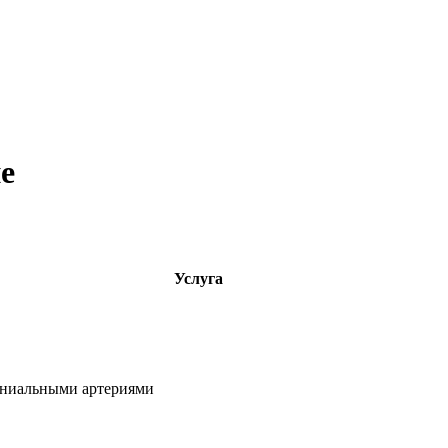
е
Услуга
аниальными артериями