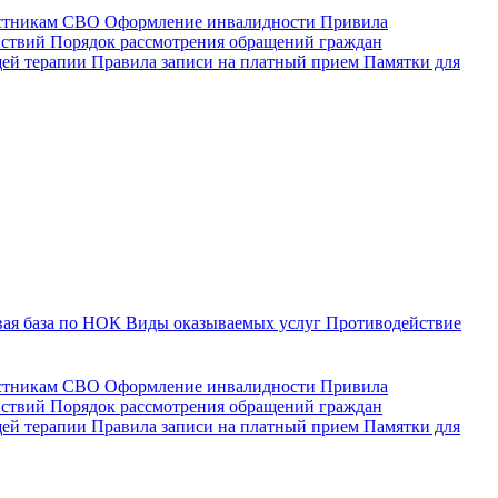
астникам СВО
Оформление инвалидности
Привила
йствий
Порядок рассмотрения обращений граждан
щей терапии
Правила записи на платный прием
Памятки для
ая база по НОК
Виды оказываемых услуг
Противодействие
астникам СВО
Оформление инвалидности
Привила
йствий
Порядок рассмотрения обращений граждан
ей терапии
Правила записи на платный прием
Памятки для