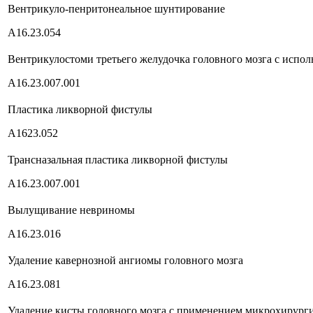
Вентрикуло-пенритонеальное шунтирование
А16.23.054
Вентрикулостоми третьего желудочка головного мозга с испо
А16.23.007.001
Пластика ликворной фистулы
А1623.052
Трансназальная пластика ликворной фистулы
А16.23.007.001
Вылущивание невриномы
А16.23.016
Удаление кавернозной ангиомы головного мозга
А16.23.081
Удаление кисты головного мозга с применением микрохирург