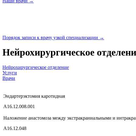
Наши
врачи →
Порядок записи к врачу узкой
специализации →
Нейрохирургическое отделени
Нейрохирургическое отделение
Услуги
Врачи
Эндартерэктомия каротидная
А16.12.008.001
Наложение анастомоза между экстракраниальными и интракр
А16.12.048