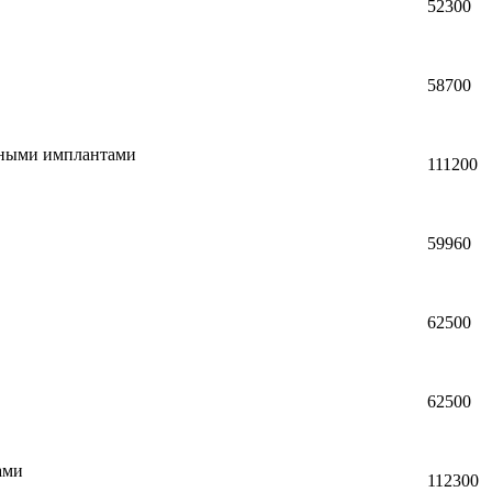
52300
58700
енными имплантами
111200
59960
62500
62500
ами
112300