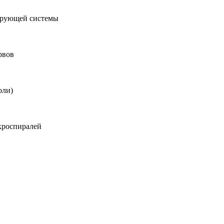
ирующей системы
рвов
оли)
кроспиралей