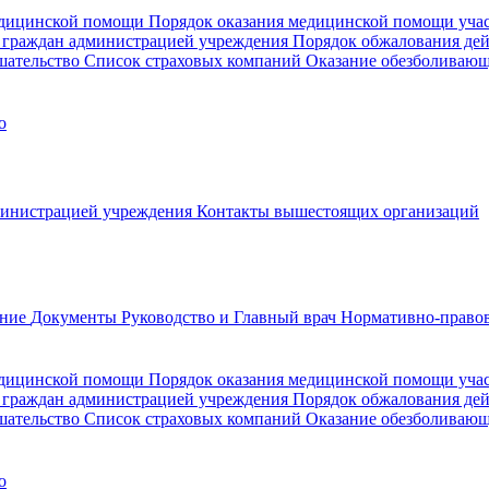
медицинской помощи
Порядок оказания медицинской помощи уч
 граждан администрацией учреждения
Порядок обжалования де
шательство
Список страховых компаний
Оказание обезболиваю
о
министрацией учреждения
Контакты вышестоящих организаций
ание
Документы
Руководство и Главный врач
Нормативно-правов
едицинской помощи
Порядок оказания медицинской помощи уч
 граждан администрацией учреждения
Порядок обжалования де
шательство
Список страховых компаний
Оказание обезболивающ
о