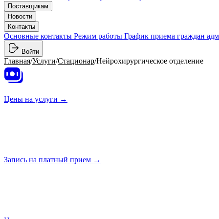
Поставщикам
Новости
Контакты
Основные контакты
Режим работы
График приема граждан ад
Войти
Главная
/
Услуги
/
Стационар
/
Нейрохирургическое отделение
Цены на
услуги →
Запись на платный
прием →