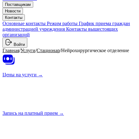
Поставщикам
Новости
Контакты
Основные контакты
Режим работы
График приема граждан
администрацией учреждения
Контакты вышестоящих
организаций
Войти
Главная
/
Услуги
/
Стационар
/
Нейрохирургическое отделение
Цены на
услуги →
Запись на платный
прием →