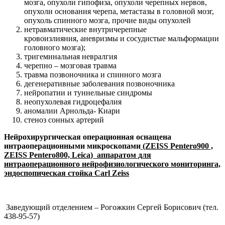
мозга, опухоли гипофиза, опухоли черепных нервов,
опухоли основания черепа, метастазы в головной мозг,
опухоль спинного мозга, прочие виды опухолей
нетравматические внутричерепные
кровоизлияния, аневризмы и сосудистые мальформации
головного мозга);
тригеминальная невралгия
черепно – мозговая травма
травма позвоночника и спинного мозга
дегенеративные заболевания позвоночника
нейропатии и туннельные синдромы
неопухолевая гидроцефалия
аномалии Арнольда- Киари
стеноз сонных артерий
Нейрохирургическая операционная оснащена
интраоперационными микроскопами
(ZEISS Pentero900 ,
ZEISS Pentero800,
Leica
)
аппаратом для
интраоперационного нейрофизиологического мониторинга,
эндоспопическая стойка
Carl
Zeiss
Заведующий отделением – Рогожкин Сергей Борисович (тел.
438-95-57)