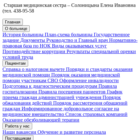
Старшая медицинская сестра – Солоницына Елена Ивановна
(тел. 438-95-58
Главная
О больнице
История больницы
План-схема больницы
Государственное
задание
Документы
Руководство и Главный врач
Нормативно-
правовая база по НОК
Виды оказываемых услуг
Противодействие коррупции
Результаты специальной оценки
условий труда
Пациентам
Справка о налоговом вычете
Порядки и стандарты оказания
медицинской помощи
Порядок оказания медицинской
помощи участникам СВО
Оформление инвалидности
Подготовка к диагностическим процедурам
Правила
госпитализации
Правила посещения пациентов
График
приема граждан администрацией учреждения
Порядок
обжалования действий
Порядок рассмотрения обращений
граждан
Информированное добровольное согласие на
медицинское вмешательство
Список страховых компаний
Оказание обезболивающей терапии
Работа у нас
Наши вакансии
Обучение и развитие персонала
Поставщикам