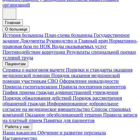
организаций
Главная
О больнице
История больницы
План-схема больницы
Государственное
задание
Документы
Руководство и Главный врач
Нормативно-
правовая база по НОК
Виды оказываемых услуг
Противодействие коррупции
Результаты специальной оценки
условий труда
Пациентам
Справка о налоговом вычете
Порядки и стандарты оказания
медицинской помощи
Порядок оказания медицинской
помощи участникам СВО
Оформление инвалидности
Привила госпитализации
Правила посещения пациентов
График приема граждан администрацией учреждения
Порядок обжалования действий
Порядок рассмотрения
обращений граждан
Информированное добровольное
согласие на медицинское вмешательство
Список страховых
компаний
Оказание обезболивающей терапии
Правила записи
на платный прием
Памятки для пациентов
Работа у нас
Наши вакансии
Обучение и развитие персонала
Наставничество