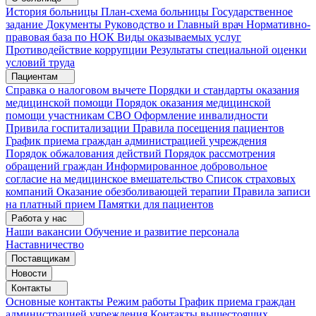
История больницы
План-схема больницы
Государственное
задание
Документы
Руководство и Главный врач
Нормативно-
правовая база по НОК
Виды оказываемых услуг
Противодействие коррупции
Результаты специальной оценки
условий труда
Пациентам
Справка о налоговом вычете
Порядки и стандарты оказания
медицинской помощи
Порядок оказания медицинской
помощи участникам СВО
Оформление инвалидности
Привила госпитализации
Правила посещения пациентов
График приема граждан администрацией учреждения
Порядок обжалования действий
Порядок рассмотрения
обращений граждан
Информированное добровольное
согласие на медицинское вмешательство
Список страховых
компаний
Оказание обезболивающей терапии
Правила записи
на платный прием
Памятки для пациентов
Работа у нас
Наши вакансии
Обучение и развитие персонала
Наставничество
Поставщикам
Новости
Контакты
Основные контакты
Режим работы
График приема граждан
администрацией учреждения
Контакты вышестоящих