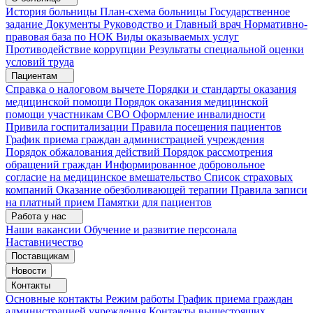
История больницы
План-схема больницы
Государственное
задание
Документы
Руководство и Главный врач
Нормативно-
правовая база по НОК
Виды оказываемых услуг
Противодействие коррупции
Результаты специальной оценки
условий труда
Пациентам
Справка о налоговом вычете
Порядки и стандарты оказания
медицинской помощи
Порядок оказания медицинской
помощи участникам СВО
Оформление инвалидности
Привила госпитализации
Правила посещения пациентов
График приема граждан администрацией учреждения
Порядок обжалования действий
Порядок рассмотрения
обращений граждан
Информированное добровольное
согласие на медицинское вмешательство
Список страховых
компаний
Оказание обезболивающей терапии
Правила записи
на платный прием
Памятки для пациентов
Работа у нас
Наши вакансии
Обучение и развитие персонала
Наставничество
Поставщикам
Новости
Контакты
Основные контакты
Режим работы
График приема граждан
администрацией учреждения
Контакты вышестоящих