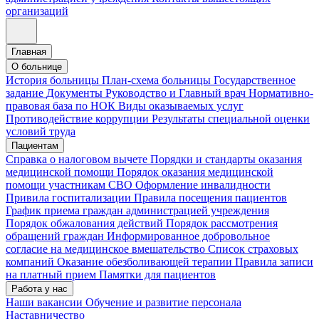
организаций
Главная
О больнице
История больницы
План-схема больницы
Государственное
задание
Документы
Руководство и Главный врач
Нормативно-
правовая база по НОК
Виды оказываемых услуг
Противодействие коррупции
Результаты специальной оценки
условий труда
Пациентам
Справка о налоговом вычете
Порядки и стандарты оказания
медицинской помощи
Порядок оказания медицинской
помощи участникам СВО
Оформление инвалидности
Привила госпитализации
Правила посещения пациентов
График приема граждан администрацией учреждения
Порядок обжалования действий
Порядок рассмотрения
обращений граждан
Информированное добровольное
согласие на медицинское вмешательство
Список страховых
компаний
Оказание обезболивающей терапии
Правила записи
на платный прием
Памятки для пациентов
Работа у нас
Наши вакансии
Обучение и развитие персонала
Наставничество