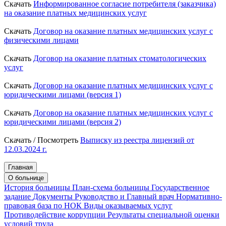
Скачать
Информированное согласие потребителя (заказчика)
на оказание платных медицинских услуг
Скачать
Договор на оказание платных медицинских услуг с
физическими лицами
Скачать
Договор на оказание платных стоматологических
услуг
Скачать
Договор на оказание платных медицинских услуг с
юридическими лицами (версия 1)
Скачать
Договор на оказание платных медицинских услуг с
юридическими лицами (версия 2)
Скачать / Посмотреть
Выписку из реестра лицензий от
12.03.2024 г.
Главная
О больнице
История больницы
План-схема больницы
Государственное
задание
Документы
Руководство и Главный врач
Нормативно-
правовая база по НОК
Виды оказываемых услуг
Противодействие коррупции
Результаты специальной оценки
условий труда