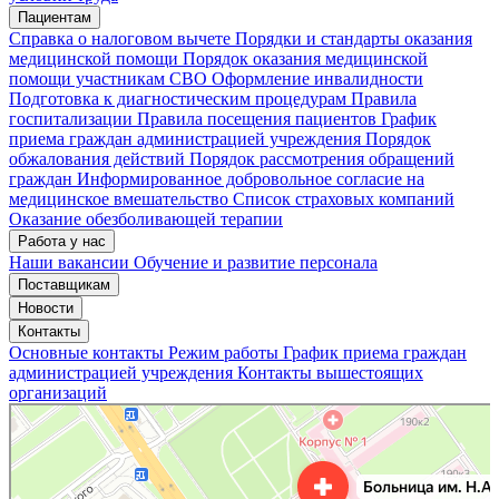
Пациентам
Справка о налоговом вычете
Порядки и стандарты оказания
медицинской помощи
Порядок оказания медицинской
помощи участникам СВО
Оформление инвалидности
Подготовка к диагностическим процедурам
Правила
госпитализации
Правила посещения пациентов
График
приема граждан администрацией учреждения
Порядок
обжалования действий
Порядок рассмотрения обращений
граждан
Информированное добровольное согласие на
медицинское вмешательство
Список страховых компаний
Оказание обезболивающей терапии
Работа у нас
Наши вакансии
Обучение и развитие персонала
Поставщикам
Новости
Контакты
Основные контакты
Режим работы
График приема граждан
администрацией учреждения
Контакты вышестоящих
организаций
«Нижегородская областная клиническая больница имени Н.А. Семашко»
Отделение больницы, госпиталя в Нижнем Новгороде
Больница для взрослых в Нижнем Новгороде