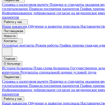
Пациентам
Справка о налоговом вычете
Порядки и стандарты оказания 
госпитализации
Правила посещения пациентов
График приема
Информированное добровольное согласие на медицинское вме
пациентов
Работа у нас
Наши вакансии
Обучение и развитие персонала
Наставничеств
Поставщикам
Новости
Контакты
Основные контакты
Режим работы
График приема граждан ад
Главная
О больнице
История больницы
План-схема больницы
Государственное зад
коррупции
Результаты специальной оценки условий труда
Пациентам
Справка о налоговом вычете
Порядки и стандарты оказания м
госпитализации
Правила посещения пациентов
График приема
Информированное добровольное согласие на медицинское вме
пациентов
Работа у нас
Наши вакансии
Обучение и развитие персонала
Наставничеств