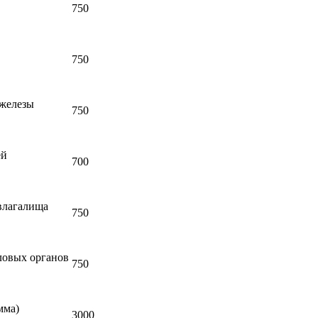
750
750
 железы
750
ей
700
 влагалища
750
ловых органов
750
мма)
3000