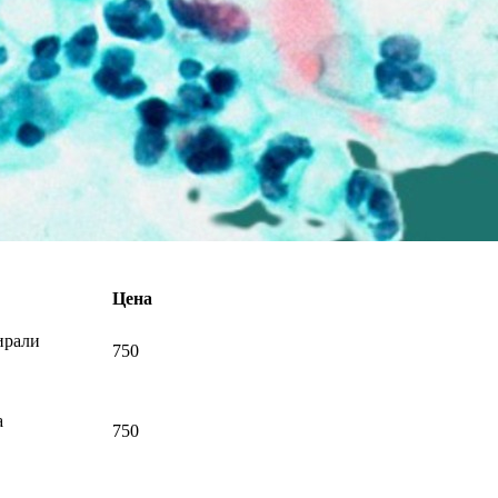
Цена
ирали
750
а
750