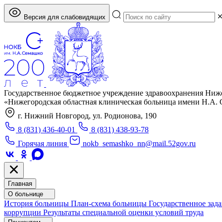
Версия для слабовидящих
Государственное бюджетное учреждение здравоохранения Ниж
«Нижегородская областная клиническая больница имени Н.А.
г. Нижний Новгород, ул. Родионова, 190
8 (831) 436-40-01
8 (831) 438-93-78
Горячая линия
nokb_semashko_nn@mail.52gov.ru
Главная
О больнице
История больницы
План-схема больницы
Государственное зад
коррупции
Результаты специальной оценки условий труда