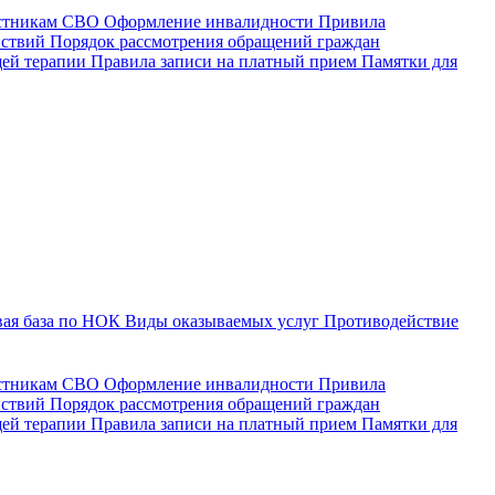
астникам СВО
Оформление инвалидности
Привила
йствий
Порядок рассмотрения обращений граждан
щей терапии
Правила записи на платный прием
Памятки для
ая база по НОК
Виды оказываемых услуг
Противодействие
астникам СВО
Оформление инвалидности
Привила
йствий
Порядок рассмотрения обращений граждан
ей терапии
Правила записи на платный прием
Памятки для