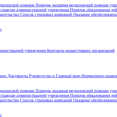
медицинской помощи
Порядок оказания медицинской помощи уч
 граждан администрацией учреждения
Порядок обжалования де
шательство
Список страховых компаний
Оказание обезболиваю
о
министрацией учреждения
Контакты вышестоящих организаций
ание
Документы
Руководство и Главный врач
Нормативно-правов
едицинской помощи
Порядок оказания медицинской помощи уч
 граждан администрацией учреждения
Порядок обжалования де
шательство
Список страховых компаний
Оказание обезболивающ
о