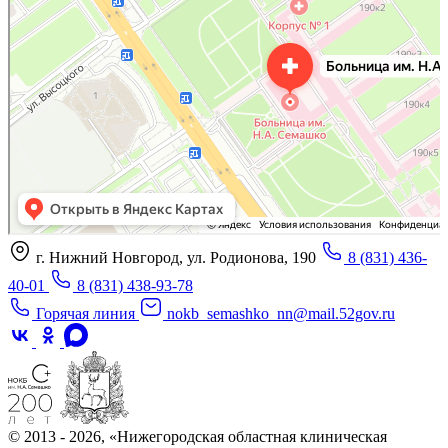
Отделение больницы, госпиталя в Нижнем Новгороде
Больница для взрослых в Нижнем Новгороде
г. Нижний Новгород, ул. Родионова, 190
8 (831) 436-
40-01
8 (831) 438-93-78
Горячая линия
nokb_semashko_nn@mail.52gov.ru
© 2013 - 2026, «Нижегородская областная клиническая