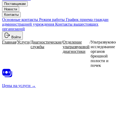
Поставщикам
Новости
Контакты
Основные контакты
Режим работы
График приема граждан
администрацией учреждения
Контакты вышестоящих
организаций
Войти
Главная
/
Услуги
/
Диагностические
/
Отделение
/
Ультразвуково
службы
ультразвуковой
исследование
диагностики
органов
брюшной
полости и
почек
Цены на
услуги →