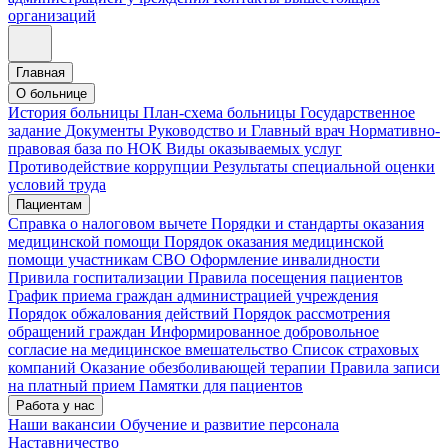
организаций
Главная
О больнице
История больницы
План-схема больницы
Государственное
задание
Документы
Руководство и Главный врач
Нормативно-
правовая база по НОК
Виды оказываемых услуг
Противодействие коррупции
Результаты специальной оценки
условий труда
Пациентам
Справка о налоговом вычете
Порядки и стандарты оказания
медицинской помощи
Порядок оказания медицинской
помощи участникам СВО
Оформление инвалидности
Привила госпитализации
Правила посещения пациентов
График приема граждан администрацией учреждения
Порядок обжалования действий
Порядок рассмотрения
обращений граждан
Информированное добровольное
согласие на медицинское вмешательство
Список страховых
компаний
Оказание обезболивающей терапии
Правила записи
на платный прием
Памятки для пациентов
Работа у нас
Наши вакансии
Обучение и развитие персонала
Наставничество