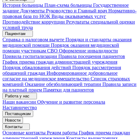
История больницы
План-схема больницы
Государственное
задание
Документы
Руководство и Главный врач
Нормативно-
правовая база по НОК
Виды оказываемых услуг
Противодействие коррупции
Результаты специальной оценки
условий труда
Пациентам
Справка о налоговом вычете
Порядки и стандарты оказания
медицинской помощи
Порядок оказания медицинской
помощи участникам СВО
Оформление инвалидности
Привила госпитализации
Правила посещения пациентов
График приема граждан администрацией учреждения
Порядок обжалования действий
Порядок рассмотрения
обращений граждан
Информированное добровольное
согласие на медицинское вмешательство
Список страховых
компаний
Оказание обезболивающей терапии
Правила записи
на платный прием
Памятки для пациентов
Работа у нас
Наши вакансии
Обучение и развитие персонала
Наставничество
Поставщикам
Новости
Контакты
Основные контакты
Режим работы
График приема граждан
администрацией учреждения
Контакты вышестоящих