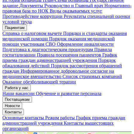
История больницы
План-схема больницы
Государственное
задание
Документы
Руководство и Главный врач
Нормативно-
правовая база по НОК
Виды оказываемых услуг
Противодействие коррупции
Результаты специальной оценки
условий труда
Пациентам
Справка о налоговом вычете
Порядки и стандарты оказания
медицинской помощи
Порядок оказания медицинской
помощи участникам СВО
Оформление инвалидности
Подготовка к диагностическим процедурам
Правила
госпитализации
Правила посещения пациентов
График
приема граждан администрацией учреждения
Порядок
обжалования действий
Порядок рассмотрения обращений
граждан
Информированное добровольное согласие на
медицинское вмешательство
Список страховых компаний
Оказание обезболивающей терапии
Работа у нас
Наши вакансии
Обучение и развитие персонала
Поставщикам
Новости
Контакты
Основные контакты
Режим работы
График приема граждан
администрацией учреждения
Контакты вышестоящих
организаций
«Нижегородская областная клиническая больница имени Н.А. Семашко»