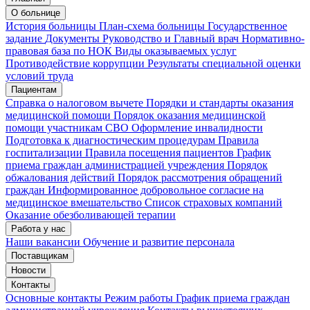
О больнице
История больницы
План-схема больницы
Государственное
задание
Документы
Руководство и Главный врач
Нормативно-
правовая база по НОК
Виды оказываемых услуг
Противодействие коррупции
Результаты специальной оценки
условий труда
Пациентам
Справка о налоговом вычете
Порядки и стандарты оказания
медицинской помощи
Порядок оказания медицинской
помощи участникам СВО
Оформление инвалидности
Подготовка к диагностическим процедурам
Правила
госпитализации
Правила посещения пациентов
График
приема граждан администрацией учреждения
Порядок
обжалования действий
Порядок рассмотрения обращений
граждан
Информированное добровольное согласие на
медицинское вмешательство
Список страховых компаний
Оказание обезболивающей терапии
Работа у нас
Наши вакансии
Обучение и развитие персонала
Поставщикам
Новости
Контакты
Основные контакты
Режим работы
График приема граждан