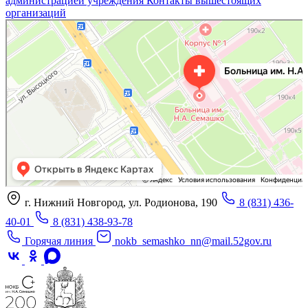
администрацией учреждения
Контакты вышестоящих
организаций
«Нижегородская областная клиническая больница имени Н.А. Семашко»
Отделение больницы, госпиталя в Нижнем Новгороде
Больница для взрослых в Нижнем Новгороде
г. Нижний Новгород, ул. Родионова, 190
8 (831) 436-
40-01
8 (831) 438-93-78
Горячая линия
nokb_semashko_nn@mail.52gov.ru