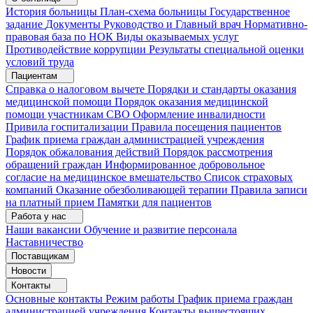
История больницы
План-схема больницы
Государственное
задание
Документы
Руководство и Главный врач
Нормативно-
правовая база по НОК
Виды оказываемых услуг
Противодействие коррупции
Результаты специальной оценки
условий труда
Пациентам
Справка о налоговом вычете
Порядки и стандарты оказания
медицинской помощи
Порядок оказания медицинской
помощи участникам СВО
Оформление инвалидности
Привила госпитализации
Правила посещения пациентов
График приема граждан администрацией учреждения
Порядок обжалования действий
Порядок рассмотрения
обращений граждан
Информированное добровольное
согласие на медицинское вмешательство
Список страховых
компаний
Оказание обезболивающей терапии
Правила записи
на платный прием
Памятки для пациентов
Работа у нас
Наши вакансии
Обучение и развитие персонала
Наставничество
Поставщикам
Новости
Контакты
Основные контакты
Режим работы
График приема граждан
администрацией учреждения
Контакты вышестоящих