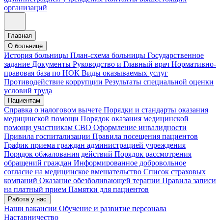
организаций
Главная
О больнице
История больницы
План-схема больницы
Государственное
задание
Документы
Руководство и Главный врач
Нормативно-
правовая база по НОК
Виды оказываемых услуг
Противодействие коррупции
Результаты специальной оценки
условий труда
Пациентам
Справка о налоговом вычете
Порядки и стандарты оказания
медицинской помощи
Порядок оказания медицинской
помощи участникам СВО
Оформление инвалидности
Привила госпитализации
Правила посещения пациентов
График приема граждан администрацией учреждения
Порядок обжалования действий
Порядок рассмотрения
обращений граждан
Информированное добровольное
согласие на медицинское вмешательство
Список страховых
компаний
Оказание обезболивающей терапии
Правила записи
на платный прием
Памятки для пациентов
Работа у нас
Наши вакансии
Обучение и развитие персонала
Наставничество