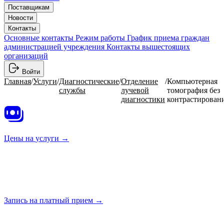
Поставщикам
Новости
Контакты
Основные контакты
Режим работы
График приема граждан
администрацией учреждения
Контакты вышестоящих
организаций
Войти
Главная
/
Услуги
/
Диагностические
/
Отделение
/
Компьютерная
службы
лучевой
томография без
диагностики
контрастирован
Цены на
услуги →
Запись на платный
прием →