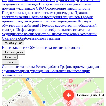
медицинской помощи
Порядок оказания медицинской
помощи участникам СВО
Оформление инвалидности
Подготовка к диагностическим процедурам
Правила
госпитализации
Правила посещения пациентов
График
приема граждан администрацией учреждения
Порядок
обжалования действий
Порядок рассмотрения обращений
граждан
Информированное добровольное согласие на
медицинское вмешательство
Список страховых компаний
Оказание обезболивающей терапии
Работа у нас
Наши вакансии
Обучение и развитие персонала
Поставщикам
Новости
Контакты
Основные контакты
Режим работы
График приема граждан
администрацией учреждения
Контакты вышестоящих
организаций
«Нижегородская областная клиническая больница имени Н.А. Семашко»
Отделение больницы, госпиталя в Нижнем Новгороде
Больница для взрослых в Нижнем Новгороде