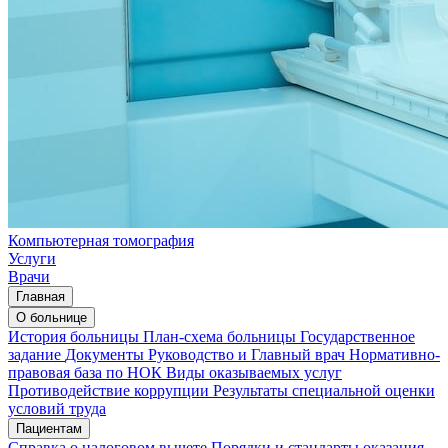
Компьютерная томография
Услуги
Врачи
Главная
О больнице
История больницы
План-схема больницы
Государственное
задание
Документы
Руководство и Главный врач
Нормативно-
правовая база по НОК
Виды оказываемых услуг
Противодействие коррупции
Результаты специальной оценки
условий труда
Пациентам
Справка о налоговом вычете
Порядки и стандарты оказания