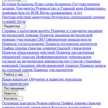
История больницы
План-схема больницы
Государственное
задание
Документы
Руководство и Главный врач
Нормативно-
правовая база по НОК
Виды оказываемых услуг
Противодействие коррупции
Результаты специальной оценки
условий труда
Пациентам
Справка о налоговом вычете
Порядки и стандарты оказания
медицинской помощи
Порядок оказания медицинской
помощи участникам СВО
Оформление инвалидности
Привила госпитализации
Правила посещения пациентов
График приема граждан администрацией учреждения
Порядок обжалования действий
Порядок рассмотрения
обращений граждан
Информированное добровольное
согласие на медицинское вмешательство
Список страховых
компаний
Оказание обезболивающей терапии
Правила записи
на платный прием
Памятки для пациентов
Работа у нас
Наши вакансии
Обучение и развитие персонала
Наставничество
Поставщикам
Новости
Контакты
Основные контакты
Режим работы
График приема граждан
администрацией учреждения
Контакты вышестоящих