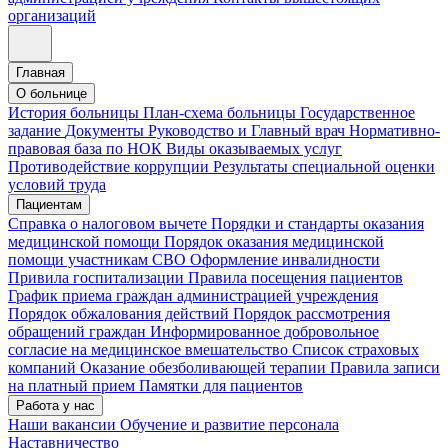
организаций
Главная
О больнице
История больницы
План-схема больницы
Государственное
задание
Документы
Руководство и Главный врач
Нормативно-
правовая база по НОК
Виды оказываемых услуг
Противодействие коррупции
Результаты специальной оценки
условий труда
Пациентам
Справка о налоговом вычете
Порядки и стандарты оказания
медицинской помощи
Порядок оказания медицинской
помощи участникам СВО
Оформление инвалидности
Привила госпитализации
Правила посещения пациентов
График приема граждан администрацией учреждения
Порядок обжалования действий
Порядок рассмотрения
обращений граждан
Информированное добровольное
согласие на медицинское вмешательство
Список страховых
компаний
Оказание обезболивающей терапии
Правила записи
на платный прием
Памятки для пациентов
Работа у нас
Наши вакансии
Обучение и развитие персонала
Наставничество