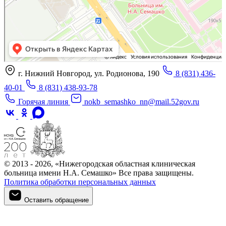
г. Нижний Новгород, ул. Родионова, 190
8 (831) 436-
40-01
8 (831) 438-93-78
Горячая линия
nokb_semashko_nn@mail.52gov.ru
© 2013 - 2026, «Нижегородская областная клиническая
больница имени Н.А. Семашко» Все права защищены.
Политика обработки персональных данных
Оставить обращение
Оставить обращение
Войти в личный кабинет
Регистрация
Войти в личный кабинет
Войти в личный кабинет
Войти в личный кабинет
Подтверждение телефона