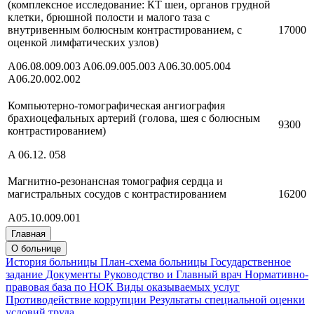
(комплексное исследование: КТ шеи, органов грудной
клетки, брюшной полости и малого таза с
внутривенным болюсным контрастированием, с
17000
оценкой лимфатических узлов)
A06.08.009.003 A06.09.005.003 A06.30.005.004
A06.20.002.002
Компьютерно-томографическая ангиография
брахиоцефальных артерий (голова, шея с болюсным
9300
контрастированием)
A 06.12. 058
Магнитно-резонансная томография сердца и
магистральных сосудов с контрастированием
16200
A05.10.009.001
Главная
О больнице
История больницы
План-схема больницы
Государственное
задание
Документы
Руководство и Главный врач
Нормативно-
правовая база по НОК
Виды оказываемых услуг
Противодействие коррупции
Результаты специальной оценки
условий труда