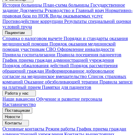
История больницы
План-схема больницы
Государственное
задание
Документы
Руководство и Главный врач
Нормативно-
правовая база по НОК
Виды оказываемых услуг
Противодействие коррупции
Результаты специальной оценки
условий труда
Пациентам
Справка о налоговом вычете
Порядки и стандарты оказания
медицинской помощи
Порядок оказания медицинской
помощи участникам СВО
Оформление инвалидности
Привила госпитализации
Правила посещения пациентов
График приема граждан администрацией учреждения
Порядок обжалования действий
Порядок рассмотрения
обращений граждан
Информированное добровольное
согласие на медицинское вмешательство
Список страховых
компаний
Оказание обезболивающей терапии
Правила записи
на платный прием
Памятки для пациентов
Работа у нас
Наши вакансии
Обучение и развитие персонала
Наставничество
Поставщикам
Новости
Контакты
Основные контакты
Режим работы
График приема граждан
администрацией учреждения
Контакты вышестоящих