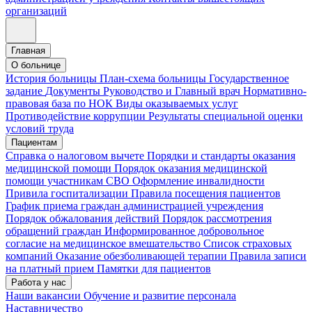
организаций
Главная
О больнице
История больницы
План-схема больницы
Государственное
задание
Документы
Руководство и Главный врач
Нормативно-
правовая база по НОК
Виды оказываемых услуг
Противодействие коррупции
Результаты специальной оценки
условий труда
Пациентам
Справка о налоговом вычете
Порядки и стандарты оказания
медицинской помощи
Порядок оказания медицинской
помощи участникам СВО
Оформление инвалидности
Привила госпитализации
Правила посещения пациентов
График приема граждан администрацией учреждения
Порядок обжалования действий
Порядок рассмотрения
обращений граждан
Информированное добровольное
согласие на медицинское вмешательство
Список страховых
компаний
Оказание обезболивающей терапии
Правила записи
на платный прием
Памятки для пациентов
Работа у нас
Наши вакансии
Обучение и развитие персонала
Наставничество