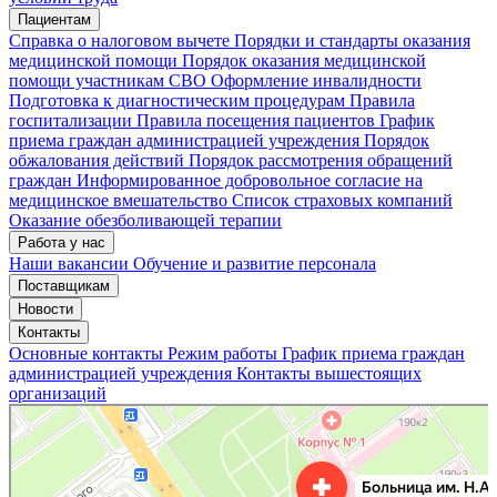
Пациентам
Справка о налоговом вычете
Порядки и стандарты оказания
медицинской помощи
Порядок оказания медицинской
помощи участникам СВО
Оформление инвалидности
Подготовка к диагностическим процедурам
Правила
госпитализации
Правила посещения пациентов
График
приема граждан администрацией учреждения
Порядок
обжалования действий
Порядок рассмотрения обращений
граждан
Информированное добровольное согласие на
медицинское вмешательство
Список страховых компаний
Оказание обезболивающей терапии
Работа у нас
Наши вакансии
Обучение и развитие персонала
Поставщикам
Новости
Контакты
Основные контакты
Режим работы
График приема граждан
администрацией учреждения
Контакты вышестоящих
организаций
«Нижегородская областная клиническая больница имени Н.А. Семашко»
Отделение больницы, госпиталя в Нижнем Новгороде
Больница для взрослых в Нижнем Новгороде