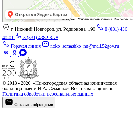
г. Нижний Новгород, ул. Родионова, 190
8 (831) 436-
40-01
8 (831) 438-93-78
Горячая линия
nokb_semashko_nn@mail.52gov.ru
© 2013 - 2026, «Нижегородская областная клиническая
больница имени Н.А. Семашко» Все права защищены.
Политика обработки персональных данных
Оставить обращение
Оставить обращение
Войти в личный кабинет
Регистрация
Войти в личный кабинет
Войти в личный кабинет
Войти в личный кабинет
Подтверждение телефона
Личный кабинет
Мои записи
Введите номер телефона, который вы указали при регистрации
Введите код из СМС, отправленный на указанный номер
Придумайте новый пароль для входа в личный кабинет
Для записи на приём необходимо подтвердить номер телефона.