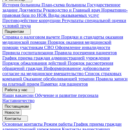
История больницы
План-схема больницы
Государственное
задание
Документы
Руководство и Главный врач
Нормативно-
правовая база по НОК
Виды оказываемых услуг
Противодействие коррупции
Результаты специальной оценки
условий труда
Пациентам
Справка о налоговом вычете
Порядки и стандарты оказания
медицинской помощи
Порядок оказания медицинской
помощи участникам СВО
Оформление инвалидности
Привила госпитализации
Правила посещения пациентов
График приема граждан администрацией учреждения
Порядок обжалования действий
Порядок рассмотрения
обращений граждан
Информированное добровольное
согласие на медицинское вмешательство
Список страховых
компаний
Оказание обезболивающей терапии
Правила записи
на платный прием
Памятки для пациентов
Работа у нас
Наши вакансии
Обучение и развитие персонала
Наставничество
Поставщикам
Новости
Контакты
Основные контакты
Режим работы
График приема граждан
администрацией учреждения
Контакты вышестоящих