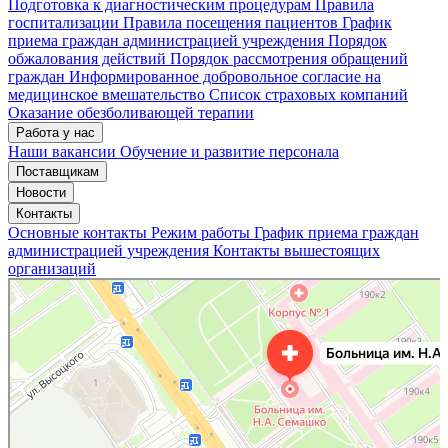
Подготовка к диагностическим процедурам
Правила
госпитализации
Правила посещения пациентов
График
приема граждан администрацией учреждения
Порядок
обжалования действий
Порядок рассмотрения обращений
граждан
Информированное добровольное согласие на
медицинское вмешательство
Список страховых компаний
Оказание обезболивающей терапии
Работа у нас
Наши вакансии
Обучение и развитие персонала
Поставщикам
Новости
Контакты
Основные контакты
Режим работы
График приема граждан
администрацией учреждения
Контакты вышестоящих
организаций
«Нижегородская областная клиническая больница имени Н.А. Семашко»
Отделение больницы, госпиталя в Нижнем Новгороде
Больница для взрослых в Нижнем Новгороде