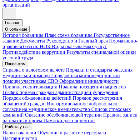
организаций
Главная
О больнице
История больницы
План-схема больницы
Государственное
задание
Документы
Руководство и Главный врач
Нормативно-
правовая база по НОК
Виды оказываемых услуг
Противодействие коррупции
Результаты специальной оценки
условий труда
Пациентам
Справка о налоговом вычете
Порядки и стандарты оказания
медицинской помощи
Порядок оказания медицинской
помощи участникам СВО
Оформление инвалидности
Привила госпитализации
Правила посещения пациентов
График приема граждан администрацией учреждения
Порядок обжалования действий
Порядок рассмотрения
обращений граждан
Информированное добровольное
согласие на медицинское вмешательство
Список страховых
компаний
Оказание обезболивающей терапии
Правила записи
на платный прием
Памятки для пациентов
Работа у нас
Наши вакансии
Обучение и развитие персонала
Наставничество