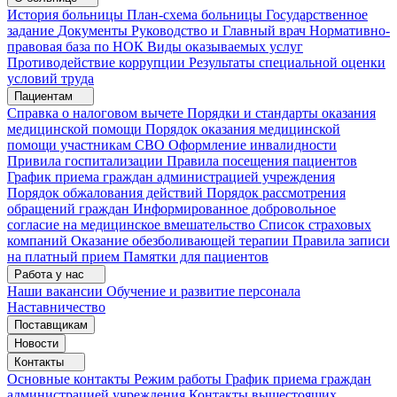
История больницы
План-схема больницы
Государственное
задание
Документы
Руководство и Главный врач
Нормативно-
правовая база по НОК
Виды оказываемых услуг
Противодействие коррупции
Результаты специальной оценки
условий труда
Пациентам
Справка о налоговом вычете
Порядки и стандарты оказания
медицинской помощи
Порядок оказания медицинской
помощи участникам СВО
Оформление инвалидности
Привила госпитализации
Правила посещения пациентов
График приема граждан администрацией учреждения
Порядок обжалования действий
Порядок рассмотрения
обращений граждан
Информированное добровольное
согласие на медицинское вмешательство
Список страховых
компаний
Оказание обезболивающей терапии
Правила записи
на платный прием
Памятки для пациентов
Работа у нас
Наши вакансии
Обучение и развитие персонала
Наставничество
Поставщикам
Новости
Контакты
Основные контакты
Режим работы
График приема граждан
администрацией учреждения
Контакты вышестоящих