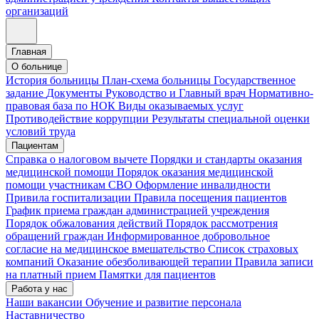
организаций
Главная
О больнице
История больницы
План-схема больницы
Государственное
задание
Документы
Руководство и Главный врач
Нормативно-
правовая база по НОК
Виды оказываемых услуг
Противодействие коррупции
Результаты специальной оценки
условий труда
Пациентам
Справка о налоговом вычете
Порядки и стандарты оказания
медицинской помощи
Порядок оказания медицинской
помощи участникам СВО
Оформление инвалидности
Привила госпитализации
Правила посещения пациентов
График приема граждан администрацией учреждения
Порядок обжалования действий
Порядок рассмотрения
обращений граждан
Информированное добровольное
согласие на медицинское вмешательство
Список страховых
компаний
Оказание обезболивающей терапии
Правила записи
на платный прием
Памятки для пациентов
Работа у нас
Наши вакансии
Обучение и развитие персонала
Наставничество