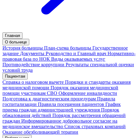
Главная
О больнице
История больницы
План-схема больницы
Государственное
задание
Документы
Руководство и Главный врач
Нормативно-
правовая база по НОК
Виды оказываемых услуг
Противодействие коррупции
Результаты специальной оценки
условий труда
Пациентам
Справка о налоговом вычете
Порядки и стандарты оказания
медицинской помощи
Порядок оказания медицинской
помощи участникам СВО
Оформление инвалидности
Подготовка к диагностическим процедурам
Правила
госпитализации
Правила посещения пациентов
График
приема граждан администрацией учреждения
Порядок
обжалования действий
Порядок рассмотрения обращений
граждан
Информированное добровольное согласие на
медицинское вмешательство
Список страховых компаний
Оказание обезболивающей терапии