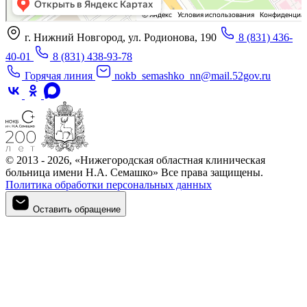
г. Нижний Новгород, ул. Родионова, 190
8 (831) 436-
40-01
8 (831) 438-93-78
Горячая линия
nokb_semashko_nn@mail.52gov.ru
© 2013 - 2026, «Нижегородская областная клиническая
больница имени Н.А. Семашко» Все права защищены.
Политика обработки персональных данных
Оставить обращение
Оставить обращение
Войти в личный кабинет
Регистрация
Войти в личный кабинет
Войти в личный кабинет
Войти в личный кабинет
Подтверждение телефона
Личный кабинет
Мои записи
Введите номер телефона, который вы указали при регистрации
Введите код из СМС, отправленный на указанный номер
Придумайте новый пароль для входа в личный кабинет
Для записи на приём необходимо подтвердить номер телефона.
Запомнить меня