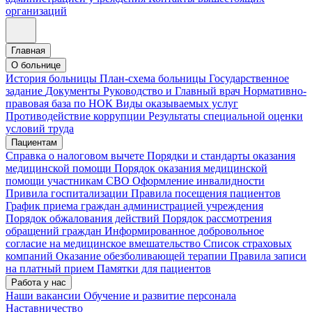
организаций
Главная
О больнице
История больницы
План-схема больницы
Государственное
задание
Документы
Руководство и Главный врач
Нормативно-
правовая база по НОК
Виды оказываемых услуг
Противодействие коррупции
Результаты специальной оценки
условий труда
Пациентам
Справка о налоговом вычете
Порядки и стандарты оказания
медицинской помощи
Порядок оказания медицинской
помощи участникам СВО
Оформление инвалидности
Привила госпитализации
Правила посещения пациентов
График приема граждан администрацией учреждения
Порядок обжалования действий
Порядок рассмотрения
обращений граждан
Информированное добровольное
согласие на медицинское вмешательство
Список страховых
компаний
Оказание обезболивающей терапии
Правила записи
на платный прием
Памятки для пациентов
Работа у нас
Наши вакансии
Обучение и развитие персонала
Наставничество