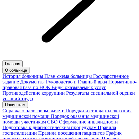
Главная
О больнице
История больницы
План-схема больницы
Государственное
задание
Документы
Руководство и Главный врач
Нормативно-
правовая база по НОК
Виды оказываемых услуг
Противодействие коррупции
Результаты специальной оценки
условий труда
Пациентам
Справка о налоговом вычете
Порядки и стандарты оказания
медицинской помощи
Порядок оказания медицинской
помощи участникам СВО
Оформление инвалидности
Подготовка к диагностическим процедурам
Правила
госпитализации
Правила посещения пациентов
График
приема граждан администрацией учреждения
Порядок