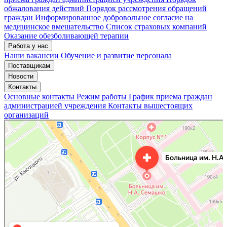
обжалования действий
Порядок рассмотрения обращений
граждан
Информированное добровольное согласие на
медицинское вмешательство
Список страховых компаний
Оказание обезболивающей терапии
Работа у нас
Наши вакансии
Обучение и развитие персонала
Поставщикам
Новости
Контакты
Основные контакты
Режим работы
График приема граждан
администрацией учреждения
Контакты вышестоящих
организаций
«Нижегородская областная клиническая больница имени Н.А. Семашко»
Отделение больницы, госпиталя в Нижнем Новгороде
Больница для взрослых в Нижнем Новгороде