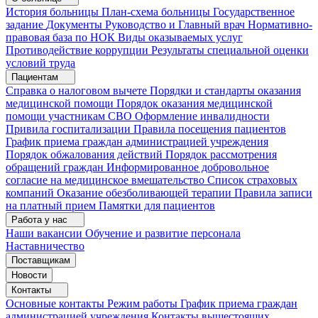
История больницы
План-схема больницы
Государственное
задание
Документы
Руководство и Главный врач
Нормативно-
правовая база по НОК
Виды оказываемых услуг
Противодействие коррупции
Результаты специальной оценки
условий труда
Пациентам
Справка о налоговом вычете
Порядки и стандарты оказания
медицинской помощи
Порядок оказания медицинской
помощи участникам СВО
Оформление инвалидности
Привила госпитализации
Правила посещения пациентов
График приема граждан администрацией учреждения
Порядок обжалования действий
Порядок рассмотрения
обращений граждан
Информированное добровольное
согласие на медицинское вмешательство
Список страховых
компаний
Оказание обезболивающей терапии
Правила записи
на платный прием
Памятки для пациентов
Работа у нас
Наши вакансии
Обучение и развитие персонала
Наставничество
Поставщикам
Новости
Контакты
Основные контакты
Режим работы
График приема граждан
администрацией учреждения
Контакты вышестоящих