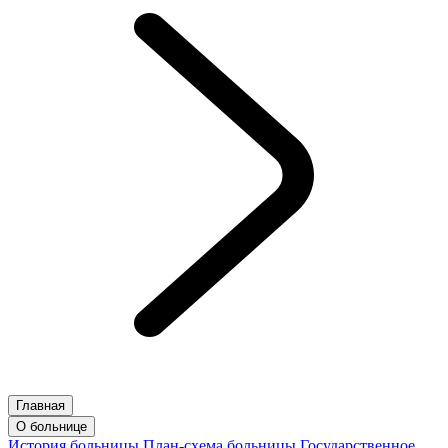
Главная
О больнице
История больницы
План-схема больницы
Государственное