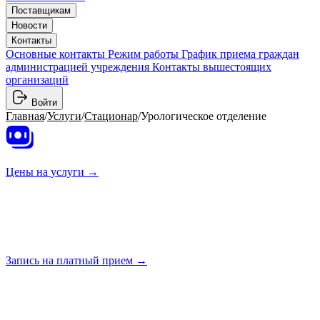
Поставщикам
Новости
Контакты
Основные контакты
Режим работы
График приема граждан
администрацией учреждения
Контакты вышестоящих
организаций
Войти
Главная
/
Услуги
/
Стационар
/
Урологическое отделение
Цены на
услуги →
Запись на платный
прием →