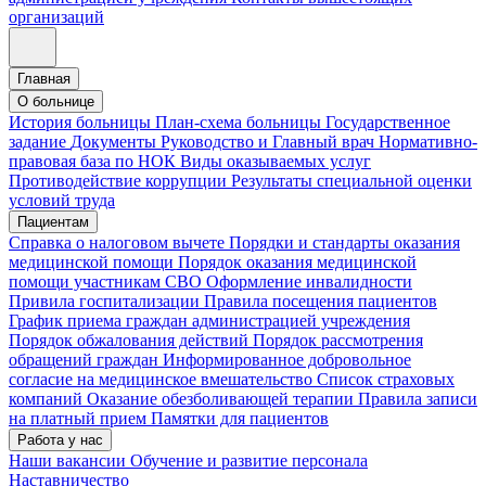
организаций
Главная
О больнице
История больницы
План-схема больницы
Государственное
задание
Документы
Руководство и Главный врач
Нормативно-
правовая база по НОК
Виды оказываемых услуг
Противодействие коррупции
Результаты специальной оценки
условий труда
Пациентам
Справка о налоговом вычете
Порядки и стандарты оказания
медицинской помощи
Порядок оказания медицинской
помощи участникам СВО
Оформление инвалидности
Привила госпитализации
Правила посещения пациентов
График приема граждан администрацией учреждения
Порядок обжалования действий
Порядок рассмотрения
обращений граждан
Информированное добровольное
согласие на медицинское вмешательство
Список страховых
компаний
Оказание обезболивающей терапии
Правила записи
на платный прием
Памятки для пациентов
Работа у нас
Наши вакансии
Обучение и развитие персонала
Наставничество