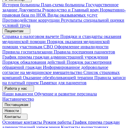
История больницы
План-схема больницы
Государственное
задание
Документы
Руководство и Главный врач
Нормативно-
правовая база по НОК
Виды оказываемых услуг
Противодействие коррупции
Результаты специальной оценки
условий труда
Пациентам
Справка о налоговом вычете
Порядки и стандарты оказания
медицинской помощи
Порядок оказания медицинской
помощи участникам СВО
Оформление инвалидности
Привила госпитализации
Правила посещения пациентов
График приема граждан администрацией учреждения
Порядок обжалования действий
Порядок рассмотрения
обращений граждан
Информированное добровольное
согласие на медицинское вмешательство
Список страховых
компаний
Оказание обезболивающей терапии
Правила записи
на платный прием
Памятки для пациентов
Работа у нас
Наши вакансии
Обучение и развитие персонала
Наставничество
Поставщикам
Новости
Контакты
Основные контакты
Режим работы
График приема граждан
администрацией учреждения
Контакты вышестоящих