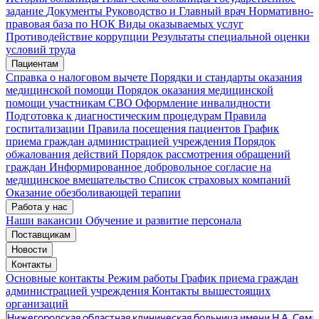
задание
Документы
Руководство и Главный врач
Нормативно-
правовая база по НОК
Виды оказываемых услуг
Противодействие коррупции
Результаты специальной оценки
условий труда
Пациентам
Справка о налоговом вычете
Порядки и стандарты оказания
медицинской помощи
Порядок оказания медицинской
помощи участникам СВО
Оформление инвалидности
Подготовка к диагностическим процедурам
Правила
госпитализации
Правила посещения пациентов
График
приема граждан администрацией учреждения
Порядок
обжалования действий
Порядок рассмотрения обращений
граждан
Информированное добровольное согласие на
медицинское вмешательство
Список страховых компаний
Оказание обезболивающей терапии
Работа у нас
Наши вакансии
Обучение и развитие персонала
Поставщикам
Новости
Контакты
Основные контакты
Режим работы
График приема граждан
администрацией учреждения
Контакты вышестоящих
организаций
«Нижегородская областная клиническая больница имени Н.А. Семашко»