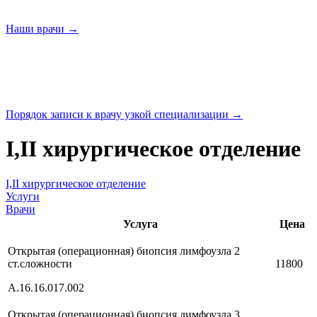
Наши
врачи →
Порядок записи к врачу узкой
специализации →
I,II хирургическое отделение
I,II хирургическое отделение
Услуги
Врачи
Услуга
Цена
Открытая (операционная) биопсия лимфоузла 2
ст.сложности
11800
А.16.16.017.002
Открытая (операционная) биопсия лимфоузла 3