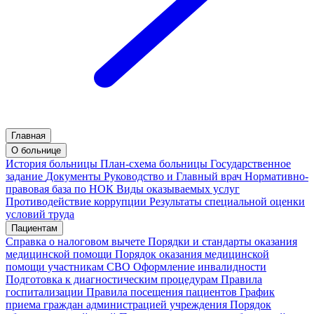
Главная
О больнице
История больницы
План-схема больницы
Государственное
задание
Документы
Руководство и Главный врач
Нормативно-
правовая база по НОК
Виды оказываемых услуг
Противодействие коррупции
Результаты специальной оценки
условий труда
Пациентам
Справка о налоговом вычете
Порядки и стандарты оказания
медицинской помощи
Порядок оказания медицинской
помощи участникам СВО
Оформление инвалидности
Подготовка к диагностическим процедурам
Правила
госпитализации
Правила посещения пациентов
График
приема граждан администрацией учреждения
Порядок