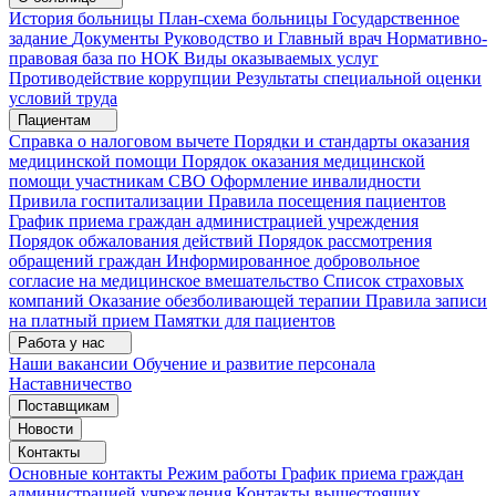
История больницы
План-схема больницы
Государственное
задание
Документы
Руководство и Главный врач
Нормативно-
правовая база по НОК
Виды оказываемых услуг
Противодействие коррупции
Результаты специальной оценки
условий труда
Пациентам
Справка о налоговом вычете
Порядки и стандарты оказания
медицинской помощи
Порядок оказания медицинской
помощи участникам СВО
Оформление инвалидности
Привила госпитализации
Правила посещения пациентов
График приема граждан администрацией учреждения
Порядок обжалования действий
Порядок рассмотрения
обращений граждан
Информированное добровольное
согласие на медицинское вмешательство
Список страховых
компаний
Оказание обезболивающей терапии
Правила записи
на платный прием
Памятки для пациентов
Работа у нас
Наши вакансии
Обучение и развитие персонала
Наставничество
Поставщикам
Новости
Контакты
Основные контакты
Режим работы
График приема граждан
администрацией учреждения
Контакты вышестоящих