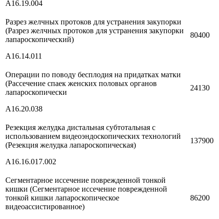
A16.19.004
Разрез желчных протоков для устранения закупорки
(Разрез желчных протоков для устранения закупорки
80400
лапароскопический)
A16.14.011
Операции по поводу бесплодия на придатках матки
(Рассечение спаек женских половых органов
24130
лапароскопически
A16.20.038
Резекция желудка дистальная субтотальная с
использованием видеоэндоскопических технологий
137900
(Резекция желудка лапароскопическая)
A16.16.017.002
Сегментарное иссечение поврежденной тонкой
кишки (Сегментарное иссечение поврежденной
тонкой кишки лапароскопическое
86200
видеоассистированное)