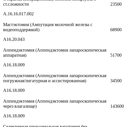
ст.сложности
23500
А.16.16.017.002
Мастэктомия (Ампутация молочной железы с
видеоподдержкой)
68900
A16.20.043
Аппендэктомия (Аппендэктомия лапароскопическая
аппаратная)
51700
A16.18.009
Аппендэктомия (Аппендэктомия лапароскопическая
погружная/лигатурная и ассистированная)
34500
A16.18.009
Аппендэктомия (Аппендэктомия лапароскопическая
через влагалище)
143600
A16.18.009
Селективная проксимальная ваготомия без