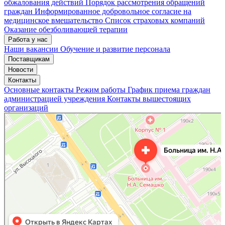
обжалования действий
Порядок рассмотрения обращений
граждан
Информированное добровольное согласие на
медицинское вмешательство
Список страховых компаний
Оказание обезболивающей терапии
Работа у нас
Наши вакансии
Обучение и развитие персонала
Поставщикам
Новости
Контакты
Основные контакты
Режим работы
График приема граждан
администрацией учреждения
Контакты вышестоящих
организаций
«Нижегородская областная клиническая больница имени Н.А. Семашко»
Отделение больницы, госпиталя в Нижнем Новгороде
Больница для взрослых в Нижнем Новгороде