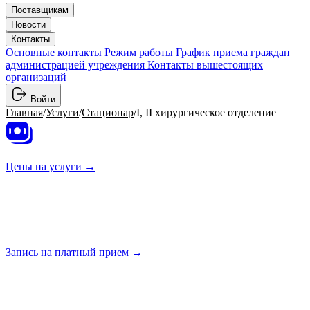
Поставщикам
Новости
Контакты
Основные контакты
Режим работы
График приема граждан
администрацией учреждения
Контакты вышестоящих
организаций
Войти
Главная
/
Услуги
/
Стационар
/
I, II хирургическое отделение
Цены на
услуги →
Запись на платный
прием →