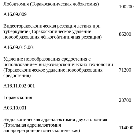
Лобэктомия (Торакоскопическая лобэктомия)
100200
A16.09.009
Видеоторакоскопическая резекция легких при
туберкулезе (Торакоскопическое удаление
86200
новообразования лёгкого(атипичная резекция)
A16.09.015.001
Удаление новообразования средостения с
использованием видеоэндоскопических технологий
(Торакоскопическое удаление новообразования
71200
средостения)
A16.11.002.001
Торакоскопия
28700
A03.10.001
Эндоскопическая адреналэктомия двухсторонняя
(Тотальная адреналэктомия
114000
лапаро\ретроперитонеоскопическая)