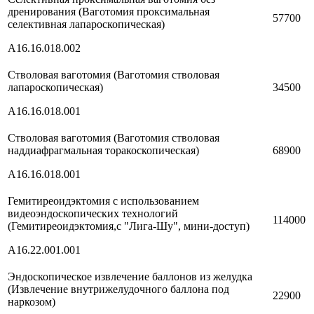
дренирования (Ваготомия проксимальная
57700
селективная лапароскопическая)
A16.16.018.002
Стволовая ваготомия (Ваготомия стволовая
лапароскопическая)
34500
A16.16.018.001
Стволовая ваготомия (Ваготомия стволовая
наддиафрагмальная торакоскопическая)
68900
A16.16.018.001
Гемитиреоидэктомия с использованием
видеоэндоскопических технологий
114000
(Гемитиреоидэктомия,с "Лига-Шу", мини-доступ)
A16.22.001.001
Эндоскопическое извлечение баллонов из желудка
(Извлечение внутрижелудочного баллона под
22900
наркозом)