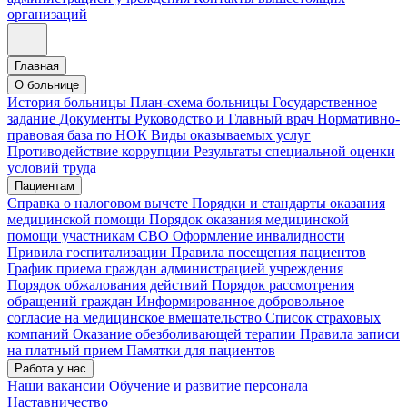
организаций
Главная
О больнице
История больницы
План-схема больницы
Государственное
задание
Документы
Руководство и Главный врач
Нормативно-
правовая база по НОК
Виды оказываемых услуг
Противодействие коррупции
Результаты специальной оценки
условий труда
Пациентам
Справка о налоговом вычете
Порядки и стандарты оказания
медицинской помощи
Порядок оказания медицинской
помощи участникам СВО
Оформление инвалидности
Привила госпитализации
Правила посещения пациентов
График приема граждан администрацией учреждения
Порядок обжалования действий
Порядок рассмотрения
обращений граждан
Информированное добровольное
согласие на медицинское вмешательство
Список страховых
компаний
Оказание обезболивающей терапии
Правила записи
на платный прием
Памятки для пациентов
Работа у нас
Наши вакансии
Обучение и развитие персонала
Наставничество