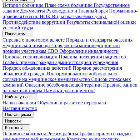
История больницы
План-схема больницы
Государственное
задание
Документы
Руководство и Главный врач
Нормативно-
правовая база по НОК
Виды оказываемых услуг
Противодействие коррупции
Результаты специальной оценки
условий труда
Пациентам
Справка о налоговом вычете
Порядки и стандарты оказания
медицинской помощи
Порядок оказания медицинской
помощи участникам СВО
Оформление инвалидности
Привила госпитализации
Правила посещения пациентов
График приема граждан администрацией учреждения
Порядок обжалования действий
Порядок рассмотрения
обращений граждан
Информированное добровольное
согласие на медицинское вмешательство
Список страховых
компаний
Оказание обезболивающей терапии
Правила записи
на платный прием
Памятки для пациентов
Работа у нас
Наши вакансии
Обучение и развитие персонала
Наставничество
Поставщикам
Новости
Контакты
Основные контакты
Режим работы
График приема граждан
администрацией учреждения
Контакты вышестоящих