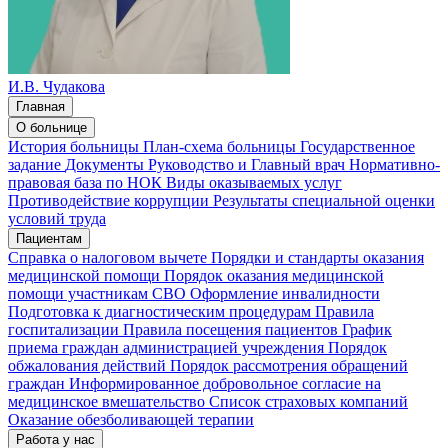
И.В. Чудакова
Главная
О больнице
История больницы
План-схема больницы
Государственное
задание
Документы
Руководство и Главный врач
Нормативно-
правовая база по НОК
Виды оказываемых услуг
Противодействие коррупции
Результаты специальной оценки
условий труда
Пациентам
Справка о налоговом вычете
Порядки и стандарты оказания
медицинской помощи
Порядок оказания медицинской
помощи участникам СВО
Оформление инвалидности
Подготовка к диагностическим процедурам
Правила
госпитализации
Правила посещения пациентов
График
приема граждан администрацией учреждения
Порядок
обжалования действий
Порядок рассмотрения обращений
граждан
Информированное добровольное согласие на
медицинское вмешательство
Список страховых компаний
Оказание обезболивающей терапии
Работа у нас