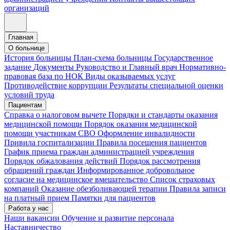
организаций
Главная
О больнице
История больницы
План-схема больницы
Государственное
задание
Документы
Руководство и Главный врач
Нормативно-
правовая база по НОК
Виды оказываемых услуг
Противодействие коррупции
Результаты специальной оценки
условий труда
Пациентам
Справка о налоговом вычете
Порядки и стандарты оказания
медицинской помощи
Порядок оказания медицинской
помощи участникам СВО
Оформление инвалидности
Привила госпитализации
Правила посещения пациентов
График приема граждан администрацией учреждения
Порядок обжалования действий
Порядок рассмотрения
обращений граждан
Информированное добровольное
согласие на медицинское вмешательство
Список страховых
компаний
Оказание обезболивающей терапии
Правила записи
на платный прием
Памятки для пациентов
Работа у нас
Наши вакансии
Обучение и развитие персонала
Наставничество