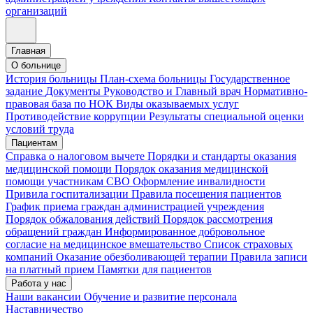
организаций
Главная
О больнице
История больницы
План-схема больницы
Государственное
задание
Документы
Руководство и Главный врач
Нормативно-
правовая база по НОК
Виды оказываемых услуг
Противодействие коррупции
Результаты специальной оценки
условий труда
Пациентам
Справка о налоговом вычете
Порядки и стандарты оказания
медицинской помощи
Порядок оказания медицинской
помощи участникам СВО
Оформление инвалидности
Привила госпитализации
Правила посещения пациентов
График приема граждан администрацией учреждения
Порядок обжалования действий
Порядок рассмотрения
обращений граждан
Информированное добровольное
согласие на медицинское вмешательство
Список страховых
компаний
Оказание обезболивающей терапии
Правила записи
на платный прием
Памятки для пациентов
Работа у нас
Наши вакансии
Обучение и развитие персонала
Наставничество