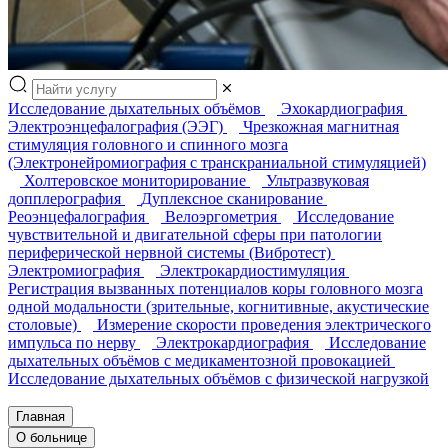
Исследование дыхательных объёмов
Эхокардиография
Электроэнцефалография (ЭЭГ)
Чрезкожная магнитная
стимуляция головного и спинного мозга
(Электронейромиография с транскраниальной стимуляцией)
Холтеровское мониторирование
Ультразвуковая
допплерография
Дуплексное сканирование
Реоэнцефалография
Велоэргометрия
Исследование
чувствительной и двигательной сферы при патологии
периферической нервной системы (Вибротест)
Электромиография
Электрокардиостимуляция
Регистрация вызванных потенциалов коры головного мозга
одной модальности (зрительные, когнитивные, акустические
столовые)
Измерение скорости проведения электрического
импульса по нерву
Электрокардиография
Исследование
дыхательных объёмов с медикаментозной провокацией
Исследование дыхательных объёмов с физической нагрузкой
Главная
О больнице