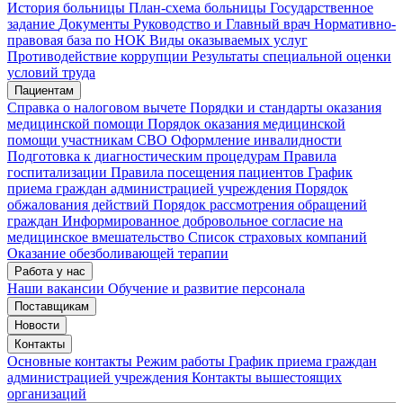
История больницы
План-схема больницы
Государственное
задание
Документы
Руководство и Главный врач
Нормативно-
правовая база по НОК
Виды оказываемых услуг
Противодействие коррупции
Результаты специальной оценки
условий труда
Пациентам
Справка о налоговом вычете
Порядки и стандарты оказания
медицинской помощи
Порядок оказания медицинской
помощи участникам СВО
Оформление инвалидности
Подготовка к диагностическим процедурам
Правила
госпитализации
Правила посещения пациентов
График
приема граждан администрацией учреждения
Порядок
обжалования действий
Порядок рассмотрения обращений
граждан
Информированное добровольное согласие на
медицинское вмешательство
Список страховых компаний
Оказание обезболивающей терапии
Работа у нас
Наши вакансии
Обучение и развитие персонала
Поставщикам
Новости
Контакты
Основные контакты
Режим работы
График приема граждан
администрацией учреждения
Контакты вышестоящих
организаций