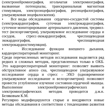
(электронейромиография, игольчатая электромиография,
вызванные потенциалы, транскраниальная магнитная
стимуляция, электроэнцефалография, реоэнцефалография,
ультразвуковая энцефалоскопия).
• Все виды обследования сердечно-сосудистой системы
(электрокардиография, суточная электрокардиография,
суточное мониторирование артериального давления, тредмил-
тест (велоэргометрия), ультразвуковое исследование сердца и
сосудов, стресс-эхокардиография, чреспищеводная
эхокардиография, чреспищеводная
электрокардиостимуляция).
• Исследование функции внешнего дыхания,
кардиореспираторный мониторинг.
Среди перечисленных методов исследования выделяется ряд
редких и сложных методик, представленных только в ОКБ.
Это кардиореспираторный мониторинг: позволяет выявить
обструктивное апноэ сна, чреспищеводное ультразвуковое
исследование сердца и стресс – ЭХО (одновременное
ультразвуковое исследование и велоэргометрия): позволяют
провести углубленное изучение состояния сердечной мышцы.
Выполнение электронейромиографических и
электромиографических методик проводится д.м.н.
Беляковым К.М.
Регулярно модифицируются старые и внедряются новые
методы обследования в соответствии с тенденциями развития