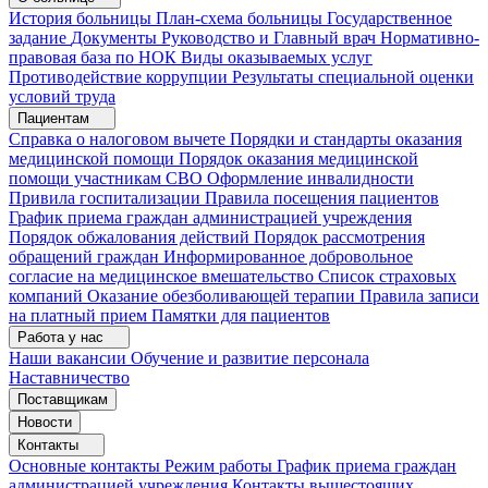
История больницы
План-схема больницы
Государственное
задание
Документы
Руководство и Главный врач
Нормативно-
правовая база по НОК
Виды оказываемых услуг
Противодействие коррупции
Результаты специальной оценки
условий труда
Пациентам
Справка о налоговом вычете
Порядки и стандарты оказания
медицинской помощи
Порядок оказания медицинской
помощи участникам СВО
Оформление инвалидности
Привила госпитализации
Правила посещения пациентов
График приема граждан администрацией учреждения
Порядок обжалования действий
Порядок рассмотрения
обращений граждан
Информированное добровольное
согласие на медицинское вмешательство
Список страховых
компаний
Оказание обезболивающей терапии
Правила записи
на платный прием
Памятки для пациентов
Работа у нас
Наши вакансии
Обучение и развитие персонала
Наставничество
Поставщикам
Новости
Контакты
Основные контакты
Режим работы
График приема граждан
администрацией учреждения
Контакты вышестоящих