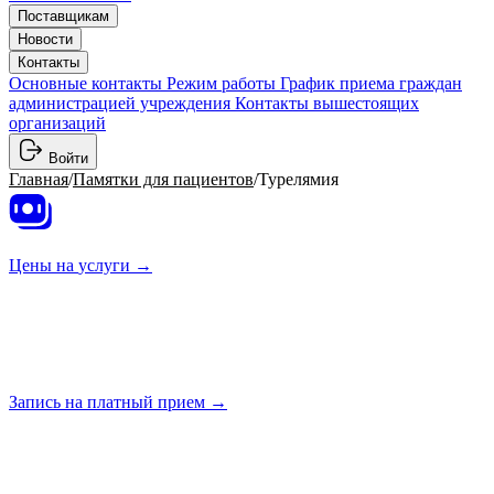
Поставщикам
Новости
Контакты
Основные контакты
Режим работы
График приема граждан
администрацией учреждения
Контакты вышестоящих
организаций
Войти
Главная
/
Памятки для пациентов
/
Турелямия
Цены на
услуги →
Запись на платный
прием →