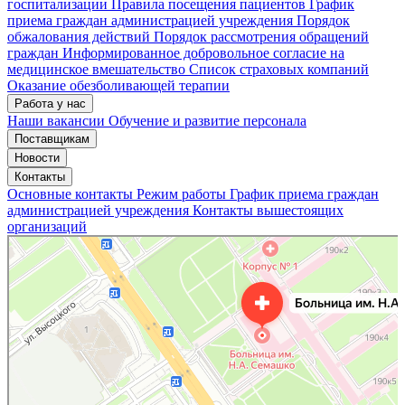
госпитализации
Правила посещения пациентов
График
приема граждан администрацией учреждения
Порядок
обжалования действий
Порядок рассмотрения обращений
граждан
Информированное добровольное согласие на
медицинское вмешательство
Список страховых компаний
Оказание обезболивающей терапии
Работа у нас
Наши вакансии
Обучение и развитие персонала
Поставщикам
Новости
Контакты
Основные контакты
Режим работы
График приема граждан
администрацией учреждения
Контакты вышестоящих
организаций
«Нижегородская областная клиническая больница имени Н.А. Семашко»
Отделение больницы, госпиталя в Нижнем Новгороде
Больница для взрослых в Нижнем Новгороде