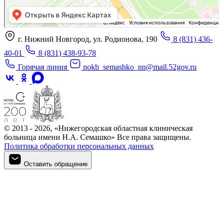
г. Нижний Новгород, ул. Родионова, 190
8 (831) 436-
40-01
8 (831) 438-93-78
Горячая линия
nokb_semashko_nn@mail.52gov.ru
© 2013 - 2026, «Нижегородская областная клиническая
больница имени Н.А. Семашко» Все права защищены.
Политика обработки персональных данных
Оставить обращение
Оставить обращение
Войти в личный кабинет
Регистрация
Войти в личный кабинет
Войти в личный кабинет
Войти в личный кабинет
Подтверждение телефона
Личный кабинет
Мои записи
Введите номер телефона, который вы указали при регистрации
Введите код из СМС, отправленный на указанный номер
Придумайте новый пароль для входа в личный кабинет
Для записи на приём необходимо подтвердить номер телефона.