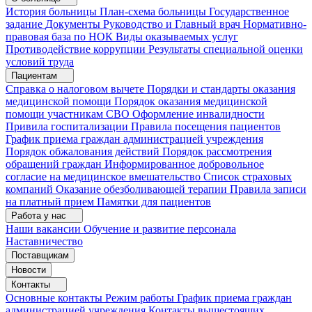
История больницы
План-схема больницы
Государственное
задание
Документы
Руководство и Главный врач
Нормативно-
правовая база по НОК
Виды оказываемых услуг
Противодействие коррупции
Результаты специальной оценки
условий труда
Пациентам
Справка о налоговом вычете
Порядки и стандарты оказания
медицинской помощи
Порядок оказания медицинской
помощи участникам СВО
Оформление инвалидности
Привила госпитализации
Правила посещения пациентов
График приема граждан администрацией учреждения
Порядок обжалования действий
Порядок рассмотрения
обращений граждан
Информированное добровольное
согласие на медицинское вмешательство
Список страховых
компаний
Оказание обезболивающей терапии
Правила записи
на платный прием
Памятки для пациентов
Работа у нас
Наши вакансии
Обучение и развитие персонала
Наставничество
Поставщикам
Новости
Контакты
Основные контакты
Режим работы
График приема граждан
администрацией учреждения
Контакты вышестоящих