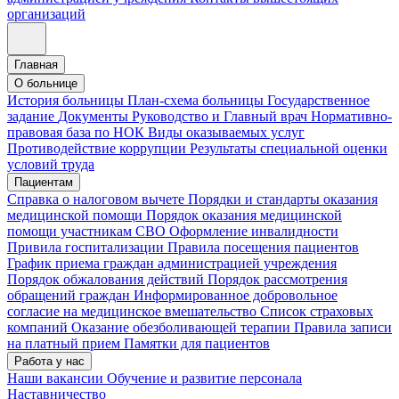
организаций
Главная
О больнице
История больницы
План-схема больницы
Государственное
задание
Документы
Руководство и Главный врач
Нормативно-
правовая база по НОК
Виды оказываемых услуг
Противодействие коррупции
Результаты специальной оценки
условий труда
Пациентам
Справка о налоговом вычете
Порядки и стандарты оказания
медицинской помощи
Порядок оказания медицинской
помощи участникам СВО
Оформление инвалидности
Привила госпитализации
Правила посещения пациентов
График приема граждан администрацией учреждения
Порядок обжалования действий
Порядок рассмотрения
обращений граждан
Информированное добровольное
согласие на медицинское вмешательство
Список страховых
компаний
Оказание обезболивающей терапии
Правила записи
на платный прием
Памятки для пациентов
Работа у нас
Наши вакансии
Обучение и развитие персонала
Наставничество