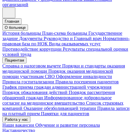
организаций
Главная
О больнице
История больницы
План-схема больницы
Государственное
задание
Документы
Руководство и Главный врач
Нормативно-
правовая база по НОК
Виды оказываемых услуг
Противодействие коррупции
Результаты специальной оценки
условий труда
Пациентам
Справка о налоговом вычете
Порядки и стандарты оказания
медицинской помощи
Порядок оказания медицинской
помощи участникам СВО
Оформление инвалидности
Привила госпитализации
Правила посещения пациентов
График приема граждан администрацией учреждения
Порядок обжалования действий
Порядок рассмотрения
обращений граждан
Информированное добровольное
согласие на медицинское вмешательство
Список страховых
компаний
Оказание обезболивающей терапии
Правила записи
на платный прием
Памятки для пациентов
Работа у нас
Наши вакансии
Обучение и развитие персонала
Наставничество