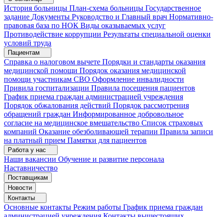
История больницы
План-схема больницы
Государственное
задание
Документы
Руководство и Главный врач
Нормативно-
правовая база по НОК
Виды оказываемых услуг
Противодействие коррупции
Результаты специальной оценки
условий труда
Пациентам
Справка о налоговом вычете
Порядки и стандарты оказания
медицинской помощи
Порядок оказания медицинской
помощи участникам СВО
Оформление инвалидности
Привила госпитализации
Правила посещения пациентов
График приема граждан администрацией учреждения
Порядок обжалования действий
Порядок рассмотрения
обращений граждан
Информированное добровольное
согласие на медицинское вмешательство
Список страховых
компаний
Оказание обезболивающей терапии
Правила записи
на платный прием
Памятки для пациентов
Работа у нас
Наши вакансии
Обучение и развитие персонала
Наставничество
Поставщикам
Новости
Контакты
Основные контакты
Режим работы
График приема граждан
администрацией учреждения
Контакты вышестоящих