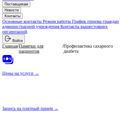
Поставщикам
Новости
Контакты
Основные контакты
Режим работы
График приема граждан
администрацией учреждения
Контакты вышестоящих
организаций
Войти
Главная
/
Памятки для
/
Профилактика сахарного
пациентов
диабета
Цены на
услуги →
Запись на платный
прием →