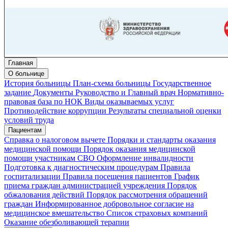
Главная
О больнице
История больницы
План-схема больницы
Государственное
задание
Документы
Руководство и Главный врач
Нормативно-
правовая база по НОК
Виды оказываемых услуг
Противодействие коррупции
Результаты специальной оценки
условий труда
Пациентам
Справка о налоговом вычете
Порядки и стандарты оказания
медицинской помощи
Порядок оказания медицинской
помощи участникам СВО
Оформление инвалидности
Подготовка к диагностическим процедурам
Правила
госпитализации
Правила посещения пациентов
График
приема граждан администрацией учреждения
Порядок
обжалования действий
Порядок рассмотрения обращений
граждан
Информированное добровольное согласие на
медицинское вмешательство
Список страховых компаний
Оказание обезболивающей терапии