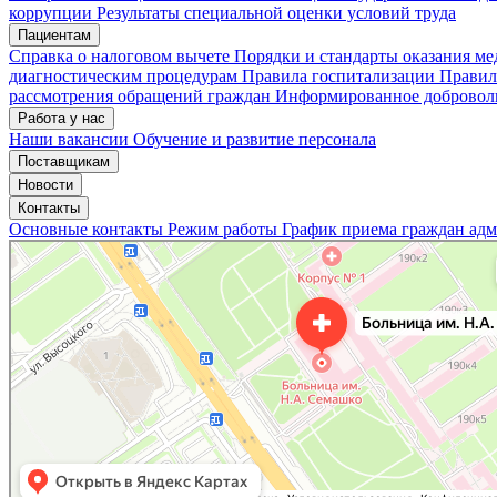
коррупции
Результаты специальной оценки условий труда
Пациентам
Справка о налоговом вычете
Порядки и стандарты оказания м
диагностическим процедурам
Правила госпитализации
Правил
рассмотрения обращений граждан
Информированное доброволь
Работа у нас
Наши вакансии
Обучение и развитие персонала
Поставщикам
Новости
Контакты
Основные контакты
Режим работы
График приема граждан ад
«Нижегородская областная клиническая больница имени Н.А. Семашко»
Отделение больницы, госпиталя в Нижнем Новгороде
Больница для взрослых в Нижнем Новгороде