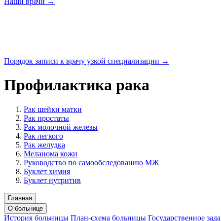
Наши
врачи →
Порядок записи к врачу узкой
специализации →
Профилактика рака
Рак шейки матки
Рак простаты
Рак молочной железы
Рак легкого
Рак желудка
Меланома кожи
Руководство по самообследованию МЖ
Буклет химия
Буклет нутритив
Главная
О больнице
История больницы
План-схема больницы
Государственное зад