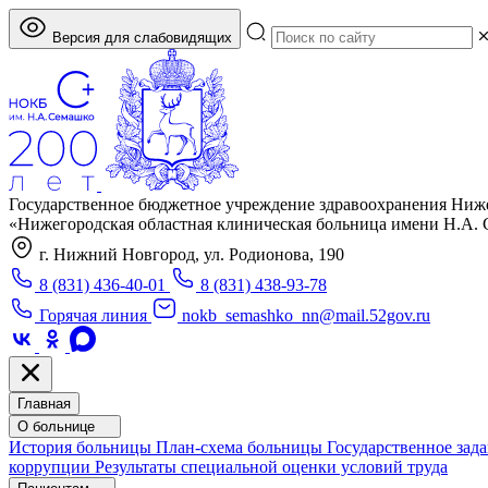
Версия для слабовидящих
Государственное бюджетное учреждение здравоохранения Ниж
«Нижегородская областная клиническая больница имени Н.А.
г. Нижний Новгород, ул. Родионова, 190
8 (831) 436-40-01
8 (831) 438-93-78
Горячая линия
nokb_semashko_nn@mail.52gov.ru
Главная
О больнице
История больницы
План-схема больницы
Государственное зад
коррупции
Результаты специальной оценки условий труда