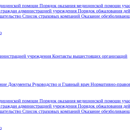
медицинской помощи
Порядок оказания медицинской помощи уч
 граждан администрацией учреждения
Порядок обжалования де
шательство
Список страховых компаний
Оказание обезболиваю
о
министрацией учреждения
Контакты вышестоящих организаций
ание
Документы
Руководство и Главный врач
Нормативно-правов
едицинской помощи
Порядок оказания медицинской помощи уч
 граждан администрацией учреждения
Порядок обжалования де
шательство
Список страховых компаний
Оказание обезболивающ
о