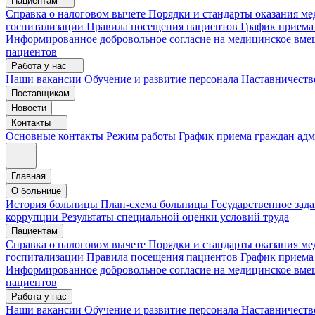
Пациентам
Справка о налоговом вычете
Порядки и стандарты оказания 
госпитализации
Правила посещения пациентов
График приема
Информированное добровольное согласие на медицинское вме
пациентов
Работа у нас
Наши вакансии
Обучение и развитие персонала
Наставничеств
Поставщикам
Новости
Контакты
Основные контакты
Режим работы
График приема граждан ад
Главная
О больнице
История больницы
План-схема больницы
Государственное зад
коррупции
Результаты специальной оценки условий труда
Пациентам
Справка о налоговом вычете
Порядки и стандарты оказания м
госпитализации
Правила посещения пациентов
График приема
Информированное добровольное согласие на медицинское вме
пациентов
Работа у нас
Наши вакансии
Обучение и развитие персонала
Наставничеств