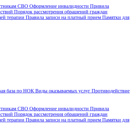
астникам СВО
Оформление инвалидности
Привила
йствий
Порядок рассмотрения обращений граждан
щей терапии
Правила записи на платный прием
Памятки для
ая база по НОК
Виды оказываемых услуг
Противодействие
астникам СВО
Оформление инвалидности
Привила
йствий
Порядок рассмотрения обращений граждан
ей терапии
Правила записи на платный прием
Памятки для