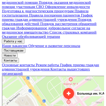
медицинской помощи
Порядок оказания медицинской
помощи участникам СВО
Оформление инвалидности
Подготовка к диагностическим процедурам
Правила
госпитализации
Правила посещения пациентов
График
приема граждан администрацией учреждения
Порядок
обжалования действий
Порядок рассмотрения обращений
граждан
Информированное добровольное согласие на
медицинское вмешательство
Список страховых компаний
Оказание обезболивающей терапии
Работа у нас
Наши вакансии
Обучение и развитие персонала
Поставщикам
Новости
Контакты
Основные контакты
Режим работы
График приема граждан
администрацией учреждения
Контакты вышестоящих
организаций
«Нижегородская областная клиническая больница имени Н.А. Семашко»
Отделение больницы, госпиталя в Нижнем Новгороде
Больница для взрослых в Нижнем Новгороде