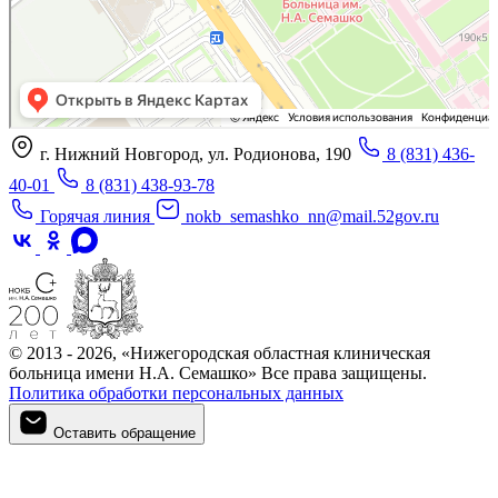
г. Нижний Новгород, ул. Родионова, 190
8 (831) 436-
40-01
8 (831) 438-93-78
Горячая линия
nokb_semashko_nn@mail.52gov.ru
© 2013 - 2026, «Нижегородская областная клиническая
больница имени Н.А. Семашко» Все права защищены.
Политика обработки персональных данных
Оставить обращение
Оставить обращение
Войти в личный кабинет
Регистрация
Войти в личный кабинет
Войти в личный кабинет
Войти в личный кабинет
Подтверждение телефона
Личный кабинет
Мои записи