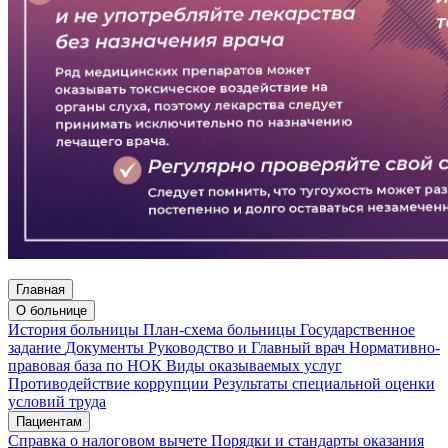
Главная
О больнице
История больницы
План-схема больницы
Государственное
задание
Документы
Руководство и Главный врач
Нормативно-
правовая база по НОК
Виды оказываемых услуг
Противодействие коррупции
Результаты специальной оценки
условий труда
Пациентам
Справка о налоговом вычете
Порядки и стандарты оказания