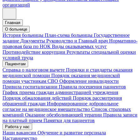
организаций
Главная
О больнице
История больницы
План-схема больницы
Государственное
задание
Документы
Руководство и Главный врач
Нормативно-
правовая база по НОК
Виды оказываемых услуг
Противодействие коррупции
Результаты специальной оценки
условий труда
Пациентам
Справка о налоговом вычете
Порядки и стандарты оказания
медицинской помощи
Порядок оказания медицинской
помощи участникам СВО
Оформление инвалидности
Привила госпитализации
Правила посещения пациентов
График приема граждан администрацией учреждения
Порядок обжалования действий
Порядок рассмотрения
обращений граждан
Информированное добровольное
согласие на медицинское вмешательство
Список страховых
компаний
Оказание обезболивающей терапии
Правила записи
на платный прием
Памятки для пациентов
Работа у нас
Наши вакансии
Обучение и развитие персонала
Наставничество