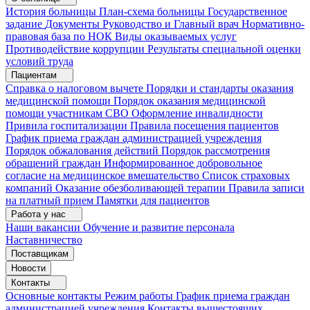
История больницы
План-схема больницы
Государственное
задание
Документы
Руководство и Главный врач
Нормативно-
правовая база по НОК
Виды оказываемых услуг
Противодействие коррупции
Результаты специальной оценки
условий труда
Пациентам
Справка о налоговом вычете
Порядки и стандарты оказания
медицинской помощи
Порядок оказания медицинской
помощи участникам СВО
Оформление инвалидности
Привила госпитализации
Правила посещения пациентов
График приема граждан администрацией учреждения
Порядок обжалования действий
Порядок рассмотрения
обращений граждан
Информированное добровольное
согласие на медицинское вмешательство
Список страховых
компаний
Оказание обезболивающей терапии
Правила записи
на платный прием
Памятки для пациентов
Работа у нас
Наши вакансии
Обучение и развитие персонала
Наставничество
Поставщикам
Новости
Контакты
Основные контакты
Режим работы
График приема граждан
администрацией учреждения
Контакты вышестоящих