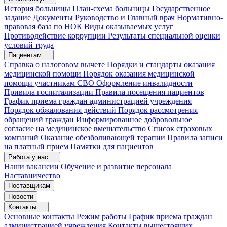
История больницы
План-схема больницы
Государственное
задание
Документы
Руководство и Главный врач
Нормативно-
правовая база по НОК
Виды оказываемых услуг
Противодействие коррупции
Результаты специальной оценки
условий труда
Пациентам
Справка о налоговом вычете
Порядки и стандарты оказания
медицинской помощи
Порядок оказания медицинской
помощи участникам СВО
Оформление инвалидности
Привила госпитализации
Правила посещения пациентов
График приема граждан администрацией учреждения
Порядок обжалования действий
Порядок рассмотрения
обращений граждан
Информированное добровольное
согласие на медицинское вмешательство
Список страховых
компаний
Оказание обезболивающей терапии
Правила записи
на платный прием
Памятки для пациентов
Работа у нас
Наши вакансии
Обучение и развитие персонала
Наставничество
Поставщикам
Новости
Контакты
Основные контакты
Режим работы
График приема граждан
администрацией учреждения
Контакты вышестоящих