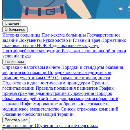
Главная
О больнице
История больницы
План-схема больницы
Государственное
задание
Документы
Руководство и Главный врач
Нормативно-
правовая база по НОК
Виды оказываемых услуг
Противодействие коррупции
Результаты специальной оценки
условий труда
Пациентам
Справка о налоговом вычете
Порядки и стандарты оказания
медицинской помощи
Порядок оказания медицинской
помощи участникам СВО
Оформление инвалидности
Подготовка к диагностическим процедурам
Правила
госпитализации
Правила посещения пациентов
График
приема граждан администрацией учреждения
Порядок
обжалования действий
Порядок рассмотрения обращений
граждан
Информированное добровольное согласие на
медицинское вмешательство
Список страховых компаний
Оказание обезболивающей терапии
Работа у нас
Наши вакансии
Обучение и развитие персонала