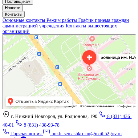
Поставщикам
Новости
Контакты
Основные контакты
Режим работы
График приема граждан
администрацией учреждения
Контакты вышестоящих
организаций
«Нижегородская областная клиническая больница имени Н.А. Семашко»
Отделение больницы, госпиталя в Нижнем Новгороде
Больница для взрослых в Нижнем Новгороде
г. Нижний Новгород, ул. Родионова, 190
8 (831) 436-
40-01
8 (831) 438-93-78
Горячая линия
nokb_semashko_nn@mail.52gov.ru