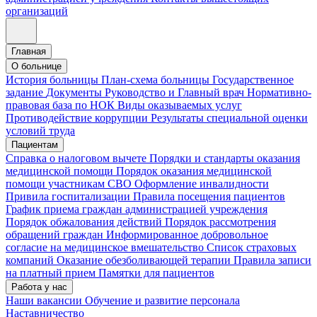
организаций
Главная
О больнице
История больницы
План-схема больницы
Государственное
задание
Документы
Руководство и Главный врач
Нормативно-
правовая база по НОК
Виды оказываемых услуг
Противодействие коррупции
Результаты специальной оценки
условий труда
Пациентам
Справка о налоговом вычете
Порядки и стандарты оказания
медицинской помощи
Порядок оказания медицинской
помощи участникам СВО
Оформление инвалидности
Привила госпитализации
Правила посещения пациентов
График приема граждан администрацией учреждения
Порядок обжалования действий
Порядок рассмотрения
обращений граждан
Информированное добровольное
согласие на медицинское вмешательство
Список страховых
компаний
Оказание обезболивающей терапии
Правила записи
на платный прием
Памятки для пациентов
Работа у нас
Наши вакансии
Обучение и развитие персонала
Наставничество