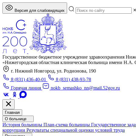
Версия для слабовидящих
Государственное бюджетное учреждение здравоохранения Ниж
«Нижегородская областная клиническая больница имени Н.А.
г. Нижний Новгород, ул. Родионова, 190
8 (831) 436-40-01
8 (831) 438-93-78
Горячая линия
nokb_semashko_nn@mail.52gov.ru
Главная
О больнице
История больницы
План-схема больницы
Государственное зад
коррупции
Результаты специальной оценки условий труда