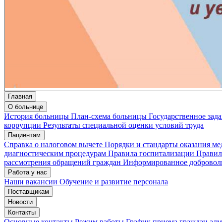
Главная
О больнице
История больницы
План-схема больницы
Государственное зад
коррупции
Результаты специальной оценки условий труда
Пациентам
Справка о налоговом вычете
Порядки и стандарты оказания м
диагностическим процедурам
Правила госпитализации
Правил
рассмотрения обращений граждан
Информированное доброволь
Работа у нас
Наши вакансии
Обучение и развитие персонала
Поставщикам
Новости
Контакты
Основные контакты
Режим работы
График приема граждан ад