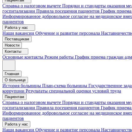
Пациентам
Справка о налоговом вычете
Порядки и стандарты оказания 
госпитализации
Правила посещения пациентов
График приема
Информированное добровольное согласие на медицинское вме
пациентов
Работа у нас
Наши вакансии
Обучение и развитие персонала
Наставничеств
Поставщикам
Новости
Контакты
Основные контакты
Режим работы
График приема граждан ад
Главная
О больнице
История больницы
План-схема больницы
Государственное зад
коррупции
Результаты специальной оценки условий труда
Пациентам
Справка о налоговом вычете
Порядки и стандарты оказания м
госпитализации
Правила посещения пациентов
График приема
Информированное добровольное согласие на медицинское вме
пациентов
Работа у нас
Наши вакансии
Обучение и развитие персонала
Наставничеств