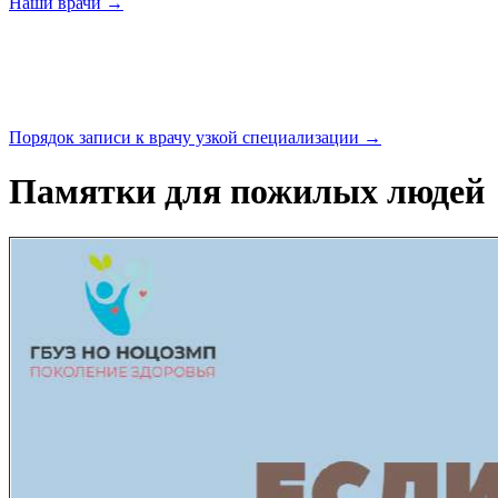
Наши
врачи →
Порядок записи к врачу узкой
специализации →
Памятки для пожилых людей