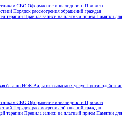
астникам СВО
Оформление инвалидности
Привила
йствий
Порядок рассмотрения обращений граждан
щей терапии
Правила записи на платный прием
Памятки для
ая база по НОК
Виды оказываемых услуг
Противодействие
астникам СВО
Оформление инвалидности
Привила
йствий
Порядок рассмотрения обращений граждан
ей терапии
Правила записи на платный прием
Памятки для