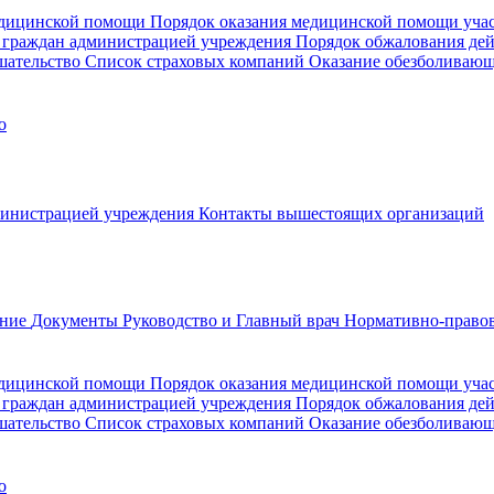
медицинской помощи
Порядок оказания медицинской помощи уч
 граждан администрацией учреждения
Порядок обжалования де
шательство
Список страховых компаний
Оказание обезболиваю
о
министрацией учреждения
Контакты вышестоящих организаций
ание
Документы
Руководство и Главный врач
Нормативно-правов
едицинской помощи
Порядок оказания медицинской помощи уч
 граждан администрацией учреждения
Порядок обжалования де
шательство
Список страховых компаний
Оказание обезболивающ
о