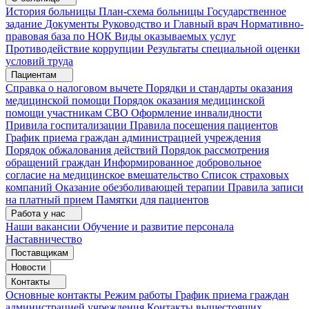
История больницы
План-схема больницы
Государственное
задание
Документы
Руководство и Главный врач
Нормативно-
правовая база по НОК
Виды оказываемых услуг
Противодействие коррупции
Результаты специальной оценки
условий труда
Пациентам
Справка о налоговом вычете
Порядки и стандарты оказания
медицинской помощи
Порядок оказания медицинской
помощи участникам СВО
Оформление инвалидности
Привила госпитализации
Правила посещения пациентов
График приема граждан администрацией учреждения
Порядок обжалования действий
Порядок рассмотрения
обращений граждан
Информированное добровольное
согласие на медицинское вмешательство
Список страховых
компаний
Оказание обезболивающей терапии
Правила записи
на платный прием
Памятки для пациентов
Работа у нас
Наши вакансии
Обучение и развитие персонала
Наставничество
Поставщикам
Новости
Контакты
Основные контакты
Режим работы
График приема граждан
администрацией учреждения
Контакты вышестоящих