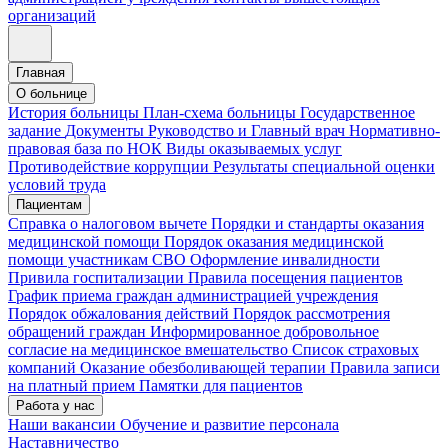
организаций
Главная
О больнице
История больницы
План-схема больницы
Государственное
задание
Документы
Руководство и Главный врач
Нормативно-
правовая база по НОК
Виды оказываемых услуг
Противодействие коррупции
Результаты специальной оценки
условий труда
Пациентам
Справка о налоговом вычете
Порядки и стандарты оказания
медицинской помощи
Порядок оказания медицинской
помощи участникам СВО
Оформление инвалидности
Привила госпитализации
Правила посещения пациентов
График приема граждан администрацией учреждения
Порядок обжалования действий
Порядок рассмотрения
обращений граждан
Информированное добровольное
согласие на медицинское вмешательство
Список страховых
компаний
Оказание обезболивающей терапии
Правила записи
на платный прием
Памятки для пациентов
Работа у нас
Наши вакансии
Обучение и развитие персонала
Наставничество