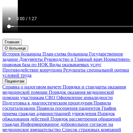
Главная
О больнице
История больницы
План-схема больницы
Государственное
задание
Документы
Руководство и Главный врач
Нормативно-
правовая база по НОК
Виды оказываемых услуг
Противодействие коррупции
Результаты специальной оценки
условий труда
Пациентам
Справка о налоговом вычете
Порядки и стандарты оказания
медицинской помощи
Порядок оказания медицинской
помощи участникам СВО
Оформление инвалидности
Подготовка к диагностическим процедурам
Правила
госпитализации
Правила посещения пациентов
График
приема граждан администрацией учреждения
Порядок
обжалования действий
Порядок рассмотрения обращений
граждан
Информированное добровольное согласие на
медицинское вмешательство
Список страховых компаний