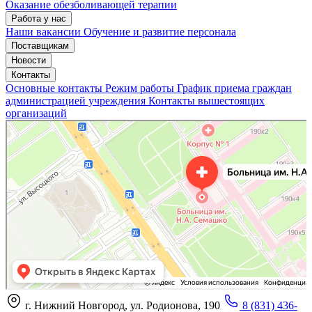
Оказание обезболивающей терапии
Работа у нас
Наши вакансии
Обучение и развитие персонала
Поставщикам
Новости
Контакты
Основные контакты
Режим работы
График приема граждан
администрацией учреждения
Контакты вышестоящих
организаций
«Нижегородская областная клиническая больница имени Н.А. Семашко»
Отделение больницы, госпиталя в Нижнем Новгороде
Больница для взрослых в Нижнем Новгороде
г. Нижний Новгород, ул. Родионова, 190
8 (831) 436-