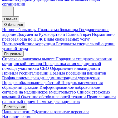
организаций
Главная
О больнице
История больницы
План-схема больницы
Государственное
задание
Документы
Руководство и Главный врач
Нормативно-
правовая база по НОК
Виды оказываемых услуг
Противодействие коррупции
Результаты специальной оценки
условий труда
Пациентам
Справка о налоговом вычете
Порядки и стандарты оказания
медицинской помощи
Порядок оказания медицинской
помощи участникам СВО
Оформление инвалидности
Привила госпитализации
Правила посещения пациентов
График приема граждан администрацией учреждения
Порядок обжалования действий
Порядок рассмотрения
обращений граждан
Информированное добровольное
согласие на медицинское вмешательство
Список страховых
компаний
Оказание обезболивающей терапии
Правила записи
на платный прием
Памятки для пациентов
Работа у нас
Наши вакансии
Обучение и развитие персонала
Наставничество