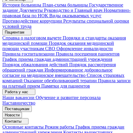
История больницы
План-схема больницы
Государственное
задание
Документы
Руководство и Главный врач
Нормативно-
правовая база по НОК
Виды оказываемых услуг
Противодействие коррупции
Результаты специальной оценки
условий труда
Пациентам
Справка о налоговом вычете
Порядки и стандарты оказания
медицинской помощи
Порядок оказания медицинской
помощи участникам СВО
Оформление инвалидности
Привила госпитализации
Правила посещения пациентов
График приема граждан администрацией учреждения
Порядок обжалования действий
Порядок рассмотрения
обращений граждан
Информированное добровольное
согласие на медицинское вмешательство
Список страховых
компаний
Оказание обезболивающей терапии
Правила записи
на платный прием
Памятки для пациентов
Работа у нас
Наши вакансии
Обучение и развитие персонала
Наставничество
Поставщикам
Новости
Контакты
Основные контакты
Режим работы
График приема граждан
администрацией учреждения
Контакты вышестоящих