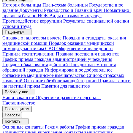
История больницы
План-схема больницы
Государственное
задание
Документы
Руководство и Главный врач
Нормативно-
правовая база по НОК
Виды оказываемых услуг
Противодействие коррупции
Результаты специальной оценки
условий труда
Пациентам
Справка о налоговом вычете
Порядки и стандарты оказания
медицинской помощи
Порядок оказания медицинской
помощи участникам СВО
Оформление инвалидности
Привила госпитализации
Правила посещения пациентов
График приема граждан администрацией учреждения
Порядок обжалования действий
Порядок рассмотрения
обращений граждан
Информированное добровольное
согласие на медицинское вмешательство
Список страховых
компаний
Оказание обезболивающей терапии
Правила записи
на платный прием
Памятки для пациентов
Работа у нас
Наши вакансии
Обучение и развитие персонала
Наставничество
Поставщикам
Новости
Контакты
Основные контакты
Режим работы
График приема граждан
администрацией учреждения
Контакты вышестоящих