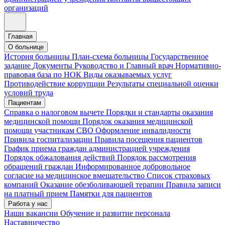
организаций
Главная
О больнице
История больницы
План-схема больницы
Государственное
задание
Документы
Руководство и Главный врач
Нормативно-
правовая база по НОК
Виды оказываемых услуг
Противодействие коррупции
Результаты специальной оценки
условий труда
Пациентам
Справка о налоговом вычете
Порядки и стандарты оказания
медицинской помощи
Порядок оказания медицинской
помощи участникам СВО
Оформление инвалидности
Привила госпитализации
Правила посещения пациентов
График приема граждан администрацией учреждения
Порядок обжалования действий
Порядок рассмотрения
обращений граждан
Информированное добровольное
согласие на медицинское вмешательство
Список страховых
компаний
Оказание обезболивающей терапии
Правила записи
на платный прием
Памятки для пациентов
Работа у нас
Наши вакансии
Обучение и развитие персонала
Наставничество