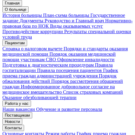
Главная
О больнице
История больницы
План-схема больницы
Государственное
задание
Документы
Руководство и Главный врач
Нормативно-
правовая база по НОК
Виды оказываемых услуг
Противодействие коррупции
Результаты специальной оценки
условий труда
Пациентам
Справка о налоговом вычете
Порядки и стандарты оказания
медицинской помощи
Порядок оказания медицинской
помощи участникам СВО
Оформление инвалидности
Подготовка к диагностическим процедурам
Правила
госпитализации
Правила посещения пациентов
График
приема граждан администрацией учреждения
Порядок
обжалования действий
Порядок рассмотрения обращений
граждан
Информированное добровольное согласие на
медицинское вмешательство
Список страховых компаний
Оказание обезболивающей терапии
Работа у нас
Наши вакансии
Обучение и развитие персонала
Поставщикам
Новости
Контакты
Основные контакты
Режим работы
График приема граждан