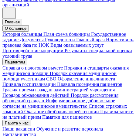
организаций
Главная
О больнице
История больницы
План-схема больницы
Государственное
задание
Документы
Руководство и Главный врач
Нормативно-
правовая база по НОК
Виды оказываемых услуг
Противодействие коррупции
Результаты специальной оценки
условий труда
Пациентам
Справка о налоговом вычете
Порядки и стандарты оказания
медицинской помощи
Порядок оказания медицинской
помощи участникам СВО
Оформление инвалидности
Привила госпитализации
Правила посещения пациентов
График приема граждан администрацией учреждения
Порядок обжалования действий
Порядок рассмотрения
обращений граждан
Информированное добровольное
согласие на медицинское вмешательство
Список страховых
компаний
Оказание обезболивающей терапии
Правила записи
на платный прием
Памятки для пациентов
Работа у нас
Наши вакансии
Обучение и развитие персонала
Наставничество