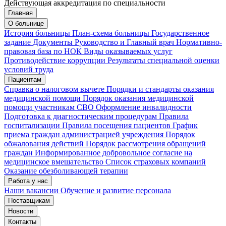
Действующая аккредитация по специальности
Главная
Запись на приём
Запись подтверждена
О больнице
История больницы
План-схема больницы
Государственное
задание
Документы
Руководство и Главный врач
Нормативно-
правовая база по НОК
Виды оказываемых услуг
Мои записи
Подтвердить запись
Отмена
Противодействие коррупции
Результаты специальной оценки
условий труда
Пациентам
Справка о налоговом вычете
Порядки и стандарты оказания
медицинской помощи
Порядок оказания медицинской
помощи участникам СВО
Оформление инвалидности
Подготовка к диагностическим процедурам
Правила
госпитализации
Правила посещения пациентов
График
приема граждан администрацией учреждения
Порядок
обжалования действий
Порядок рассмотрения обращений
граждан
Информированное добровольное согласие на
медицинское вмешательство
Список страховых компаний
Оказание обезболивающей терапии
Работа у нас
Наши вакансии
Обучение и развитие персонала
Поставщикам
Новости
Контакты