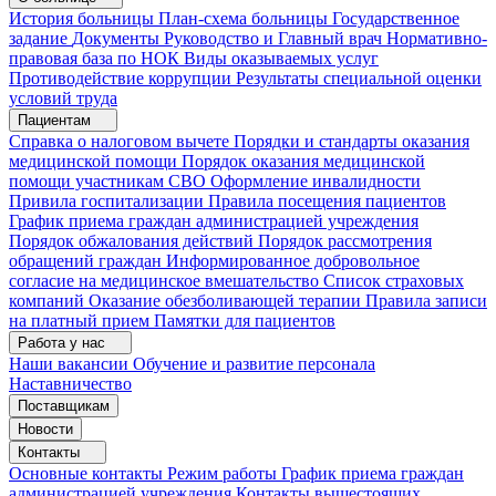
История больницы
План-схема больницы
Государственное
задание
Документы
Руководство и Главный врач
Нормативно-
правовая база по НОК
Виды оказываемых услуг
Противодействие коррупции
Результаты специальной оценки
условий труда
Пациентам
Справка о налоговом вычете
Порядки и стандарты оказания
медицинской помощи
Порядок оказания медицинской
помощи участникам СВО
Оформление инвалидности
Привила госпитализации
Правила посещения пациентов
График приема граждан администрацией учреждения
Порядок обжалования действий
Порядок рассмотрения
обращений граждан
Информированное добровольное
согласие на медицинское вмешательство
Список страховых
компаний
Оказание обезболивающей терапии
Правила записи
на платный прием
Памятки для пациентов
Работа у нас
Наши вакансии
Обучение и развитие персонала
Наставничество
Поставщикам
Новости
Контакты
Основные контакты
Режим работы
График приема граждан
администрацией учреждения
Контакты вышестоящих