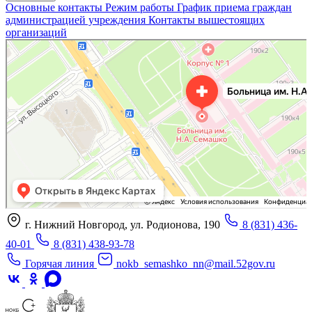
Основные контакты
Режим работы
График приема граждан
администрацией учреждения
Контакты вышестоящих
организаций
«Нижегородская областная клиническая больница имени Н.А. Семашко»
Отделение больницы, госпиталя в Нижнем Новгороде
Больница для взрослых в Нижнем Новгороде
г. Нижний Новгород, ул. Родионова, 190
8 (831) 436-
40-01
8 (831) 438-93-78
Горячая линия
nokb_semashko_nn@mail.52gov.ru