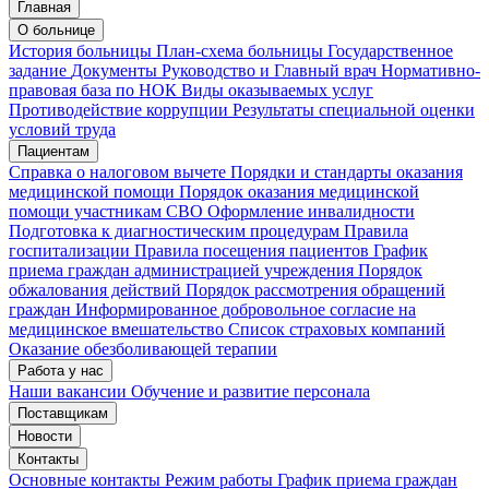
Главная
Запись на приём
Запись подтверждена
О больнице
История больницы
План-схема больницы
Государственное
задание
Документы
Руководство и Главный врач
Нормативно-
правовая база по НОК
Виды оказываемых услуг
Мои записи
Подтвердить запись
Отмена
Противодействие коррупции
Результаты специальной оценки
условий труда
Пациентам
Справка о налоговом вычете
Порядки и стандарты оказания
медицинской помощи
Порядок оказания медицинской
помощи участникам СВО
Оформление инвалидности
Подготовка к диагностическим процедурам
Правила
госпитализации
Правила посещения пациентов
График
приема граждан администрацией учреждения
Порядок
обжалования действий
Порядок рассмотрения обращений
граждан
Информированное добровольное согласие на
медицинское вмешательство
Список страховых компаний
Оказание обезболивающей терапии
Работа у нас
Наши вакансии
Обучение и развитие персонала
Поставщикам
Новости
Контакты
Основные контакты
Режим работы
График приема граждан