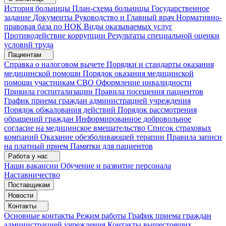
История больницы
План-схема больницы
Государственное
задание
Документы
Руководство и Главный врач
Нормативно-
правовая база по НОК
Виды оказываемых услуг
Противодействие коррупции
Результаты специальной оценки
условий труда
Пациентам
Справка о налоговом вычете
Порядки и стандарты оказания
медицинской помощи
Порядок оказания медицинской
помощи участникам СВО
Оформление инвалидности
Привила госпитализации
Правила посещения пациентов
График приема граждан администрацией учреждения
Порядок обжалования действий
Порядок рассмотрения
обращений граждан
Информированное добровольное
согласие на медицинское вмешательство
Список страховых
компаний
Оказание обезболивающей терапии
Правила записи
на платный прием
Памятки для пациентов
Работа у нас
Наши вакансии
Обучение и развитие персонала
Наставничество
Поставщикам
Новости
Контакты
Основные контакты
Режим работы
График приема граждан
администрацией учреждения
Контакты вышестоящих