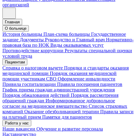
организаций
Главная
О больнице
История больницы
План-схема больницы
Государственное
задание
Документы
Руководство и Главный врач
Нормативно-
правовая база по НОК
Виды оказываемых услуг
Противодействие коррупции
Результаты специальной оценки
условий труда
Пациентам
Справка о налоговом вычете
Порядки и стандарты оказания
медицинской помощи
Порядок оказания медицинской
помощи участникам СВО
Оформление инвалидности
Привила госпитализации
Правила посещения пациентов
График приема граждан администрацией учреждения
Порядок обжалования действий
Порядок рассмотрения
обращений граждан
Информированное добровольное
согласие на медицинское вмешательство
Список страховых
компаний
Оказание обезболивающей терапии
Правила записи
на платный прием
Памятки для пациентов
Работа у нас
Наши вакансии
Обучение и развитие персонала
Наставничество