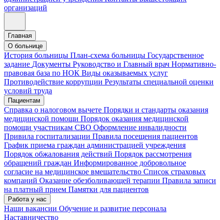
организаций
Главная
О больнице
История больницы
План-схема больницы
Государственное
задание
Документы
Руководство и Главный врач
Нормативно-
правовая база по НОК
Виды оказываемых услуг
Противодействие коррупции
Результаты специальной оценки
условий труда
Пациентам
Справка о налоговом вычете
Порядки и стандарты оказания
медицинской помощи
Порядок оказания медицинской
помощи участникам СВО
Оформление инвалидности
Привила госпитализации
Правила посещения пациентов
График приема граждан администрацией учреждения
Порядок обжалования действий
Порядок рассмотрения
обращений граждан
Информированное добровольное
согласие на медицинское вмешательство
Список страховых
компаний
Оказание обезболивающей терапии
Правила записи
на платный прием
Памятки для пациентов
Работа у нас
Наши вакансии
Обучение и развитие персонала
Наставничество