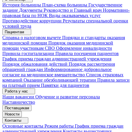
История больницы
План-схема больницы
Государственное
задание
Документы
Руководство и Главный врач
Нормативно-
правовая база по НОК
Виды оказываемых услуг
Противодействие коррупции
Результаты специальной оценки
условий труда
Пациентам
Справка о налоговом вычете
Порядки и стандарты оказания
медицинской помощи
Порядок оказания медицинской
помощи участникам СВО
Оформление инвалидности
Привила госпитализации
Правила посещения пациентов
График приема граждан администрацией учреждения
Порядок обжалования действий
Порядок рассмотрения
обращений граждан
Информированное добровольное
согласие на медицинское вмешательство
Список страховых
компаний
Оказание обезболивающей терапии
Правила записи
на платный прием
Памятки для пациентов
Работа у нас
Наши вакансии
Обучение и развитие персонала
Наставничество
Поставщикам
Новости
Контакты
Основные контакты
Режим работы
График приема граждан
администрацией учреждения
Контакты вышестоящих