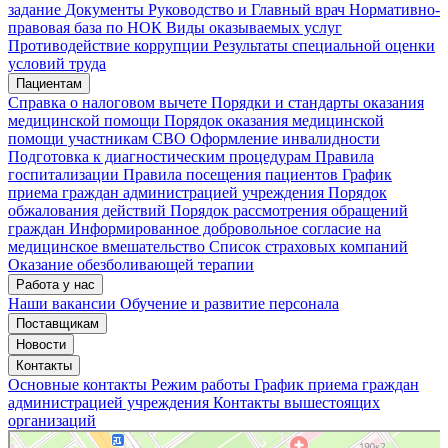
задание
Документы
Руководство и Главный врач
Нормативно-
правовая база по НОК
Виды оказываемых услуг
Мои записи
Подтвердить запись
Отмена
Противодействие коррупции
Результаты специальной оценки
условий труда
Пациентам
Справка о налоговом вычете
Порядки и стандарты оказания
медицинской помощи
Порядок оказания медицинской
помощи участникам СВО
Оформление инвалидности
Подготовка к диагностическим процедурам
Правила
госпитализации
Правила посещения пациентов
График
приема граждан администрацией учреждения
Порядок
обжалования действий
Порядок рассмотрения обращений
граждан
Информированное добровольное согласие на
медицинское вмешательство
Список страховых компаний
Оказание обезболивающей терапии
Работа у нас
Наши вакансии
Обучение и развитие персонала
Поставщикам
Новости
Контакты
Основные контакты
Режим работы
График приема граждан
администрацией учреждения
Контакты вышестоящих
организаций
«Нижегородская областная клиническая больница имени Н.А. Семашко»