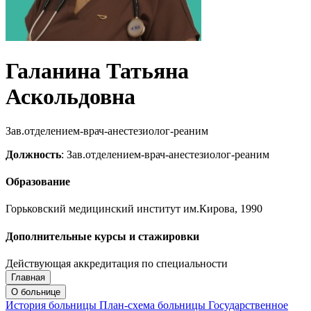
Галанина Татьяна
Аскольдовна
Зав.отделением-врач-анестезиолог-реаним
Должность
: Зав.отделением-врач-анестезиолог-реаним
Образование
Горьковский медицинский институт им.Кирова, 1990
Дополнительные курсы и стажировки
Действующая аккредитация по специальности
Главная
Запись на приём
Запись подтверждена
О больнице
История больницы
План-схема больницы
Государственное