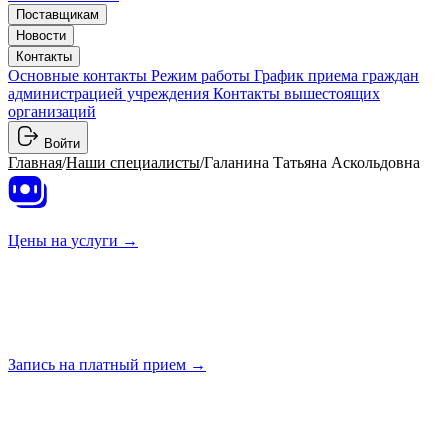
Поставщикам
Новости
Контакты
Основные контакты
Режим работы
График приема граждан
администрацией учреждения
Контакты вышестоящих
организаций
Войти
Главная
/
Наши специалисты
/
Галанина Татьяна Аскольдовна
Цены на
услуги →
Запись на платный
прием →