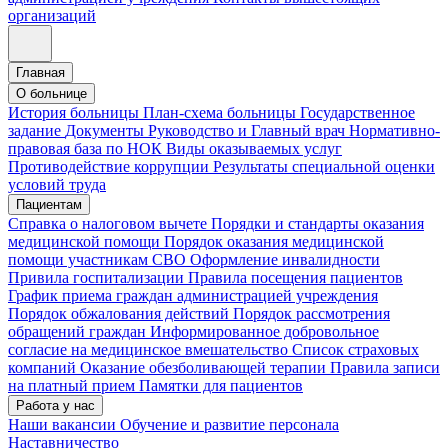
организаций
Главная
О больнице
История больницы
План-схема больницы
Государственное
задание
Документы
Руководство и Главный врач
Нормативно-
правовая база по НОК
Виды оказываемых услуг
Противодействие коррупции
Результаты специальной оценки
условий труда
Пациентам
Справка о налоговом вычете
Порядки и стандарты оказания
медицинской помощи
Порядок оказания медицинской
помощи участникам СВО
Оформление инвалидности
Привила госпитализации
Правила посещения пациентов
График приема граждан администрацией учреждения
Порядок обжалования действий
Порядок рассмотрения
обращений граждан
Информированное добровольное
согласие на медицинское вмешательство
Список страховых
компаний
Оказание обезболивающей терапии
Правила записи
на платный прием
Памятки для пациентов
Работа у нас
Наши вакансии
Обучение и развитие персонала
Наставничество