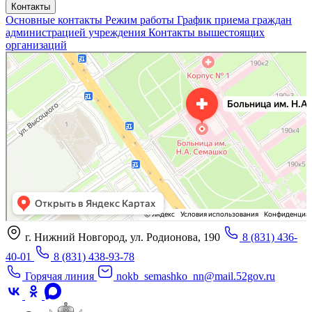
Контакты
Основные контакты
Режим работы
График приема граждан
администрацией учреждения
Контакты вышестоящих
организаций
«Нижегородская областная клиническая больница имени Н.А. Семашко»
Отделение больницы, госпиталя в Нижнем Новгороде
Больница для взрослых в Нижнем Новгороде
г. Нижний Новгород, ул. Родионова, 190
8 (831) 436-
40-01
8 (831) 438-93-78
Горячая линия
nokb_semashko_nn@mail.52gov.ru