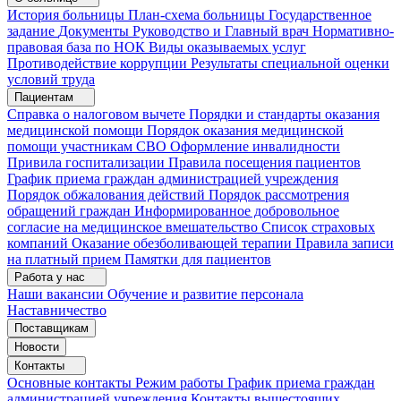
История больницы
План-схема больницы
Государственное
задание
Документы
Руководство и Главный врач
Нормативно-
правовая база по НОК
Виды оказываемых услуг
Противодействие коррупции
Результаты специальной оценки
условий труда
Пациентам
Справка о налоговом вычете
Порядки и стандарты оказания
медицинской помощи
Порядок оказания медицинской
помощи участникам СВО
Оформление инвалидности
Привила госпитализации
Правила посещения пациентов
График приема граждан администрацией учреждения
Порядок обжалования действий
Порядок рассмотрения
обращений граждан
Информированное добровольное
согласие на медицинское вмешательство
Список страховых
компаний
Оказание обезболивающей терапии
Правила записи
на платный прием
Памятки для пациентов
Работа у нас
Наши вакансии
Обучение и развитие персонала
Наставничество
Поставщикам
Новости
Контакты
Основные контакты
Режим работы
График приема граждан
администрацией учреждения
Контакты вышестоящих