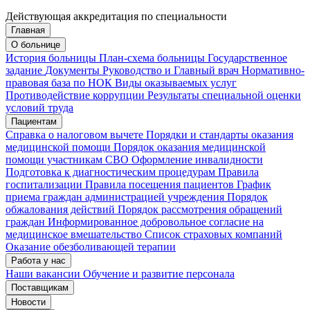
Действующая аккредитация по специальности
Главная
Запись на приём
Запись подтверждена
О больнице
История больницы
План-схема больницы
Государственное
задание
Документы
Руководство и Главный врач
Нормативно-
правовая база по НОК
Виды оказываемых услуг
Мои записи
Подтвердить запись
Отмена
Противодействие коррупции
Результаты специальной оценки
условий труда
Пациентам
Справка о налоговом вычете
Порядки и стандарты оказания
медицинской помощи
Порядок оказания медицинской
помощи участникам СВО
Оформление инвалидности
Подготовка к диагностическим процедурам
Правила
госпитализации
Правила посещения пациентов
График
приема граждан администрацией учреждения
Порядок
обжалования действий
Порядок рассмотрения обращений
граждан
Информированное добровольное согласие на
медицинское вмешательство
Список страховых компаний
Оказание обезболивающей терапии
Работа у нас
Наши вакансии
Обучение и развитие персонала
Поставщикам
Новости