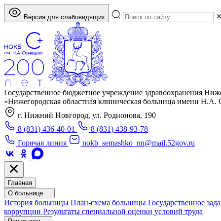
Версия для слабовидящих
Государственное бюджетное учреждение здравоохранения Ниж
«Нижегородская областная клиническая больница имени Н.А.
г. Нижний Новгород, ул. Родионова, 190
8 (831) 436-40-01
8 (831) 438-93-78
Горячая линия
nokb_semashko_nn@mail.52gov.ru
Главная
О больнице
История больницы
План-схема больницы
Государственное зад
коррупции
Результаты специальной оценки условий труда