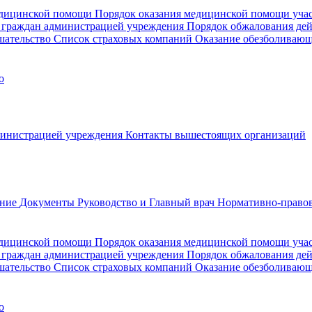
медицинской помощи
Порядок оказания медицинской помощи уч
 граждан администрацией учреждения
Порядок обжалования де
шательство
Список страховых компаний
Оказание обезболиваю
о
министрацией учреждения
Контакты вышестоящих организаций
ание
Документы
Руководство и Главный врач
Нормативно-правов
едицинской помощи
Порядок оказания медицинской помощи уч
 граждан администрацией учреждения
Порядок обжалования де
шательство
Список страховых компаний
Оказание обезболивающ
о