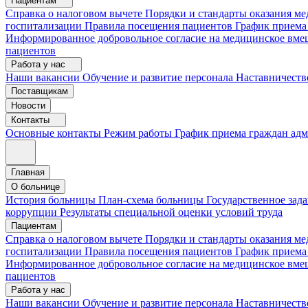
Пациентам
Справка о налоговом вычете
Порядки и стандарты оказания 
госпитализации
Правила посещения пациентов
График приема
Информированное добровольное согласие на медицинское вме
пациентов
Работа у нас
Наши вакансии
Обучение и развитие персонала
Наставничеств
Поставщикам
Новости
Контакты
Основные контакты
Режим работы
График приема граждан ад
Главная
О больнице
История больницы
План-схема больницы
Государственное зад
коррупции
Результаты специальной оценки условий труда
Пациентам
Справка о налоговом вычете
Порядки и стандарты оказания м
госпитализации
Правила посещения пациентов
График приема
Информированное добровольное согласие на медицинское вме
пациентов
Работа у нас
Наши вакансии
Обучение и развитие персонала
Наставничеств