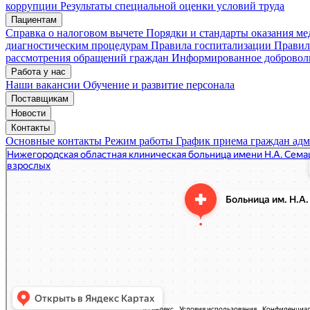
коррупции
Результаты специальной оценки условий труда
Пациентам
Мои записи
Подтвердить запись
Отмена
Справка о налоговом вычете
Порядки и стандарты оказания м
диагностическим процедурам
Правила госпитализации
Правил
рассмотрения обращений граждан
Информированное доброволь
Работа у нас
Наши вакансии
Обучение и развитие персонала
Поставщикам
Новости
Контакты
Основные контакты
Режим работы
График приема граждан ад
«Нижегородская областная клиническая больница имени Н.А. Семашко»
Отделение больницы, госпиталя в Нижнем Новгороде
Больница для взрослых в Нижнем Новгороде