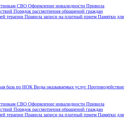
астникам СВО
Оформление инвалидности
Привила
йствий
Порядок рассмотрения обращений граждан
щей терапии
Правила записи на платный прием
Памятки для
ая база по НОК
Виды оказываемых услуг
Противодействие
астникам СВО
Оформление инвалидности
Привила
йствий
Порядок рассмотрения обращений граждан
ей терапии
Правила записи на платный прием
Памятки для