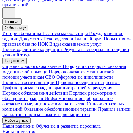
организаций
Главная
О больнице
История больницы
План-схема больницы
Государственное
задание
Документы
Руководство и Главный врач
Нормативно-
правовая база по НОК
Виды оказываемых услуг
Противодействие коррупции
Результаты специальной оценки
условий труда
Пациентам
Справка о налоговом вычете
Порядки и стандарты оказания
медицинской помощи
Порядок оказания медицинской
помощи участникам СВО
Оформление инвалидности
Привила госпитализации
Правила посещения пациентов
График приема граждан администрацией учреждения
Порядок обжалования действий
Порядок рассмотрения
обращений граждан
Информированное добровольное
согласие на медицинское вмешательство
Список страховых
компаний
Оказание обезболивающей терапии
Правила записи
на платный прием
Памятки для пациентов
Работа у нас
Наши вакансии
Обучение и развитие персонала
Наставничество