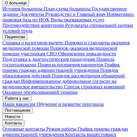
Запись на приём
Запись подтверждена
О больнице
История больницы
План-схема больницы
Государственное
задание
Документы
Руководство и Главный врач
Нормативно-
правовая база по НОК
Виды оказываемых услуг
Мои записи
Подтвердить запись
Отмена
Противодействие коррупции
Результаты специальной оценки
условий труда
Пациентам
Справка о налоговом вычете
Порядки и стандарты оказания
медицинской помощи
Порядок оказания медицинской
помощи участникам СВО
Оформление инвалидности
Подготовка к диагностическим процедурам
Правила
госпитализации
Правила посещения пациентов
График
приема граждан администрацией учреждения
Порядок
обжалования действий
Порядок рассмотрения обращений
граждан
Информированное добровольное согласие на
медицинское вмешательство
Список страховых компаний
Оказание обезболивающей терапии
Работа у нас
Наши вакансии
Обучение и развитие персонала
Поставщикам
Новости
Контакты
Основные контакты
Режим работы
График приема граждан
администрацией учреждения
Контакты вышестоящих