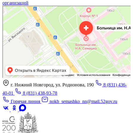
организаций
«Нижегородская областная клиническая больница имени Н.А. Семашко»
Отделение больницы, госпиталя в Нижнем Новгороде
Больница для взрослых в Нижнем Новгороде
г. Нижний Новгород, ул. Родионова, 190
8 (831) 436-
40-01
8 (831) 438-93-78
Горячая линия
nokb_semashko_nn@mail.52gov.ru