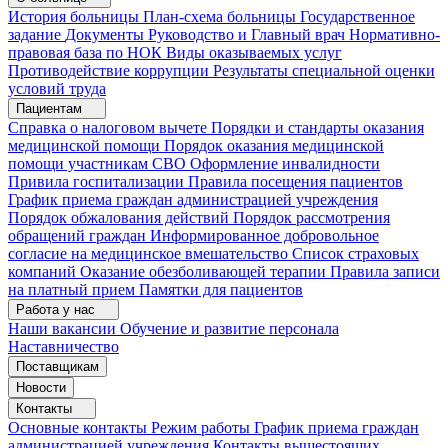
История больницы
План-схема больницы
Государственное
задание
Документы
Руководство и Главный врач
Нормативно-
правовая база по НОК
Виды оказываемых услуг
Противодействие коррупции
Результаты специальной оценки
условий труда
Пациентам
Справка о налоговом вычете
Порядки и стандарты оказания
медицинской помощи
Порядок оказания медицинской
помощи участникам СВО
Оформление инвалидности
Привила госпитализации
Правила посещения пациентов
График приема граждан администрацией учреждения
Порядок обжалования действий
Порядок рассмотрения
обращений граждан
Информированное добровольное
согласие на медицинское вмешательство
Список страховых
компаний
Оказание обезболивающей терапии
Правила записи
на платный прием
Памятки для пациентов
Работа у нас
Наши вакансии
Обучение и развитие персонала
Наставничество
Поставщикам
Новости
Контакты
Основные контакты
Режим работы
График приема граждан
администрацией учреждения
Контакты вышестоящих