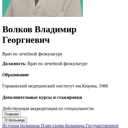
Волков Владимир
Георгиевич
Врач по лечебной физкультуре
Должность
: Врач по лечебной физкультуре
Образование
Горьковский медицинский институт им.Кирова, 1986
Дополнительные курсы и стажировки
Действующая аккредитация по специальности
Главная
Запись на приём
Запись подтверждена
О больнице
История больницы
План-схема больницы
Государственное