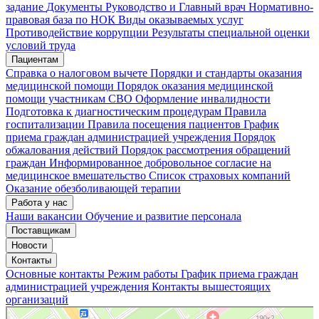
задание
Документы
Руководство и Главный врач
Нормативно-
правовая база по НОК
Виды оказываемых услуг
Мои записи
Подтвердить запись
Отмена
Противодействие коррупции
Результаты специальной оценки
условий труда
Пациентам
Справка о налоговом вычете
Порядки и стандарты оказания
медицинской помощи
Порядок оказания медицинской
помощи участникам СВО
Оформление инвалидности
Подготовка к диагностическим процедурам
Правила
госпитализации
Правила посещения пациентов
График
приема граждан администрацией учреждения
Порядок
обжалования действий
Порядок рассмотрения обращений
граждан
Информированное добровольное согласие на
медицинское вмешательство
Список страховых компаний
Оказание обезболивающей терапии
Работа у нас
Наши вакансии
Обучение и развитие персонала
Поставщикам
Новости
Контакты
Основные контакты
Режим работы
График приема граждан
администрацией учреждения
Контакты вышестоящих
организаций
«Нижегородская областная клиническая больница имени Н.А. Семашко»