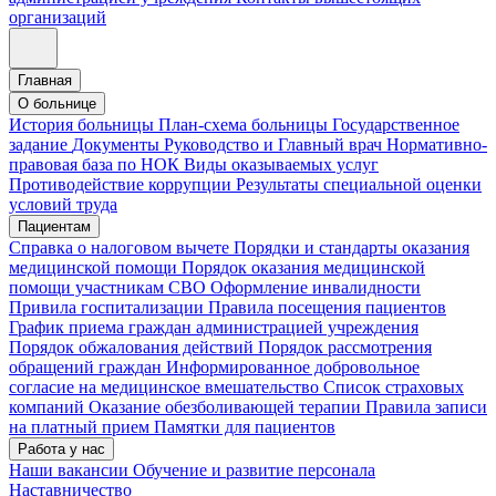
организаций
Главная
О больнице
История больницы
План-схема больницы
Государственное
задание
Документы
Руководство и Главный врач
Нормативно-
правовая база по НОК
Виды оказываемых услуг
Противодействие коррупции
Результаты специальной оценки
условий труда
Пациентам
Справка о налоговом вычете
Порядки и стандарты оказания
медицинской помощи
Порядок оказания медицинской
помощи участникам СВО
Оформление инвалидности
Привила госпитализации
Правила посещения пациентов
График приема граждан администрацией учреждения
Порядок обжалования действий
Порядок рассмотрения
обращений граждан
Информированное добровольное
согласие на медицинское вмешательство
Список страховых
компаний
Оказание обезболивающей терапии
Правила записи
на платный прием
Памятки для пациентов
Работа у нас
Наши вакансии
Обучение и развитие персонала
Наставничество