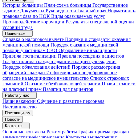
История больницы
План-схема больницы
Государственное
задание
Документы
Руководство и Главный врач
Нормативно-
правовая база по НОК
Виды оказываемых услуг
Противодействие коррупции
Результаты специальной оценки
условий труда
Пациентам
Справка о налоговом вычете
Порядки и стандарты оказания
медицинской помощи
Порядок оказания медицинской
помощи участникам СВО
Оформление инвалидности
Привила госпитализации
Правила посещения пациентов
График приема граждан администрацией учреждения
Порядок обжалования действий
Порядок рассмотрения
обращений граждан
Информированное добровольное
согласие на медицинское вмешательство
Список страховых
компаний
Оказание обезболивающей терапии
Правила записи
на платный прием
Памятки для пациентов
Работа у нас
Наши вакансии
Обучение и развитие персонала
Наставничество
Поставщикам
Новости
Контакты
Основные контакты
Режим работы
График приема граждан
администрацией учреждения
Контакты вышестоящих